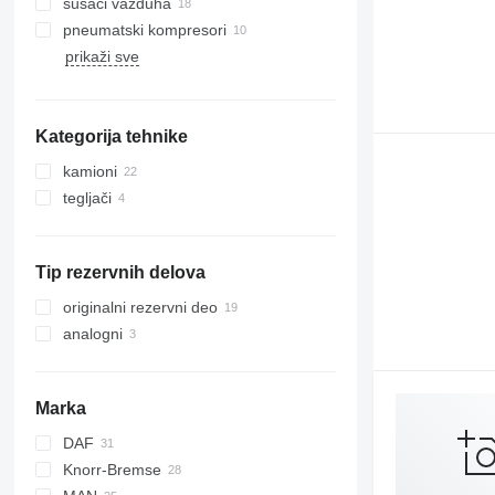
sušači vazduha
pneumatski kompresori
prikaži sve
Kategorija tehnike
kamioni
tegljači
Tip rezervnih delova
originalni rezervni deo
analogni
Marka
DAF
Knorr-Bremse
AS
Stralis