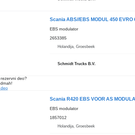
Scania ABS//EBS MODUL 450 EVRO 6
EBS modulator
2653385
Holandija, Groesbeek
Schmidt Trucks B.V.
rezervni dеo?
 odmah!
 dеo
Scania R420 EBS VOOR AS MODULAT
EBS modulator
1857012
Holandija, Groesbeek