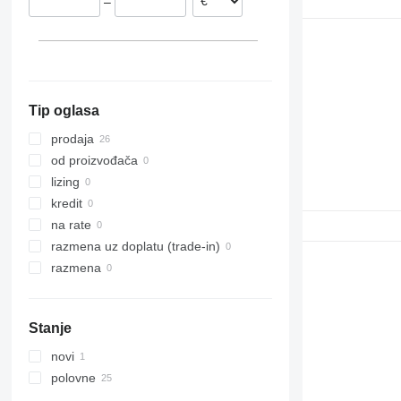
–
Litvanija
Holandija
Groesbeek
Portugalija
prikaži sve
Oss
Vuren
Tip oglasa
Oirschot
Veghel
prodaja
od proizvođača
lizing
kredit
na rate
razmena uz doplatu (trade-in)
razmena
Stanje
novi
polovne