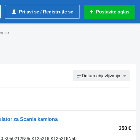
Prijavi se / Registrujte se
Postavite oglas
ndije
Datum objavljivanja
lator za Scania kamiona
350 €
50,K050212N05,K125218,K125218N50