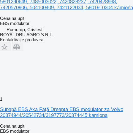
5801290649, 7485003022, 7420828237, 7420428938,
7420570906, 504100409, 7421122034, 5801910304 kamiona
Cena na upit
EBS modulator
Rumunija, Cristesti
ROYAL DRU AGRO S.R.L.
Kontaktirajte prodavca
1
Supapă EBS Axa Față Dreapta EBS modulator za Volvo
20374944/20542734/3197773/20374445 kamiona
Cena na upit
EBS modulator