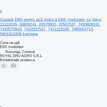
1
Supapă EBS pentru axă motrică EBS modulator za Volvo
21122035, 20828241, 20570910, 20502537, 7420828241,
7420570910, 7420502537, 7421122035, 7485003713,
5801910309 kamiona
Cena na upit
EBS modulator
Rumunija, Cristesti
ROYAL DRU AGRO S.R.L.
Kontaktirajte prodavca