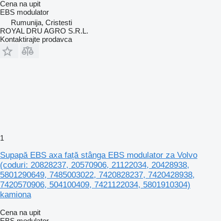
Cena na upit
EBS modulator
Rumunija, Cristesti
ROYAL DRU AGRO S.R.L.
Kontaktirajte prodavca
1
Supapă EBS axa față stânga EBS modulator za Volvo
(coduri: 20828237, 20570906, 21122034, 20428938,
5801290649, 7485003022, 7420828237, 7420428938,
7420570906, 504100409, 7421122034, 5801910304)
kamiona
Cena na upit
EBS modulator