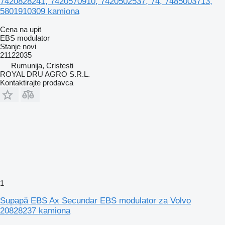
7420828241, 7420570910, 7420502537, 74, 7485003713,
5801910309 kamiona
Cena na upit
EBS modulator
Stanje
novi
21122035
Rumunija, Cristesti
ROYAL DRU AGRO S.R.L.
Kontaktirajte prodavca
1
Supapă EBS Ax Secundar EBS modulator za Volvo
20828237 kamiona