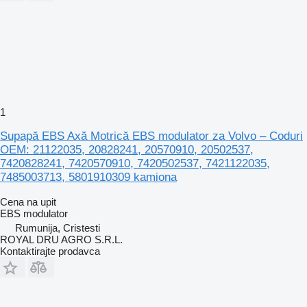
1
Supapă EBS Axă Motrică EBS modulator za Volvo – Coduri
OEM: 21122035, 20828241, 20570910, 20502537,
7420828241, 7420570910, 7420502537, 7421122035,
7485003713, 5801910309 kamiona
Cena na upit
EBS modulator
Rumunija, Cristesti
ROYAL DRU AGRO S.R.L.
Kontaktirajte prodavca