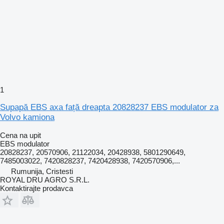
1
Supapă EBS axa față dreapta 20828237 EBS modulator za
Volvo kamiona
Cena na upit
EBS modulator
20828237, 20570906, 21122034, 20428938, 5801290649,
7485003022, 7420828237, 7420428938, 7420570906,...
Rumunija, Cristesti
ROYAL DRU AGRO S.R.L.
Kontaktirajte prodavca