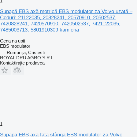
1
Supapă EBS axă motrică EBS modulator za Volvo uzată –
Coduri: 21122035, 20828241, 20570910, 20502537,
7420828241, 7420570910, 7420502537, 7421122035,
7485003713, 5801910309 kamiona
Cena na upit
EBS modulator
Rumunija, Cristesti
ROYAL DRU AGRO S.R.L.
Kontaktirajte prodavca
1
Supapă EBS axa față stânga EBS modulator za Volvo