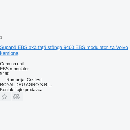
1
Supapă EBS axă față stânga 9460 EBS modulator za Volvo
kamiona
Cena na upit
EBS modulator
9460
Rumunija, Cristesti
ROYAL DRU AGRO S.R.L.
Kontaktirajte prodavca