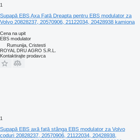
1
Supapă EBS Axa Față Dreapta pentru EBS modulator za
Volvo 20828237, 20570906, 21122034, 20428938 kamiona
Cena na upit
EBS modulator
Rumunija, Cristesti
ROYAL DRU AGRO S.R.L.
Kontaktirajte prodavca
1
Supapă EBS axă față stânga EBS modulator za Volvo
coduri 20828237, 20570906, 21122034, 20428938,