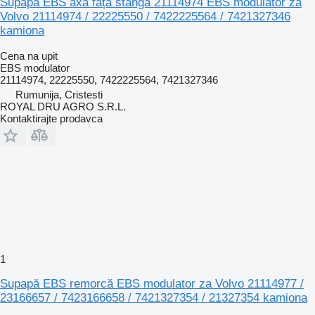
Supapă EBS axa față stânga 21114974 EBS modulator za
Volvo 21114974 / 22225550 / 7422225564 / 7421327346
kamiona
Cena na upit
EBS modulator
21114974, 22225550, 7422225564, 7421327346
Rumunija, Cristesti
ROYAL DRU AGRO S.R.L.
Kontaktirajte prodavca
1
Supapă EBS remorcă EBS modulator za Volvo 21114977 /
23166657 / 7423166658 / 7421327354 / 21327354 kamiona