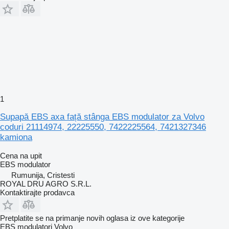
1
Supapă EBS axa față stânga EBS modulator za Volvo
coduri 21114974, 22225550, 7422225564, 7421327346
kamiona
Cena na upit
EBS modulator
Rumunija, Cristesti
ROYAL DRU AGRO S.R.L.
Kontaktirajte prodavca
Pretplatite se na primanje novih oglasa iz ove kategorije
EBS modulatori
Volvo