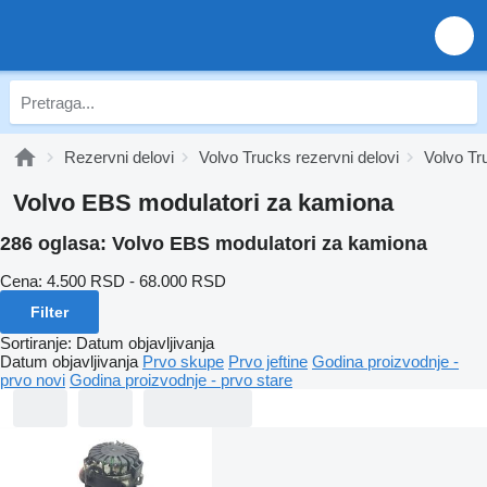
Rezervni delovi
Volvo Trucks rezervni delovi
Volvo Tr
Volvo EBS modulatori za kamiona
286 oglasa:
Volvo EBS modulatori za kamiona
Cena:
4.500 RSD - 68.000 RSD
Filter
Sortiranje
:
Datum objavljivanja
Datum objavljivanja
Prvo skupe
Prvo jeftine
Godina proizvodnje -
prvo novi
Godina proizvodnje - prvo stare