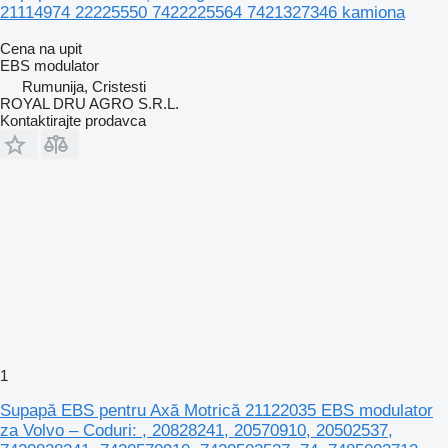
21114974 22225550 7422225564 7421327346 kamiona
Cena na upit
EBS modulator
Rumunija, Cristesti
ROYAL DRU AGRO S.R.L.
Kontaktirajte prodavca
1
Supapă EBS pentru Axă Motrică 21122035 EBS modulator
za Volvo – Coduri: , 20828241, 20570910, 20502537,