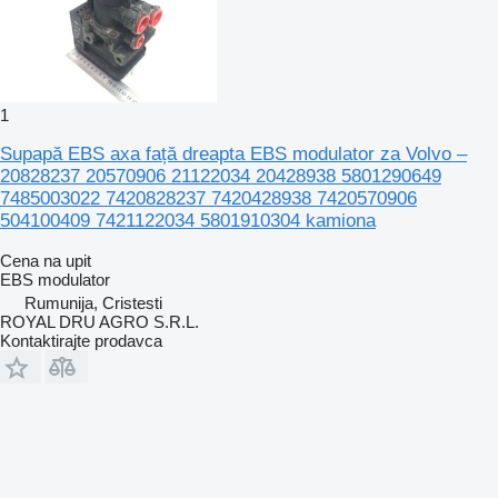
1
Supapă EBS axa față dreapta EBS modulator za Volvo –
20828237 20570906 21122034 20428938 5801290649
7485003022 7420828237 7420428938 7420570906
504100409 7421122034 5801910304 kamiona
Cena na upit
EBS modulator
Rumunija, Cristesti
ROYAL DRU AGRO S.R.L.
Kontaktirajte prodavca