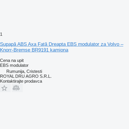
1
Supapă ABS Axa Față Dreapta EBS modulator za Volvo –
Knorr-Bremse BR9191 kamiona
Cena na upit
EBS modulator
Rumunija, Cristesti
ROYAL DRU AGRO S.R.L.
Kontaktirajte prodavca