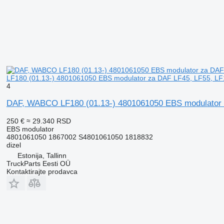
LF180 (01.13-) 4801061050 EBS modulator za DAF LF45, LF55, LF1
4
DAF, WABCO LF180 (01.13-) 4801061050 EBS modulator z
250 €
≈ 29.340 RSD
EBS modulator
4801061050 1867002 S4801061050 1818832
dizel
Estonija, Tallinn
TruckParts Eesti OÜ
Kontaktirajte prodavca