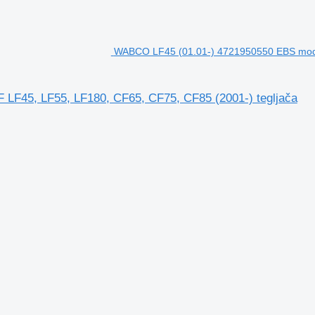
WABCO LF45 (01.01-) 4721950550 EBS modu
LF45, LF55, LF180, CF65, CF75, CF85 (2001-) tegljača