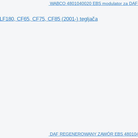
WABCO 4801040020 EBS modulator za DAF L
180, CF65, CF75, CF85 (2001-) tegljača
DAF REGENEROWANY ZAWÓR EBS 480104003