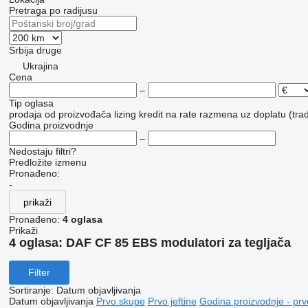
Pretraga po radijusu
Srbija
druge
Ukrajina
Cena
–
Tip oglasa
prodaja
od proizvođača
lizing
kredit
na rate
razmena uz doplatu (trad
Godina proizvodnje
–
Nedostaju filtri?
Predložite izmenu
Pronađeno:
-
prikaži
Pronađeno:
4 oglasa
Prikaži
4 oglasa:
DAF CF 85 EBS modulatori za tegljača
Filter
Sortiranje
:
Datum objavljivanja
Datum objavljivanja
Prvo skupe
Prvo jeftine
Godina proizvodnje - prv