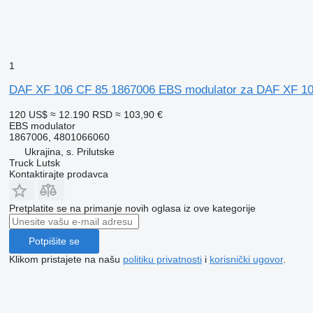
1
DAF XF 106 CF 85 1867006 EBS modulator za DAF XF 106
120 US$
≈ 12.190 RSD
≈ 103,90 €
EBS modulator
1867006, 4801066060
Ukrajina, s. Prilutske
Truck Lutsk
Kontaktirajte prodavca
Pretplatite se na primanje novih oglasa iz ove kategorije
Potpišite se
Klikom pristajete na našu
politiku privatnosti
i
korisnički ugovor
.