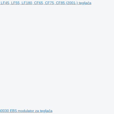
F45, LF55, LF180, CF65, CF75, CF85 (2001-) tegljača
0 EBS modulator za tegljača