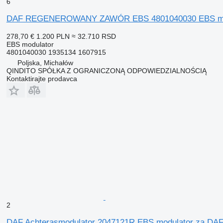
6
DAF REGENEROWANY ZAWÓR EBS 4801040030 EBS modu
278,70 €
1.200 PLN
≈ 32.710 RSD
EBS modulator
4801040030 1935134 1607915
Poljska, Michałów
QINDITO SPÓŁKA Z OGRANICZONĄ ODPOWIEDZIALNOŚCIĄ
Kontaktirajte prodavca
2
DAF Achterasmodulator 2047121R EBS modulator za DAF 