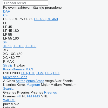
Po ovom zahtevu ništa nije pronađeno
DAF
CF
CF 65
CF 75
CF 85
CF 450
CF 460
LF
LF 45
LF 45 180
LF 55
LF 55 180
XF
XF 95
XF 105
XF 106
XG
XG+
XG 480
XG 480 FT
F-MAX
Stralis
Trakker
Knorr-Bremse
MAN
F90
L2000
TGA
TGL
TGM
TGS
TGX
Mercedes-Benz
A-Class
Actros
Antos
Arocs
Atego
Axor
Econic
K-series
Kerax
Magnum
Major
Midlum
Premium
Scania
G-series
K-series
P-series
R-series
B-series
FH
FL
FM
FMX
VNL
WABCO
prikaži sve
Lokacija