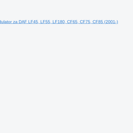
lator za DAF LF45, LF55, LF180, CF65, CF75, CF85 (2001-)