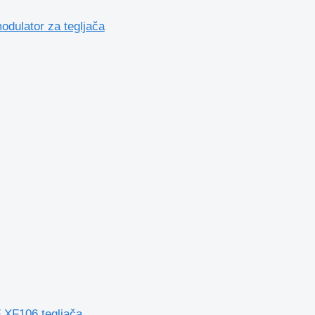
lator za tegljača
XF106 tegljača