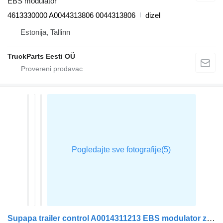
EBS modulator
4613330000 A0044313806 0044313806
dizel
Estonija, Tallinn
TruckParts Eesti OÜ
Supapa trailer control A0014311213 EBS modulator za Mercedes-Benz ACTROS MP4 tegljača