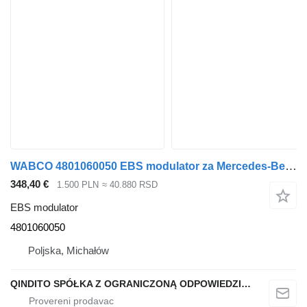
WABCO 4801060050 EBS modulator za Mercedes-Benz ACTROS MP4 EURO 6 tegljača
348,40 €
1.500 PLN
≈ 40.880 RSD
EBS modulator
4801060050
Poljska, Michałów
QINDITO SPÓŁKA Z OGRANICZONĄ ODPOWIEDZIALNOŚCIĄ