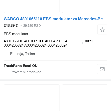
WABCO 4801065110 EBS modulator za Mercedes-Benz Antos, Arocs, Actros MP4 (2012-) tegljača
248,39 €
≈ 29.150 RSD
EBS modulator
4801065110 4801065100 A0004296324
dizel
0004296324 A0004295924 0004295924
Estonija, Tallinn
TruckParts Eesti OÜ