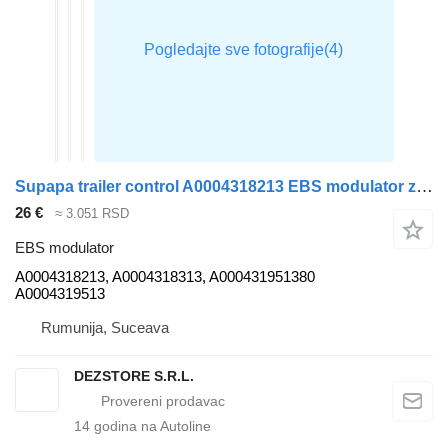
Supapa trailer control A0004318213 EBS modulator za Mercedes-Benz AXOR tegljača
26 €
≈ 3.051 RSD
EBS modulator
A0004318213, A0004318313, A000431951380
A0004319513
Rumunija, Suceava
DEZSTORE S.R.L.
14
godina na Autoline