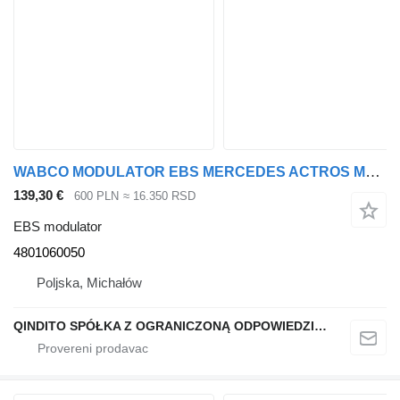
WABCO MODULATOR EBS MERCEDES ACTROS MP4 EURO 6 4801060050 EBS modulator za Mercedes-Benz ACTROS MP4 EURO 6 tegljača
139,30 €
600 PLN
≈ 16.350 RSD
EBS modulator
4801060050
Poljska, Michałów
QINDITO SPÓŁKA Z OGRANICZONĄ ODPOWIEDZIALNOŚCIĄ