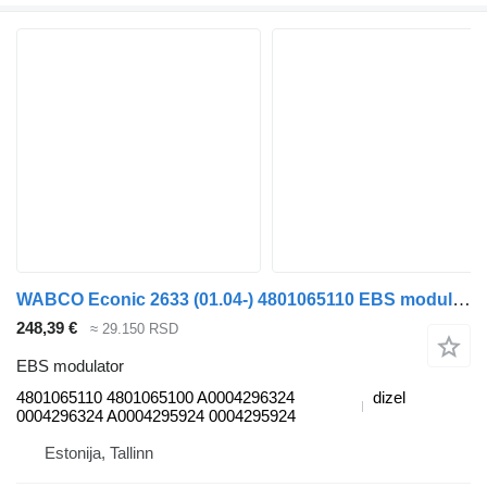
WABCO Econic 2633 (01.04-) 4801065110 EBS modulator za Mercedes-Benz Econic (1998-2014) tegljača
248,39 €
≈ 29.150 RSD
EBS modulator
4801065110 4801065100 A0004296324
dizel
0004296324 A0004295924 0004295924
Estonija, Tallinn