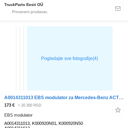
TruckParts Eesti OÜ
A0014311013 EBS modulator za Mercedes-Benz ACTROS MP4 tegljača
173 €
≈ 20.300 RSD
EBS modulator
A0014311013, K000920N01, K000920N50