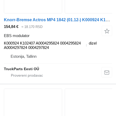
Knorr-Bremse Actros MP4 1842 (01.12-) K000924 K102407 EBS modulator za Mercedes-Benz Actros MP4 Antos Arocs (2012-) tegljača
154,84 €
≈ 18.170 RSD
EBS modulator
K000924 K102407 A0004295824 0004295824
dizel
A0004297824 0004297824
Estonija, Tallinn
TruckParts Eesti OÜ