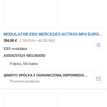
MODULATOR EBS MERCEDES ACTROS MP4 EURO 6 REGENEROWANY A000429762 A0004297624 EBS modulator za Mercedes-Benz ACTROS MP4 EURO 6 tegljača
394,80 €
1.700 PLN
≈ 46.330 RSD
EBS modulator
A0004297624 4801060050
Poljska, Michałów
QINDITO SPÓŁKA Z OGRANICZONĄ ODPOWIEDZIALNOŚCIĄ