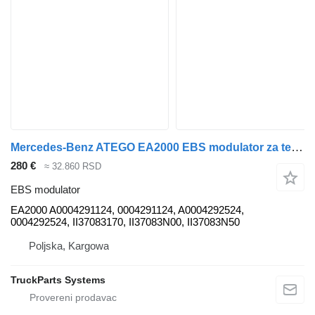
Mercedes-Benz ATEGO EA2000 EBS modulator za tegljača
280 €
≈ 32.860 RSD
EBS modulator
EA2000 A0004291124, 0004291124, A0004292524,
0004292524, II37083170, II37083N00, II37083N50
Poljska, Kargowa
TruckParts Systems