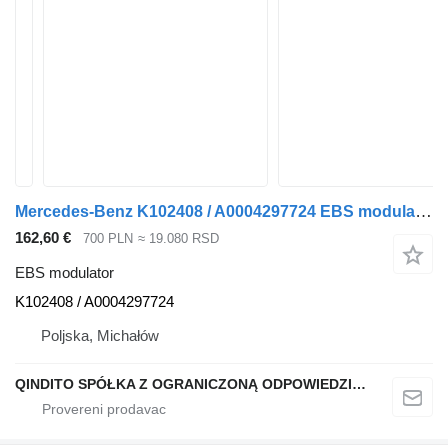
Mercedes-Benz K102408 / A0004297724 EBS modulator za Mercedes-Benz ACTROS MP4 tegljača
162,60 €
700 PLN
≈ 19.080 RSD
EBS modulator
K102408 / A0004297724
Poljska, Michałów
QINDITO SPÓŁKA Z OGRANICZONĄ ODPOWIEDZIALNOŚCIĄ