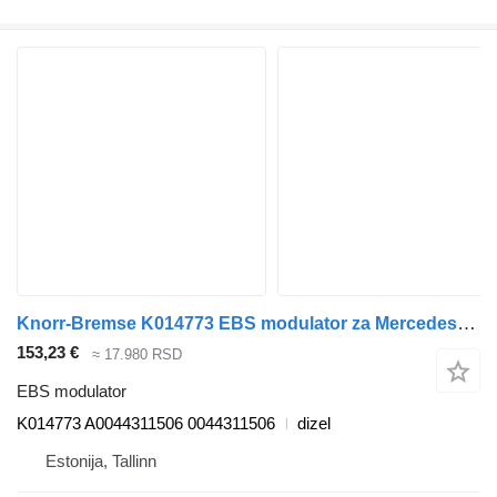
Knorr-Bremse K014773 EBS modulator za Mercedes-Benz Actros MP4 Antos Arocs (2012-) tegljača
153,23 €
≈ 17.980 RSD
EBS modulator
K014773 A0044311506 0044311506
dizel
Estonija, Tallinn