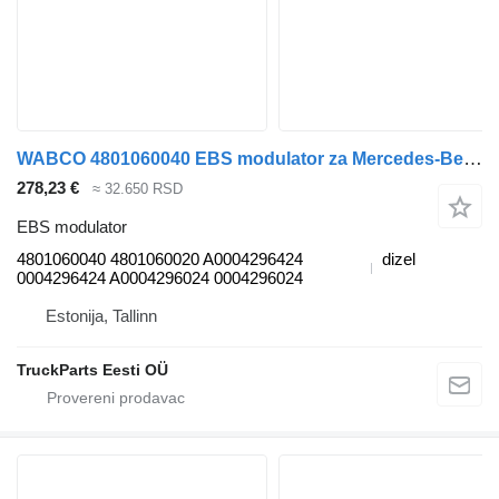
WABCO 4801060040 EBS modulator za Mercedes-Benz Antos, Arocs, Actros MP4 (2012-) tegljača
278,23 €
≈ 32.650 RSD
EBS modulator
4801060040 4801060020 A0004296424
dizel
0004296424 A0004296024 0004296024
Estonija, Tallinn
TruckParts Eesti OÜ