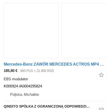
Mercedes-Benz ZAWÓR MERCEDES ACTROS MP4 K000924 /A0004295824 EBS modulator za Mercedes-Benz Actros MP4 tegljača
185,80 €
800 PLN
≈ 21.800 RSD
EBS modulator
K000924 /A0004295824
Poljska, Michałów
QINDITO SPÓŁKA Z OGRANICZONĄ ODPOWIEDZIALNOŚCIĄ