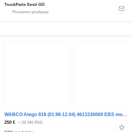
TruckParts Eesti OÜ
WABCO Atego 816 (01.98-12.04) 4613330000 EBS modulator za Mercedes-Benz Atego, Atego 2, Atego 3 (1996-) tegljača
250 €
≈ 29.340 RSD