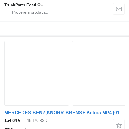
TruckParts Eesti OÜ
MERCEDES-BENZ,KNORR-BREMSE Actros MP4 (01.12-) K000924 K102407 EBS modulator za Mercedes-Benz Actros MP4 Antos Arocs (2012-) tegljača
154,84 €
≈ 18.170 RSD