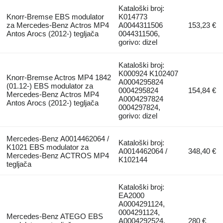
Kataloški broj:
Knorr-Bremse EBS modulator
K014773
za Mercedes-Benz Actros MP4
A0044311506
153,23 €
Antos Arocs (2012-) tegljača
0044311506,
gorivo: dizel
Kataloški broj:
K000924 K102407
Knorr-Bremse Actros MP4 1842
A0004295824
(01.12-) EBS modulator za
0004295824
154,84 €
Mercedes-Benz Actros MP4
A0004297824
Antos Arocs (2012-) tegljača
0004297824,
gorivo: dizel
Mercedes-Benz A0014462064 /
Kataloški broj:
K1021 EBS modulator za
A0014462064 /
348,40 €
Mercedes-Benz ACTROS MP4
K102144
tegljača
Kataloški broj:
EA2000
A0004291124,
0004291124,
Mercedes-Benz ATEGO EBS
A0004292524,
280 €