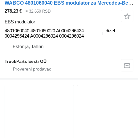
WABCO 4801060040 EBS modulator za Mercedes-Benz Actros MP4 Antos Arocs (2012-) tegljača
278,23 €
≈ 32.650 RSD
EBS modulator
4801060040 4801060020 A0004296424
dizel
0004296424 A0004296024 0004296024
Estonija, Tallinn
TruckParts Eesti OÜ