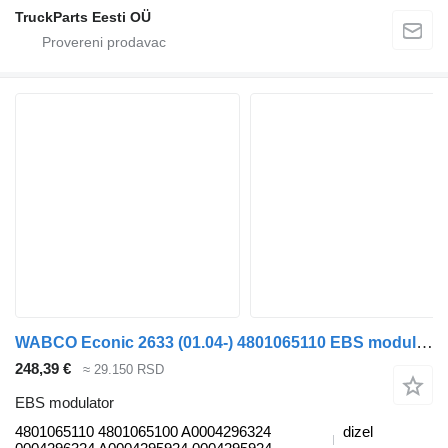
TruckParts Eesti OÜ
WABCO Econic 2633 (01.04-) 4801065110 EBS modulator za Mercedes-Benz Econic (1998-2014) tegljača
248,39 €
≈ 29.150 RSD
EBS modulator
4801065110 4801065100 A0004296324
dizel