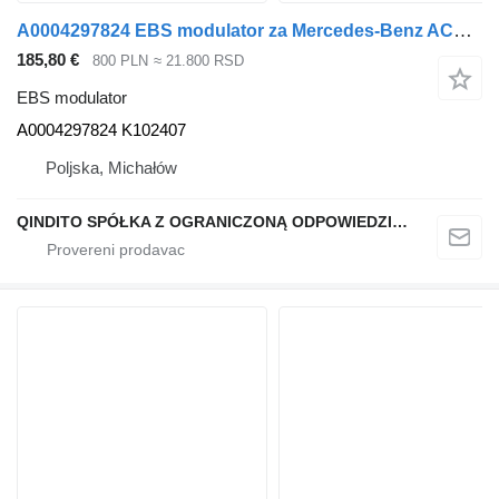
A0004297824 EBS modulator za Mercedes-Benz ACTROS MP4 tegljača
185,80 €
800 PLN
≈ 21.800 RSD
EBS modulator
A0004297824 K102407
Poljska, Michałów
QINDITO SPÓŁKA Z OGRANICZONĄ ODPOWIEDZIALNOŚCIĄ