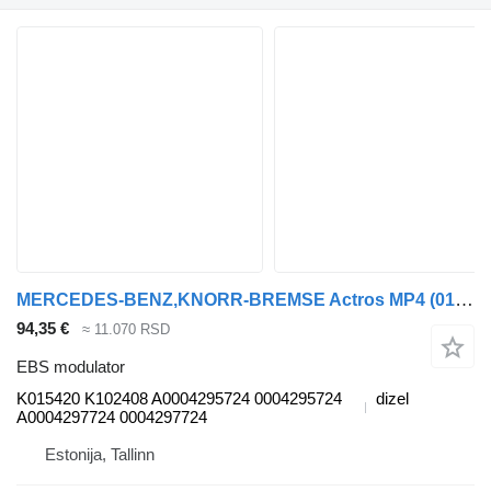
MERCEDES-BENZ,KNORR-BREMSE Actros MP4 (01.12-) K015420 K102408 EBS modulator za Mercedes-Benz Actros MP4 Antos Arocs (2012-) tegljača
94,35 €
≈ 11.070 RSD
EBS modulator
K015420 K102408 A0004295724 0004295724
dizel
A0004297724 0004297724
Estonija, Tallinn