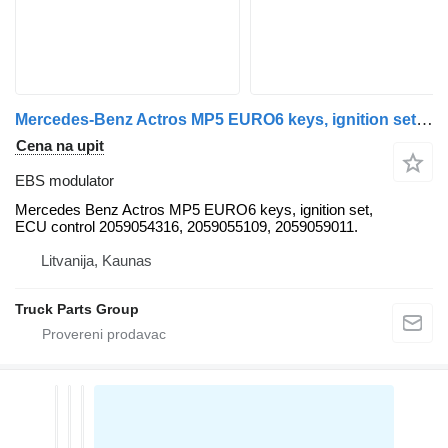
Mercedes-Benz Actros MP5 EURO6 keys, ignition set, ECU control 2059054316, 205 Mercedes EBS modulator za MAN Mercedes Benz Actros MP5 EURO6 keys, ignition set, ECU control 2059054316, 2059055109, 2059059011 tegljača
Cena na upit
EBS modulator
Mercedes Benz Actros MP5 EURO6 keys, ignition set,
ECU control 2059054316, 2059055109, 2059059011.
Litvanija, Kaunas
Truck Parts Group