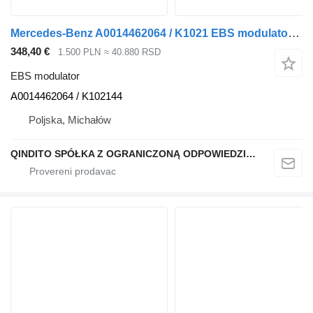
Mercedes-Benz A0014462064 / K1021 EBS modulator za Mercedes-Benz ACTROS MP4 tegljača
348,40 €
1.500 PLN
≈ 40.880 RSD
EBS modulator
A0014462064 / K102144
Poljska, Michałów
QINDITO SPÓŁKA Z OGRANICZONĄ ODPOWIEDZIALNOŚCIĄ