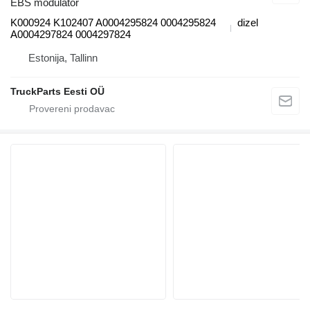
EBS modulator
K000924 K102407 A0004295824 0004295824
dizel
A0004297824 0004297824
Estonija, Tallinn
TruckParts Eesti OÜ