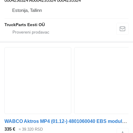
0004296324 A0004295924 0004295924
Estonija, Tallinn
TruckParts Eesti OÜ
WABCO Aktros MP4 (01.12-) 4801060040 EBS modulator za Mercedes-Benz Actros MP4 Antos Arocs (2012-) tegljača
335 €
≈ 39.320 RSD