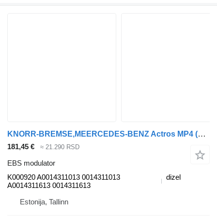
KNORR-BREMSE,MEERCEDES-BENZ Actros MP4 (01.12-) K000920 EBS modulator za Mercedes-Benz Actros MP4 Antos Arocs (2012-) tegljača
181,45 €
≈ 21.290 RSD
EBS modulator
K000920 A0014311013 0014311013
dizel
A0014311613 0014311613
Estonija, Tallinn