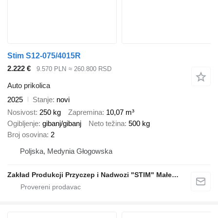
Stim S12-075/4015R
2.222 €
9.570 PLN
≈ 260.800 RSD
Auto prikolica
2025
Stanje
novi
Nosivost
250 kg
Zapremina
10,07 m³
Ogibljenje
gibanj/gibanj
Neto težina
500 kg
Broj osovina
2
Poljska, Medynia Głogowska
Zakład Produkcji Przyczep i Nadwozi "STIM" Małecki s.j.