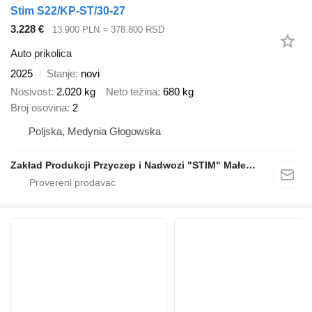
Stim S22/KP-ST/30-27
3.228 €
13.900 PLN
≈ 378.800 RSD
Auto prikolica
2025
Stanje
novi
Nosivost
2.020 kg
Neto težina
680 kg
Broj osovina
2
Poljska, Medynia Głogowska
Zakład Produkcji Przyczep i Nadwozi "STIM" Małecki s.j.