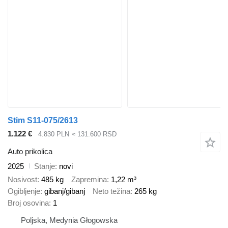
Stim S11-075/2613
1.122 €
4.830 PLN
≈ 131.600 RSD
Auto prikolica
2025
Stanje
novi
Nosivost
485 kg
Zapremina
1,22 m³
Ogibljenje
gibanj/gibanj
Neto težina
265 kg
Broj osovina
1
Poljska, Medynia Głogowska