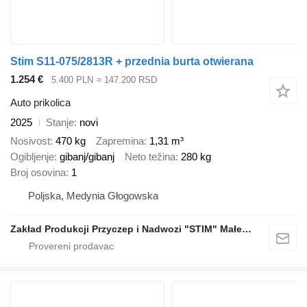
Stim S11-075/2813R + przednia burta otwierana
1.254 €
5.400 PLN
≈ 147.200 RSD
Auto prikolica
2025
Stanje
novi
Nosivost
470 kg
Zapremina
1,31 m³
Ogibljenje
gibanj/gibanj
Neto težina
280 kg
Broj osovina
1
Poljska, Medynia Głogowska
Zakład Produkcji Przyczep i Nadwozi "STIM" Małecki s.j.