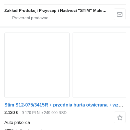
Zakład Produkcji Przyczep i Nadwozi "STIM" Małecki s.j.
Stim S12-075/3415R + przednia burta otwierana + wzmocnienia ramy
2.130 €
9.170 PLN
≈ 249.900 RSD
Auto prikolica