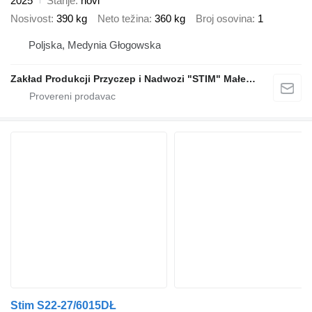
2025
Stanje
novi
Nosivost
390 kg
Neto težina
360 kg
Broj osovina
1
Poljska, Medynia Głogowska
Zakład Produkcji Przyczep i Nadwozi "STIM" Małecki s.j.
Stim S22-27/6015DŁ