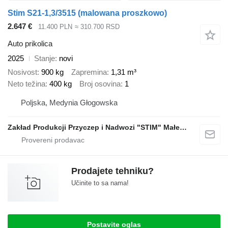
Stim S21-1,3/3515 (malowana proszkowo)
2.647 €
11.400 PLN
≈ 310.700 RSD
Auto prikolica
2025
Stanje
novi
Nosivost
900 kg
Zapremina
1,31 m³
Neto težina
400 kg
Broj osovina
1
Poljska, Medynia Głogowska
Zakład Produkcji Przyczep i Nadwozi "STIM" Małecki s.j.
Prodajete tehniku?
Učinite to sa nama!
Postavite oglas