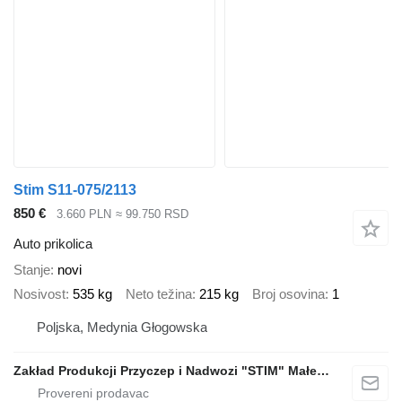
Stim S11-075/2113
850 €
3.660 PLN
≈ 99.750 RSD
Auto prikolica
Stanje
novi
Nosivost
535 kg
Neto težina
215 kg
Broj osovina
1
Poljska, Medynia Głogowska
Zakład Produkcji Przyczep i Nadwozi "STIM" Małecki s.j.