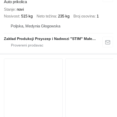
Auto prikolica
Stanje
novi
Nosivost
515 kg
Neto težina
235 kg
Broj osovina
1
Poljska, Medynia Głogowska
Zakład Produkcji Przyczep i Nadwozi "STIM" Małecki s.j.