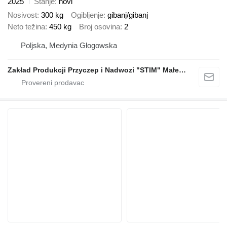
2025
Stanje
novi
Nosivost
300 kg
Ogibljenje
gibanj/gibanj
Neto težina
450 kg
Broj osovina
2
Poljska, Medynia Głogowska
Zakład Produkcji Przyczep i Nadwozi "STIM" Małecki s.j.