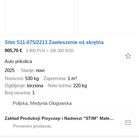
Stim S11-075/2213 Zawieszenie oś skrętna
905,70 €
3.900 PLN
≈ 106.300 RSD
Auto prikolica
2025
Stanje
novi
Nosivost
530 kg
Zapremina
1 m³
Ogibljenje
torziona
Neto težina
220 kg
Broj osovina
1
Poljska, Medynia Głogowska
Zakład Produkcji Przyczep i Nadwozi "STIM" Małecki s.j.