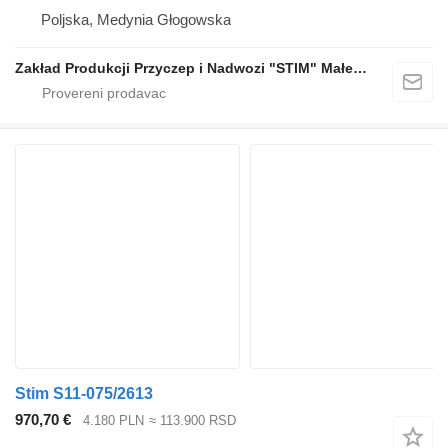
Poljska, Medynia Głogowska
Zakład Produkcji Przyczep i Nadwozi "STIM" Małecki s.j.
Stim S11-075/2613
970,70 €
4.180 PLN
≈ 113.900 RSD