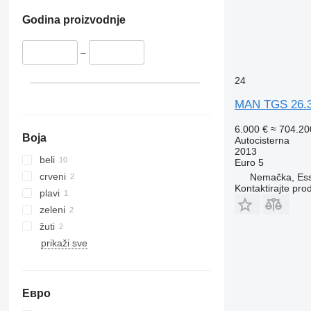
Godina proizvodnje
–
24
MAN TGS 26.
6.000 €
≈ 704.2
Boja
Autocisterna
2013
beli
Euro 5
crveni
Nemačka, Es
Kontaktirajte pro
plavi
zeleni
žuti
prikaži sve
Евро