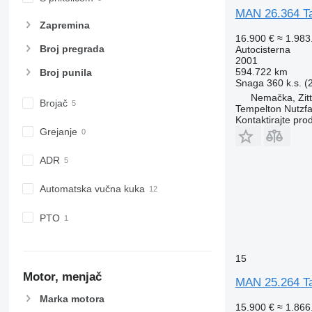
MAN 26.364 Ta
Zapremina
16.900 €
≈ 1.98
Broj pregrada
Autocisterna
2001
594.722 km
Broj punila
Snaga
360 k.s. 
Nemačka, Zit
Brojač
Tempelton Nutzf
Kontaktirajte pro
Grejanje
ADR
Automatska vučna kuka
PTO
15
Motor, menjač
MAN 25.264 Ta
Marka motora
15.900 €
≈ 1.86