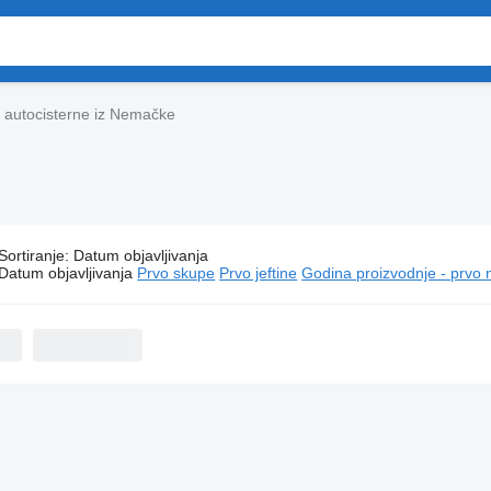
autocisterne iz Nemačke
Sortiranje
:
Datum objavljivanja
AN autocisterne iz Nemačke
Datum objavljivanja
Prvo skupe
Prvo jeftine
Godina proizvodnje - prvo 