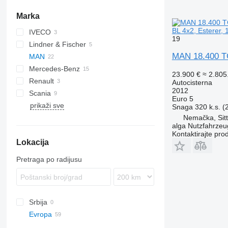
Marka
BL 4x2, Esterer,
IVECO
19
Lindner & Fischer
Stralis
MAN 18.400 TG
MAN
Mercedes-Benz
TGA
23.900 €
≈ 2.80
Renault
TGM
Actros
TGA 26
Autocisterna
2012
Scania
TGS
Antos
Midliner
TGM 18.280
TGA 26.400
Euro 5
prikaži sve
Arocs
Premium
G-series
FH
TGS 18.320
TGA 26.430
Snaga
320 k.s. 
Atego
T-series
P-series
TGS 18.400
Nemačka, Sit
alga Nutzfahrze
Axor
R-series
TGS 26.320
Kontaktirajte pro
Lokacija
TGS 26.330
TGS 26.360
Pretraga po radijusu
TGS 26.400
TGS 26.440
TGS 40.400
Srbija
Evropa
Nemačka