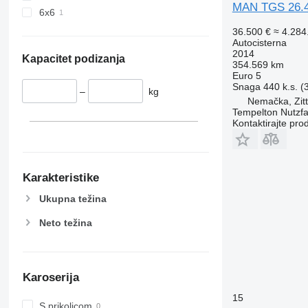
MAN TGS 26.4
6x6
36.500 €
≈ 4.28
Autocisterna
2014
Kapacitet podizanja
354.569 km
Euro 5
Snaga
440 k.s. 
–
kg
Nemačka, Zit
Tempelton Nutzf
Kontaktirajte pro
Karakteristike
Ukupna težina
Neto težina
Karoserija
15
S prikolicom