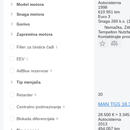
Autocisterna
Model motora
1998
610.951 km
Snaga motora
Euro 3
Snaga
260 k.s. 
Gorivo
Nemačka, Zit
Tempelton Nutzf
Zapremina motora
Kontaktirajte pro
Filter za čestice čađi
EEV
AdBlue rezervoar
Tip menjača
20
Retarder
MAN TGS 18.3
Centralno podmazivanje
28.500 €
≈ 3.34
Blokada diferencijala
Autocisterna
2013
454.057 km