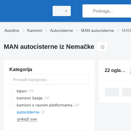
Autoline
Kamioni
Autocisterne
MAN autocisterne
MAN 
MAN autocisterne iz Nemačke
Kategorija
22 oglasa:
M
kiperi
kamioni šasije
kamioni s ravnim platformama
autocisterne
prikaži sve