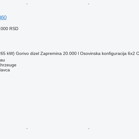
360
1.000 RSD
(265 kW)
Gorivo
dizel
Zapremina
20.000 l
Osovinska konfiguracija
6x2
O
tau
ahrzeuge
davca