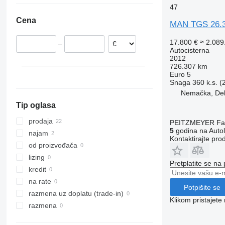
47
Bovenden
Holandija
Cena
Giessen
Poljska
MAN TGS 26.3
Dresden
Španija
17.800 €
≈ 2.08
–
Hamburg
Belgija
Autocisterna
2012
Sittensen
Norveška
726.307 km
Essenbach
Litvanija
Euro 5
Snaga
360 k.s. 
Paderborn
Estonija
Nemačka, Del
prikaži sve
Bremen
Tip oglasa
prodaja
PEITZMEYER Fahr
5
godina na Autol
najam
Kontaktirajte pro
od proizvođača
lizing
Pretplatite se na
kredit
na rate
Potpišite se
razmena uz doplatu (trade-in)
Klikom pristajet
razmena