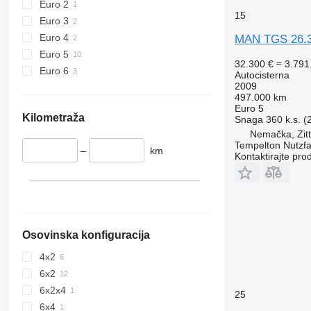
Euro 2
15
Euro 3
Euro 4
MAN TGS 26.
Euro 5
32.300 €
≈ 3.79
Euro 6
Autocisterna
2009
497.000 km
Euro 5
Kilometraža
Snaga
360 k.s. 
Nemačka, Zit
Tempelton Nutzf
–
km
Kontaktirajte pro
Osovinska konfiguracija
4x2
6x2
6x2x4
25
6x4