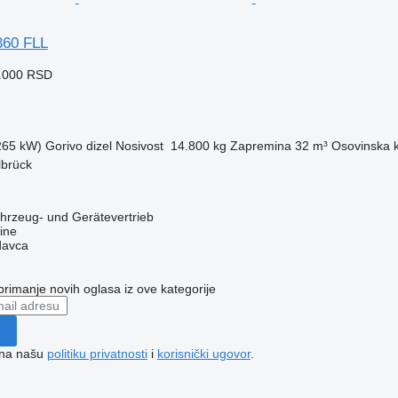
60 FLL
9.000 RSD
(265 kW)
Gorivo
dizel
Nosivost
14.800 kg
Zapremina
32 m³
Osovinska k
brück
zeug- und Gerätevertrieb
ine
davca
 primanje novih oglasa iz ove kategorije
e na našu
politiku privatnosti
i
korisnički ugovor
.