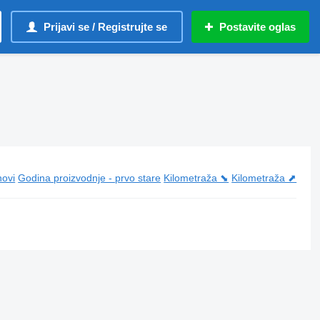
Prijavi se / Registrujte se
Postavite oglas
novi
Godina proizvodnje - prvo stare
Kilometraža ⬊
Kilometraža ⬈