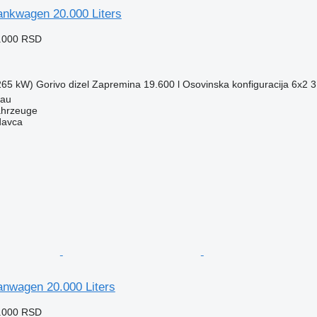
nkwagen 20.000 Liters
3.000 RSD
(265 kW)
Gorivo
dizel
Zapremina
19.600 l
Osovinska konfiguracija
6x2
3
tau
ahrzeuge
davca
nwagen 20.000 Liters
6.000 RSD