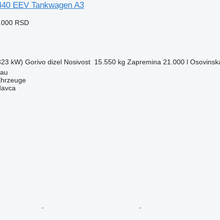
40 EEV Tankwagen A3
4.000 RSD
(323 kW)
Gorivo
dizel
Nosivost
15.550 kg
Zapremina
21.000 l
Osovinska
tau
ahrzeuge
davca