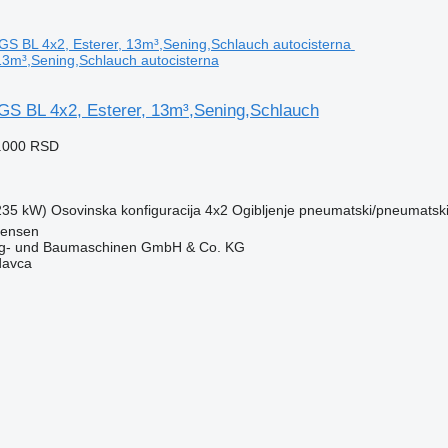
 13m³,Sening,Schlauch autocisterna
S BL 4x2, Esterer, 13m³,Sening,Schlauch
5.000 RSD
(235 kW)
Osovinska konfiguracija
4x2
Ogibljenje
pneumatski/pneumatsk
tensen
ug- und Baumaschinen GmbH & Co. KG
davca