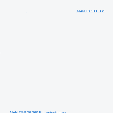
MAN 18.400 TGS
i
MAN TGS 26.360 FLL autocisterna