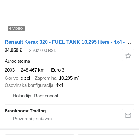
VIDEO
Renault Kerax 320 - FUEL TANK 10.295 liters - 4x4 - Spring/Spring - 41.0
24.950 €
≈ 2.932.000 RSD
Autocisterna
2003
248.467 km
Euro 3
Gorivo
dizel
Zapremina
10.295 m³
Osovinska konfiguracija
4x4
Holandija, Roosendaal
Bronkhorst Trading