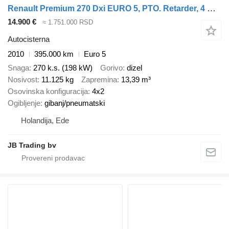
Renault Premium 270 Dxi EURO 5, PTO. Retarder, 4 Comp, 13.390 Liter
14.900 €
≈ 1.751.000 RSD
Autocisterna
2010
395.000 km
Euro 5
Snaga
270 k.s. (198 kW)
Gorivo
dizel
Nosivost
11.125 kg
Zapremina
13,39 m³
Osovinska konfiguracija
4x2
Ogibljenje
gibanj/pneumatski
Holandija, Ede
JB Trading bv