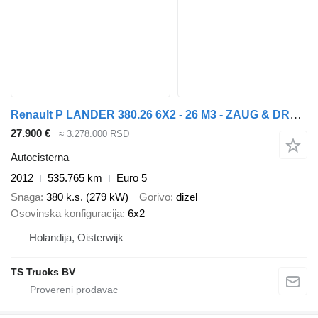
Renault P LANDER 380.26 6X2 - 26 M3 - ZAUG & DRUCK - PELLET - TANK - TOP
27.900 €
≈ 3.278.000 RSD
Autocisterna
2012
535.765 km
Euro 5
Snaga
380 k.s. (279 kW)
Gorivo
dizel
Osovinska konfiguracija
6x2
Holandija, Oisterwijk
TS Trucks BV