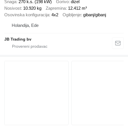
Snaga
270 k.s. (198 kW)
Gorivo
dizel
Nosivost
10.920 kg
Zapremina
12.412 m³
Osovinska konfiguracija
4x2
Ogibljenje
gibanj/gibanj
Holandija, Ede
JB Trading bv