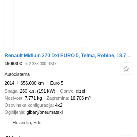
Renault Midlum 270 Dxi EURO 5, Telma, Robine, 18.709 L, Handgeschakeld
19.900 €
≈ 2.338.000 RSD
Autocisterna
2014
656.000 km
Euro 5
Snaga
260 k.s. (191 kW)
Gorivo
dizel
Nosivost
7.771 kg
Zapremina
18.706 m³
Osovinska konfiguracija
4x2
Ogibljenje
gibanj/pneumatski
Holandija, Ede