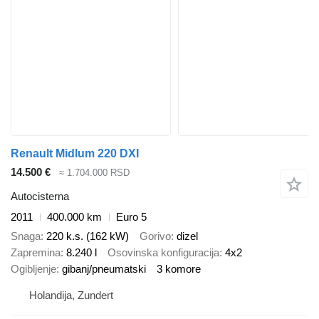
Renault Midlum 220 DXI
14.500 €
≈ 1.704.000 RSD
Autocisterna
2011
400.000 km
Euro 5
Snaga
220 k.s. (162 kW)
Gorivo
dizel
Zapremina
8.240 l
Osovinska konfiguracija
4x2
Ogibljenje
gibanj/pneumatski
3 komore
Holandija, Zundert