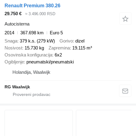
Renault Premium 380.26
29.750 €
≈ 3.496.000 RSD
Autocisterna
2014
367.698 km
Euro 5
Snaga
379 k.s. (279 kW)
Gorivo
dizel
Nosivost
15.730 kg
Zapremina
19.115 m³
Osovinska konfiguracija
6x2
Ogibljenje
pneumatski/pneumatski
Holandija, Waalwijk
RG Waalwijk