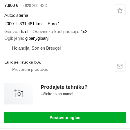
7.900 €
≈ 928.200 RSD
Autocisterna
2000
331.481 km
Euro 1
Gorivo
dizel
Osovinska konfiguracija
4x2
Ogibljenje
gibanj/gibanj
Holandija, Son en Breugel
Europe Trucks b.v.
Prodajete tehniku?
Učinite to sa nama!
Postavite oglas