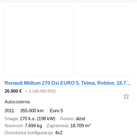
Renault Midlum 270 Dxi EURO 5, Telma, Robine, 18.709 L, Manual
26.800 €
≈ 3.149.000 RSD
Autocisterna
2011
355.000 km
Euro 5
Snaga
270 k.s. (198 kW)
Gorivo
dizel
Nosivost
7.694 kg
Zapremina
18.709 m³
Osovinska konfiguracija
4x2