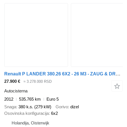
Renault P LANDER 380.26 6X2 - 26 M3 - ZAUG & DRUCK - PELLET - TANK - TOP
27.900 €
≈ 3.278.000 RSD
Autocisterna
2012
535.765 km
Euro 5
Snaga
380 k.s. (279 kW)
Gorivo
dizel
Osovinska konfiguracija
6x2
Holandija, Oisterwijk