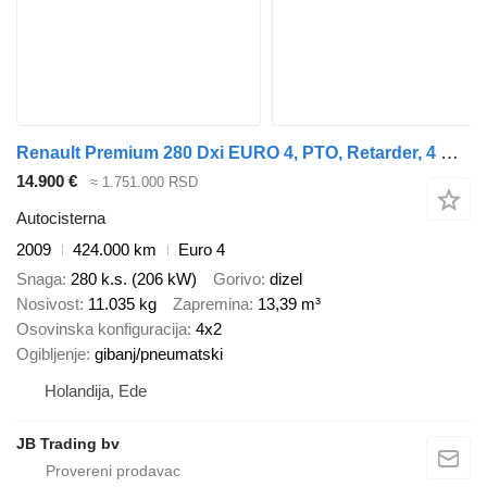
Renault Premium 280 Dxi EURO 4, PTO, Retarder, 4 Comp, 13.390 Liter
14.900 €
≈ 1.751.000 RSD
Autocisterna
2009
424.000 km
Euro 4
Snaga
280 k.s. (206 kW)
Gorivo
dizel
Nosivost
11.035 kg
Zapremina
13,39 m³
Osovinska konfiguracija
4x2
Ogibljenje
gibanj/pneumatski
Holandija, Ede
JB Trading bv