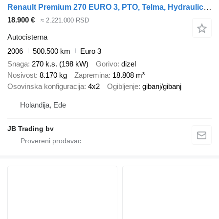
Renault Premium 270 EURO 3, PTO, Telma, Hydraulics, 18.808 Liter
18.900 €
≈ 2.221.000 RSD
Autocisterna
2006
500.500 km
Euro 3
Snaga
270 k.s. (198 kW)
Gorivo
dizel
Nosivost
8.170 kg
Zapremina
18.808 m³
Osovinska konfiguracija
4x2
Ogibljenje
gibanj/gibanj
Holandija, Ede
JB Trading bv