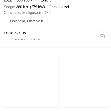
2012
535.765 km
Euro 5
Snaga
380 k.s. (279 kW)
Gorivo
dizel
Osovinska konfiguracija
6x2
Holandija, Oisterwijk
TS Trucks BV