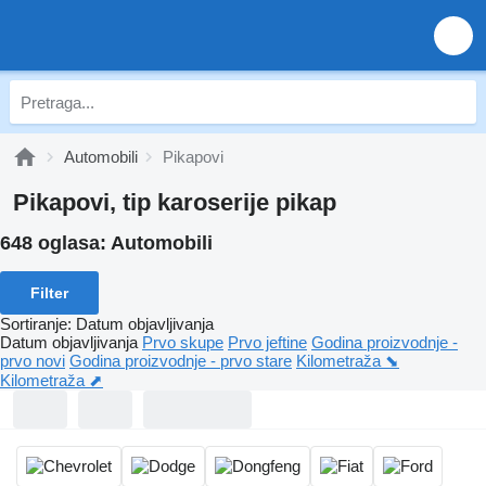
Automobili
Pikapovi
Pikapovi, tip karoserije pikap
648 oglasa:
Automobili
Filter
Sortiranje
:
Datum objavljivanja
Datum objavljivanja
Prvo skupe
Prvo jeftine
Godina proizvodnje -
prvo novi
Godina proizvodnje - prvo stare
Kilometraža ⬊
Kilometraža ⬈