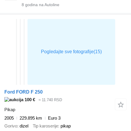
8
godina na Autoline
Ford FORD F 250
100 €
≈ 11.740 RSD
Pikap
2005
229.895 km
Euro 3
Gorivo
dizel
Tip karoserije
pikap