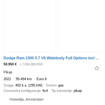
Dodge Ram 1500 5.7 V8 Widebody Full Options incl LPG deksel
59.950 €
≈ 7.036.000 RSD
Pikap
2021
95.494 km
Euro 6
Snaga
402 k.s. (295 kW)
Gorivo
gas
Osovinska konfiguracija
4x4
Tip karoserije
pikap
Holandija, Amsterdam