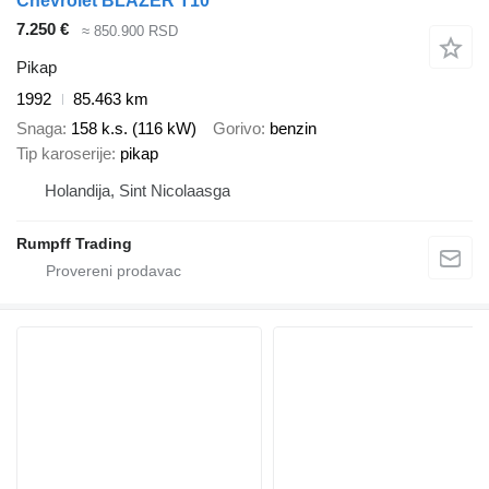
Chevrolet BLAZER T10
7.250 €
≈ 850.900 RSD
Pikap
1992
85.463 km
Snaga
158 k.s. (116 kW)
Gorivo
benzin
Tip karoserije
pikap
Holandija, Sint Nicolaasga
Rumpff Trading