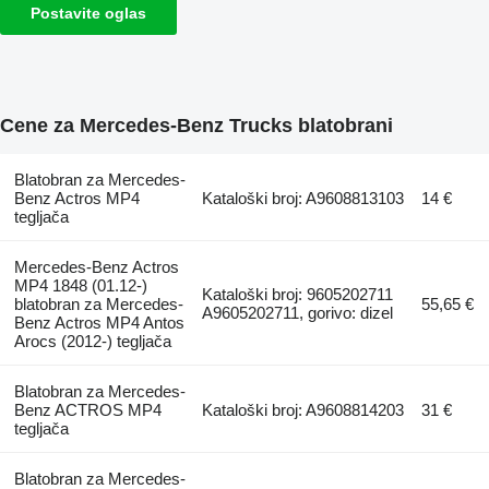
Postavite oglas
Cene za Mercedes-Benz Trucks blatobrani
Blatobran za Mercedes-
Benz Actros MP4
Kataloški broj: A9608813103
14 €
tegljača
Mercedes-Benz Actros
MP4 1848 (01.12-)
Kataloški broj: 9605202711
blatobran za Mercedes-
55,65 €
A9605202711, gorivo: dizel
Benz Actros MP4 Antos
Arocs (2012-) tegljača
Blatobran za Mercedes-
Benz ACTROS MP4
Kataloški broj: A9608814203
31 €
tegljača
Blatobran za Mercedes-