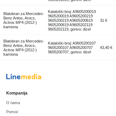
Kataloški broj: A9605200019
Blatobran za Mercedes-
9605200019 A9605200219
Benz Antos, Arocs,
9605200219 A9605200619
31 €
Actros MP4 (2012-)
9605200619 A9605202119
kamiona
9605202119, gorivo: dizel
Blatobran za Mercedes-
Kataloški broj: A9605200107
Benz Antos, Arocs,
9605200107 A9605200707
43,40 €
Actros MP4 (2012-)
9605200707, gorivo: dizel
kamiona
Kompanija
O nama
Pomoć