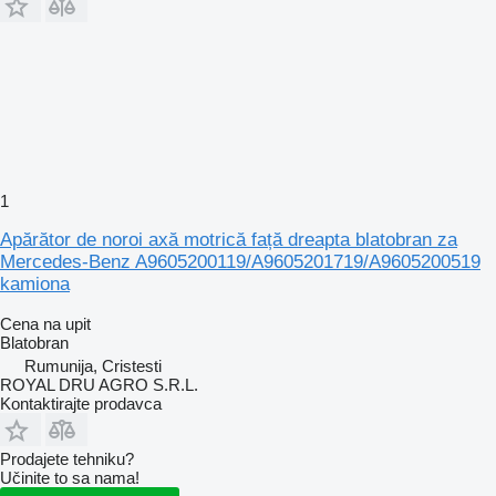
1
Apărător de noroi axă motrică față dreapta blatobran za
Mercedes-Benz A9605200119/A9605201719/A9605200519
kamiona
Cena na upit
Blatobran
Rumunija, Cristesti
ROYAL DRU AGRO S.R.L.
Kontaktirajte prodavca
Prodajete tehniku?
Učinite to sa nama!