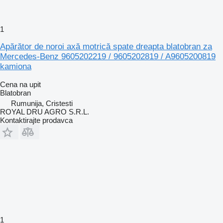
1
Apărător de noroi axă motrică spate dreapta blatobran za
Mercedes-Benz 9605202219 / 9605202819 / A9605200819
kamiona
Cena na upit
Blatobran
Rumunija, Cristesti
ROYAL DRU AGRO S.R.L.
Kontaktirajte prodavca
1