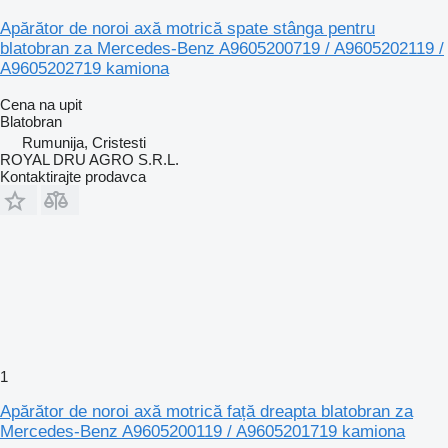
Apărător de noroi axă motrică spate stânga pentru
blatobran za Mercedes-Benz A9605200719 / A9605202119 /
A9605202719 kamiona
Cena na upit
Blatobran
Rumunija, Cristesti
ROYAL DRU AGRO S.R.L.
Kontaktirajte prodavca
1
Apărător de noroi axă motrică față dreapta blatobran za
Mercedes-Benz A9605200119 / A9605201719 kamiona