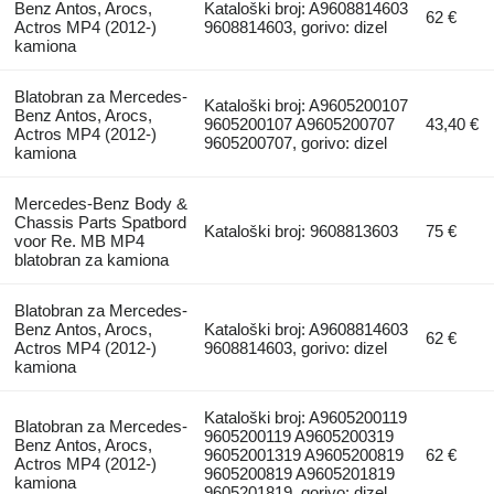
Benz Antos, Arocs,
Kataloški broj: A9608814603
62 €
Actros MP4 (2012-)
9608814603, gorivo: dizel
kamiona
Blatobran za Mercedes-
Kataloški broj: A9605200107
Benz Antos, Arocs,
9605200107 A9605200707
43,40 €
Actros MP4 (2012-)
9605200707, gorivo: dizel
kamiona
Mercedes-Benz Body &
Chassis Parts Spatbord
Kataloški broj: 9608813603
75 €
voor Re. MB MP4
blatobran za kamiona
Blatobran za Mercedes-
Benz Antos, Arocs,
Kataloški broj: A9608814603
62 €
Actros MP4 (2012-)
9608814603, gorivo: dizel
kamiona
Kataloški broj: A9605200119
Blatobran za Mercedes-
9605200119 A9605200319
Benz Antos, Arocs,
96052001319 A9605200819
62 €
Actros MP4 (2012-)
9605200819 A9605201819
kamiona
9605201819, gorivo: dizel