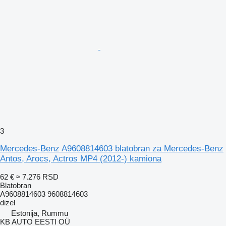
3
Mercedes-Benz A9608814603 blatobran za Mercedes-Benz
Antos, Arocs, Actros MP4 (2012-) kamiona
62 €
≈ 7.276 RSD
Blatobran
A9608814603 9608814603
dizel
Estonija, Rummu
KB AUTO EESTI OÜ