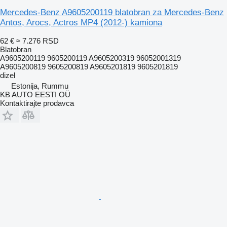
Mercedes-Benz A9605200119 blatobran za Mercedes-Benz
Antos, Arocs, Actros MP4 (2012-) kamiona
62 €
≈ 7.276 RSD
Blatobran
A9605200119 9605200119 A9605200319 96052001319
A9605200819 9605200819 A9605201819 9605201819
dizel
Estonija, Rummu
KB AUTO EESTI OÜ
Kontaktirajte prodavca