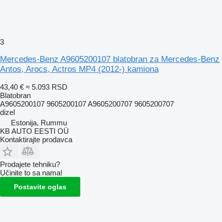
3
Mercedes-Benz A9605200107 blatobran za Mercedes-Benz
Antos, Arocs, Actros MP4 (2012-) kamiona
43,40 €
≈ 5.093 RSD
Blatobran
A9605200107 9605200107 A9605200707 9605200707
dizel
Estonija, Rummu
KB AUTO EESTI OÜ
Kontaktirajte prodavca
Prodajete tehniku?
Učinite to sa nama!
Postavite oglas