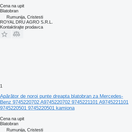
Cena na upit
Blatobran
Rumunija, Cristesti
ROYAL DRU AGRO S.R.L.
Kontaktirajte prodavca
1
Apărător de noroi punte dreapta blatobran za Mercedes-
Benz 9745220702 A9745220702 9745221101 A9745221101
9745220501 9745220501 kamiona
Cena na upit
Blatobran
Rumunija, Cristesti