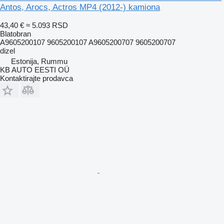
Antos, Arocs, Actros MP4 (2012-) kamiona
43,40 €
≈ 5.093 RSD
Blatobran
A9605200107 9605200107 A9605200707 9605200707
dizel
Estonija, Rummu
KB AUTO EESTI OÜ
Kontaktirajte prodavca