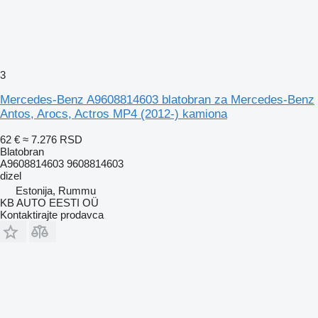
3
Mercedes-Benz A9608814603 blatobran za Mercedes-Benz
Antos, Arocs, Actros MP4 (2012-) kamiona
62 €
≈ 7.276 RSD
Blatobran
A9608814603 9608814603
dizel
Estonija, Rummu
KB AUTO EESTI OÜ
Kontaktirajte prodavca