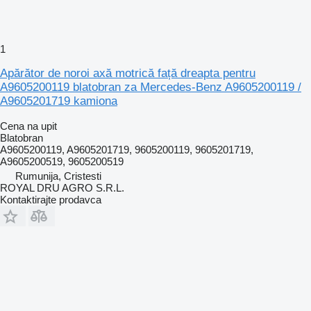
1
Apărător de noroi axă motrică față dreapta pentru
A9605200119 blatobran za Mercedes-Benz A9605200119 /
A9605201719 kamiona
Cena na upit
Blatobran
A9605200119, A9605201719, 9605200119, 9605201719,
A9605200519, 9605200519
Rumunija, Cristesti
ROYAL DRU AGRO S.R.L.
Kontaktirajte prodavca