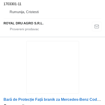
1703301-11
Rumunija, Cristesti
ROYAL DRU AGRO S.R.L.
Bară de Protecție Față branik za Mercedes-Benz Cod 9413105722 A9413105722 Utilizată kamiona