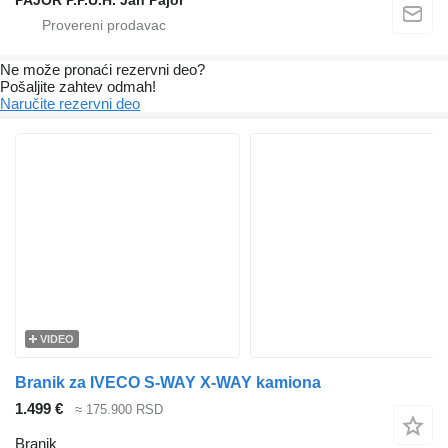
PAJOR P.P.U.H. Jan Pajor
Ne može pronaći rezervni dеo?
Pošaljite zahtev odmah!
Naručite rezervni dеo
VIDEO
Branik za IVECO S-WAY X-WAY kamiona
1.499 €
≈ 175.900 RSD
Branik