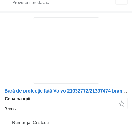
Bară de protecție față Volvo 21032772/21397474 branik za kamiona
Cena na upit
Branik
Rumunija, Cristesti