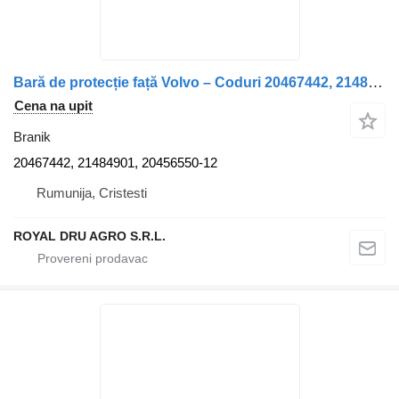
Bară de protecție față Volvo – Coduri 20467442, 21484901, 204565 branik za kamiona
Cena na upit
Branik
20467442, 21484901, 20456550-12
Rumunija, Cristesti
ROYAL DRU AGRO S.R.L.