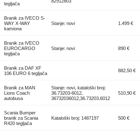
82912803
tegljača
Branik za IVECO S-
WAY X-WAY
Stanje: novi
1.499 €
kamiona
Branik za IVECO
EUROCARGO
Stanje: novi
890 €
tegljača
Branik za DAF XF
882,50 €
106 EURO 6 tegljača
Branik za MAN
Stanje: novi, kataloški broj:
Lions Coach
36.73203-6012,
510,90 €
autobusa
36732036012,36.73203.6012
Scania Bumper
branik za Scania
Kataloški broj: 1487197
500 €
R420 tegljača