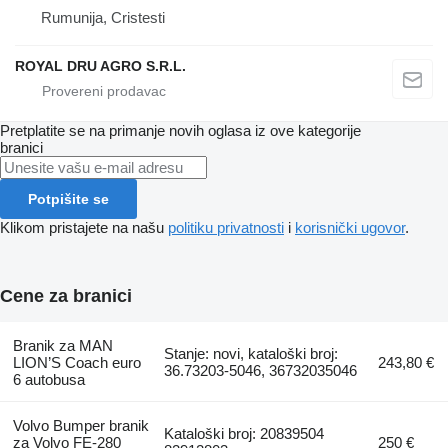
Rumunija, Cristesti
ROYAL DRU AGRO S.R.L.
Pretplatite se na primanje novih oglasa iz ove kategorije
branici
Potpišite se
Klikom pristajete na našu
politiku privatnosti
i
korisnički ugovor
.
Cene za branici
Branik za MAN
Stanje: novi, kataloški broj:
LION’S Coach euro
243,80 €
36.73203-5046, 36732035046
6 autobusa
Volvo Bumper branik
Kataloški broj: 20839504
za Volvo FE-280
250 €