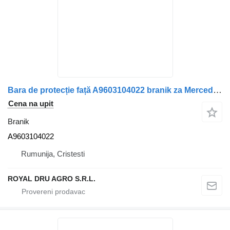
Bara de protecție față A9603104022 branik za Mercedes-Benz – Cod: / 9603104022 kamiona
Cena na upit
Branik
A9603104022
Rumunija, Cristesti
ROYAL DRU AGRO S.R.L.