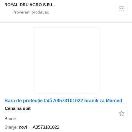
ROYAL DRU AGRO S.R.L.
Bara de protecție față A9573101022 branik za Mercedes-Benz – Cod 7960 12 PP kamiona
Cena na upit
Branik
Stanje
novi
A9573101022