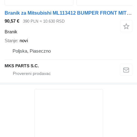
Branik za Mitsubishi ML113412 BUMPER FRONT MITSUBISHI CANTER 1996-2005 ML113412 kamiona
90,57 €
390 PLN
≈ 10.630 RSD
Branik
Stanje
novi
Poljska, Piaseczno
MKS PARTS S.C.