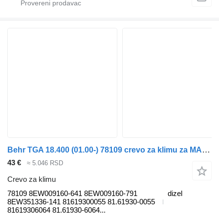
Behr TGA 18.400 (01.00-) 78109 crevo za klimu za MAN 4-series, TGA (1993-2009) kamiona
43 €
≈ 5.046 RSD
Crevo za klimu
78109 8EW009160-641 8EW009160-791
dizel
8EW351336-141 81619300055 81.61930-0055
81619306064 81.61930-6064...