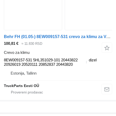
Behr FH (01.05-) 8EW009157-531 crevo za klimu za Volvo FH12, FH16, NH12, FH, VNL780 (1993-2014) tegljača
100,81 €
≈ 11.830 RSD
Crevo za klimu
8EW009157-531 5HL351029-101 20443822
dizel
20926019 20520111 20852837 20443820
Estonija, Tallinn
TruckParts Eesti OÜ