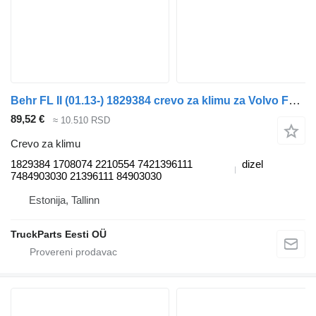
Behr FL II (01.13-) 1829384 crevo za klimu za Volvo FL, FE (2013-) tegljača
89,52 €
≈ 10.510 RSD
Crevo za klimu
1829384 1708074 2210554 7421396111
dizel
7484903030 21396111 84903030
Estonija, Tallinn
TruckParts Eesti OÜ