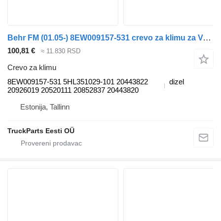
Behr FM (01.05-) 8EW009157-531 crevo za klimu za Volvo FM7-FM12, FM, FMX (1998-2014) tegljača
100,81 €
≈ 11.830 RSD
Crevo za klimu
8EW009157-531 5HL351029-101 20443822
dizel
20926019 20520111 20852837 20443820
Estonija, Tallinn
TruckParts Eesti OÜ