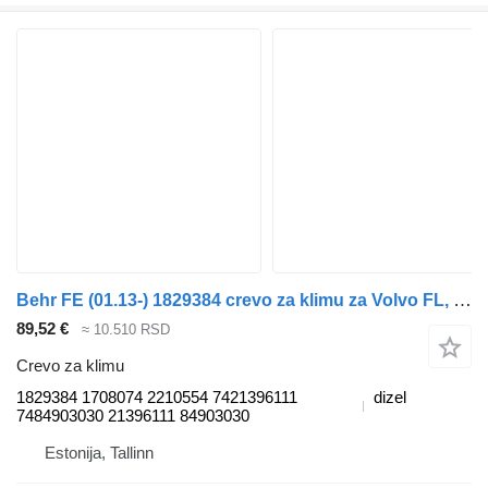
Behr FE (01.13-) 1829384 crevo za klimu za Volvo FL, FE (2013-) tegljača
89,52 €
≈ 10.510 RSD
Crevo za klimu
1829384 1708074 2210554 7421396111
dizel
7484903030 21396111 84903030
Estonija, Tallinn