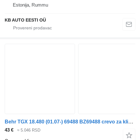
Estonija, Rummu
KB AUTO EESTI OÜ
Behr TGX 18.480 (01.07-) 69488 BZ69488 crevo za klimu za MAN TGL, TGM, TGS, TGX (2005-2021) kamiona
43 €
≈ 5.046 RSD