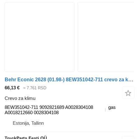
Behr Econic 2628 (01.98-) 8EW351042-711 crevo za klimu za Mercedes-Benz Econic (1998-2014) tegljača
66,13 €
≈ 7.761 RSD
Crevo za klimu
8EW351042-711 9092821689 A0028304108
gas
A0018212660 0028304108
Estonija, Tallinn
TruckParts Eesti OÜ