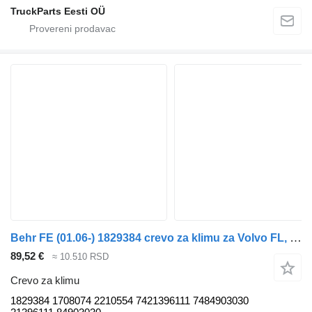
TruckParts Eesti OÜ
Behr FE (01.06-) 1829384 crevo za klimu za Volvo FL, FE (2005-2014) tegljača
89,52 €
≈ 10.510 RSD
Crevo za klimu
1829384 1708074 2210554 7421396111 7484903030