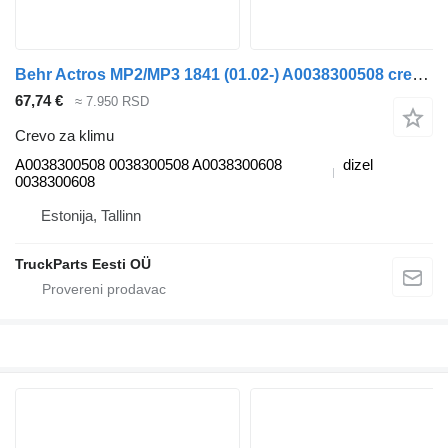
Behr Actros MP2/MP3 1841 (01.02-) A0038300508 crevo za klimu za Mercedes-Benz Actros, Axor MP1, MP2, MP3 (1996-2014) tegljača
67,74 €
≈ 7.950 RSD
Crevo za klimu
A0038300508 0038300508 A0038300608
dizel
0038300608
Estonija, Tallinn
TruckParts Eesti OÜ