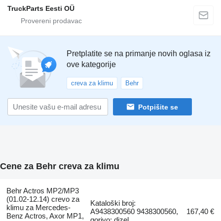
TruckParts Eesti OÜ
Pretplatite se na primanje novih oglasa iz
ove kategorije
creva za klimu
Behr
Potpišite se
Cene za Behr creva za klimu
Behr Actros MP2/MP3
(01.02-12.14) crevo za
Kataloški broj:
klimu za Mercedes-
A9438300560 9438300560,
167,40 €
Benz Actros, Axor MP1,
gorivo: dizel