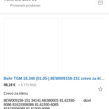
Behr TGM 18.340 (01.05-) 8EW009158-151 crevo za klimu za MAN TGL, TGM, TGS, TGX (2005-2021) tegljača
49,19 €
≈ 5.773 RSD
Crevo za klimu
8EW009158-151 34141 AB38000S 81.61930-
dizel
6086 81619306086 81.61930-6089
81619306089 81.61930-6098...