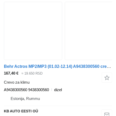
Behr Actros MP2/MP3 (01.02-12.14) A9438300560 crevo za klimu za Mercedes-Benz Actros, Axor MP1, MP2, MP3 (1996-2014) kamiona
167,40 €
≈ 19.650 RSD
Crevo za klimu
A9438300560 9438300560
dizel
Estonija, Rummu
KB AUTO EESTI OÜ