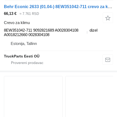
Behr Econic 2633 (01.04-) 8EW351042-711 crevo za klimu za Mercedes-Benz Econic (1998-2014) tegljača
66,13 €
≈ 7.761 RSD
Crevo za klimu
8EW351042-711 9092821689 A0028304108
dizel
A0018212660 0028304108
Estonija, Tallinn
TruckParts Eesti OÜ