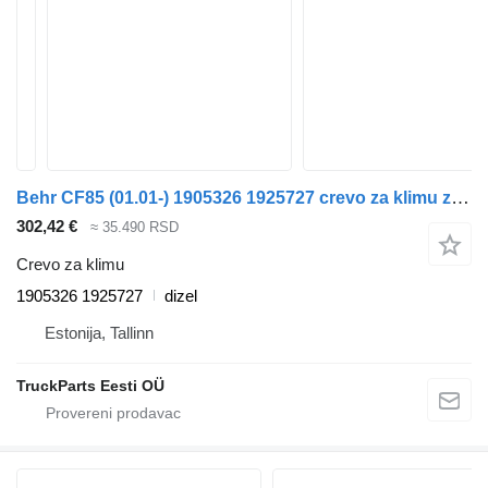
Behr CF85 (01.01-) 1905326 1925727 crevo za klimu za DAF LF45, LF55, LF180, CF65, CF75, CF85 (2001-) tegljača
302,42 €
≈ 35.490 RSD
Crevo za klimu
1905326 1925727
dizel
Estonija, Tallinn
TruckParts Eesti OÜ