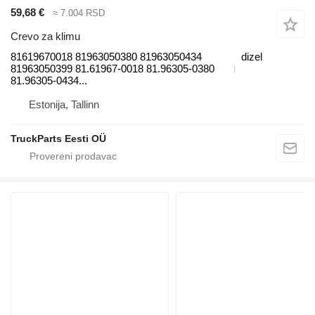
59,68 €
≈ 7.004 RSD
Crevo za klimu
81619670018 81963050380 81963050434
dizel
81963050399 81.61967-0018 81.96305-0380
81.96305-0434...
Estonija, Tallinn
TruckParts Eesti OÜ