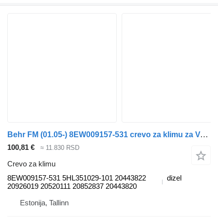
Behr FM (01.05-) 8EW009157-531 crevo za klimu za Volvo FM7-FM12, FM, FMX (1998-2014) tegljača
100,81 €
≈ 11.830 RSD
Crevo za klimu
8EW009157-531 5HL351029-101 20443822
dizel
20926019 20520111 20852837 20443820
Estonija, Tallinn