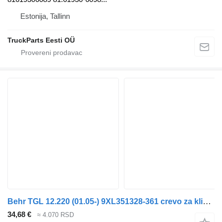
Estonija, Tallinn
TruckParts Eesti OÜ
Behr TGL 12.220 (01.05-) 9XL351328-361 crevo za klimu za MAN TGL, TGM, TGS, TGX (2005-2021) tegljača
34,68 €
≈ 4.070 RSD