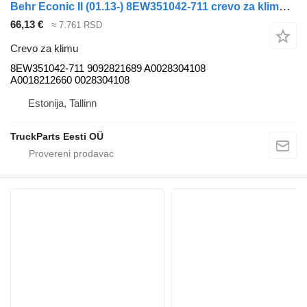
Behr Econic II (01.13-) 8EW351042-711 crevo za klimu za Mercedes-Benz Econic II (2013-) tegljača
66,13 €
≈ 7.761 RSD
Crevo za klimu
8EW351042-711 9092821689 A0028304108
A0018212660 0028304108
Estonija, Tallinn
TruckParts Eesti OÜ