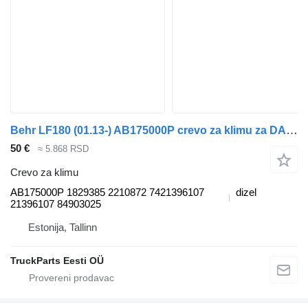
Behr LF180 (01.13-) AB175000P crevo za klimu za DAF LF45, LF55, LF180, CF65, CF75, CF85 (2001-) tegljača
50 €
≈ 5.868 RSD
Crevo za klimu
AB175000P 1829385 2210872 7421396107
dizel
21396107 84903025
Estonija, Tallinn
TruckParts Eesti OÜ