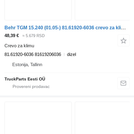
Behr TGM 15.240 (01.05-) 81.61920-6036 crevo za klimu za MAN TGL, TGM, TGS, TGX (2005-2021) tegljača
48,39 €
≈ 5.679 RSD
Crevo za klimu
81.61920-6036 81619206036
dizel
Estonija, Tallinn
TruckParts Eesti OÜ