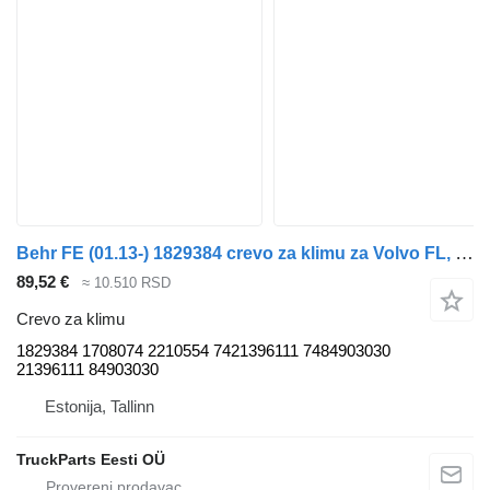
Behr FE (01.13-) 1829384 crevo za klimu za Volvo FL, FE (2013-) tegljača
89,52 €
≈ 10.510 RSD
Crevo za klimu
1829384 1708074 2210554 7421396111 7484903030
21396111 84903030
Estonija, Tallinn
TruckParts Eesti OÜ