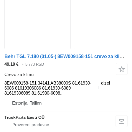
Behr TGL 7.180 (01.05-) 8EW009158-151 crevo za klimu za MAN TGL, TGM, TGS, TGX (2005-2021) tegljača
49,19 €
≈ 5.773 RSD
Crevo za klimu
8EW009158-151 34141 AB38000S 81.61930-
dizel
6086 81619306086 81.61930-6089
81619306089 81.61930-6098...
Estonija, Tallinn
TruckParts Eesti OÜ