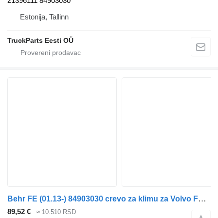
21396111 84903030
Estonija, Tallinn
TruckParts Eesti OÜ
Behr FE (01.13-) 84903030 crevo za klimu za Volvo FL, FE (2013-) tegljača
89,52 €
≈ 10.510 RSD