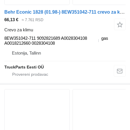
Behr Econic 1828 (01.98-) 8EW351042-711 crevo za klimu za Mercedes-Benz Econic (1998-2014) tegljača
66,13 €
≈ 7.761 RSD
Crevo za klimu
8EW351042-711 9092821689 A0028304108
gas
A0018212660 0028304108
Estonija, Tallinn
TruckParts Eesti OÜ