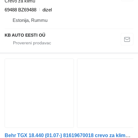
Crevo za klimu
69488 BZ69488
dizel
Estonija, Rummu
KB AUTO EESTI OÜ
Behr TGX 18.440 (01.07-) 81619670018 crevo za klimu za MAN TGL, TGM, TGS, TGX (2005-2021) tegljača