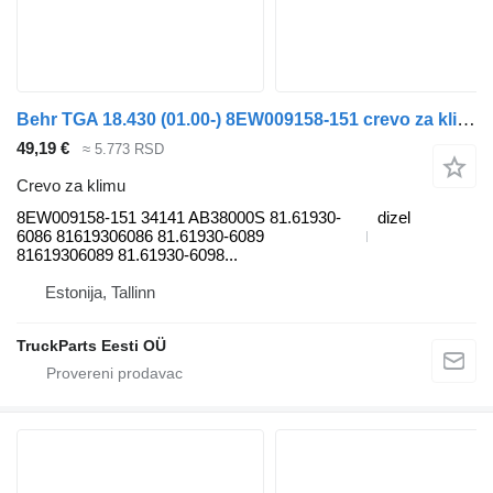
Behr TGA 18.430 (01.00-) 8EW009158-151 crevo za klimu za MAN 4-series, TGA (1993-2009) tegljača
49,19 €
≈ 5.773 RSD
Crevo za klimu
8EW009158-151 34141 AB38000S 81.61930-
dizel
6086 81619306086 81.61930-6089
81619306089 81.61930-6098...
Estonija, Tallinn
TruckParts Eesti OÜ