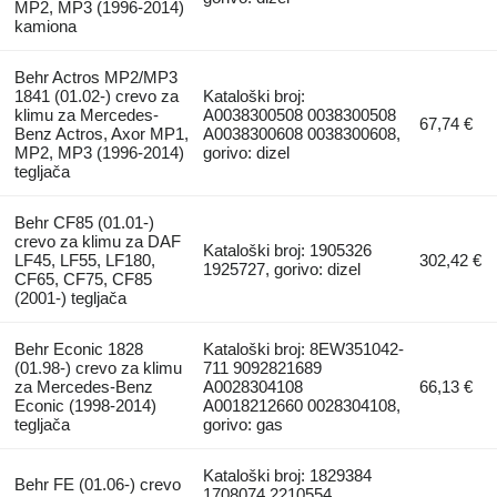
MP2, MP3 (1996-2014)
kamiona
Behr Actros MP2/MP3
1841 (01.02-) crevo za
Kataloški broj:
klimu za Mercedes-
A0038300508 0038300508
67,74 €
Benz Actros, Axor MP1,
A0038300608 0038300608,
MP2, MP3 (1996-2014)
gorivo: dizel
tegljača
Behr CF85 (01.01-)
crevo za klimu za DAF
Kataloški broj: 1905326
LF45, LF55, LF180,
302,42 €
1925727, gorivo: dizel
CF65, CF75, CF85
(2001-) tegljača
Behr Econic 1828
Kataloški broj: 8EW351042-
(01.98-) crevo za klimu
711 9092821689
za Mercedes-Benz
A0028304108
66,13 €
Econic (1998-2014)
A0018212660 0028304108,
tegljača
gorivo: gas
Kataloški broj: 1829384
Behr FE (01.06-) crevo
1708074 2210554