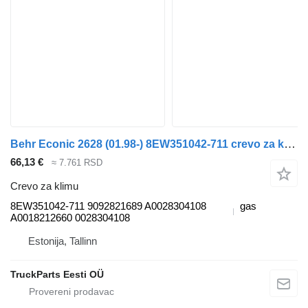
Behr Econic 2628 (01.98-) 8EW351042-711 crevo za klimu za Mercedes-Benz Econic (1998-2014) tegljača
66,13 €
≈ 7.761 RSD
Crevo za klimu
8EW351042-711 9092821689 A0028304108
gas
A0018212660 0028304108
Estonija, Tallinn
TruckParts Eesti OÜ