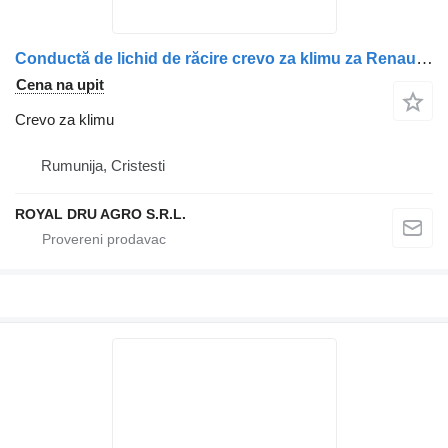
Conductă de lichid de răcire crevo za klimu za Renault 7482542861 – țeavă dublă, cu coturi și etanșări, lungime aproximativă 45 cm kamiona
Cena na upit
Crevo za klimu
Rumunija, Cristesti
ROYAL DRU AGRO S.R.L.