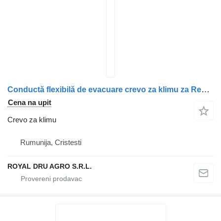
Conductă flexibilă de evacuare crevo za klimu za Renault 7421497416/7401626097/7420455908 kamiona
Cena na upit
Crevo za klimu
Rumunija, Cristesti
ROYAL DRU AGRO S.R.L.