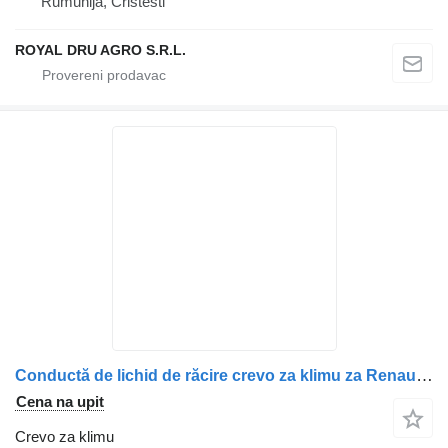
Rumunija, Cristesti
ROYAL DRU AGRO S.R.L.
Conductă de lichid de răcire crevo za klimu za Renault 7482532555 / 7422251163 / 7421903112 / 7421903111 / 7422189526 kamiona
Cena na upit
Crevo za klimu