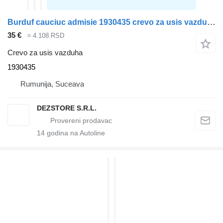
Burduf cauciuc admisie 1930435 crevo za usis vazduha za DAF XF tegljača
35 €
≈ 4.108 RSD
Crevo za usis vazduha
1930435
Rumunija, Suceava
DEZSTORE S.R.L.
14
godina na Autoline