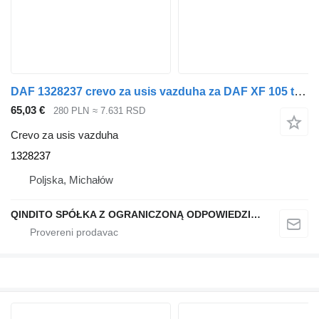
DAF 1328237 crevo za usis vazduha za DAF XF 105 tegljača
65,03 €
280 PLN
≈ 7.631 RSD
Crevo za usis vazduha
1328237
Poljska, Michałów
QINDITO SPÓŁKA Z OGRANICZONĄ ODPOWIEDZIALNOŚCIĄ