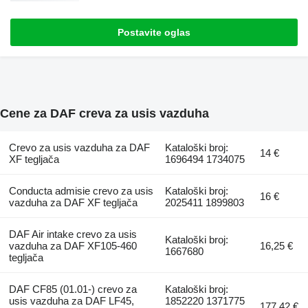
Postavite oglas
Cene za DAF creva za usis vazduha
Crevo za usis vazduha za DAF
Kataloški broj:
14 €
XF tegljača
1696494 1734075
Conducta admisie crevo za usis
Kataloški broj:
16 €
vazduha za DAF XF tegljača
2025411 1899803
DAF Air intake crevo za usis
Kataloški broj:
vazduha za DAF XF105-460
16,25 €
1667680
tegljača
DAF CF85 (01.01-) crevo za
Kataloški broj:
usis vazduha za DAF LF45,
1852220 1371775
177,42 €