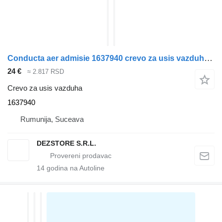
Conducta aer admisie 1637940 crevo za usis vazduha za DAF XF105 tegljača
24 €
≈ 2.817 RSD
Crevo za usis vazduha
1637940
Rumunija, Suceava
DEZSTORE S.R.L.
14
godina na Autoline