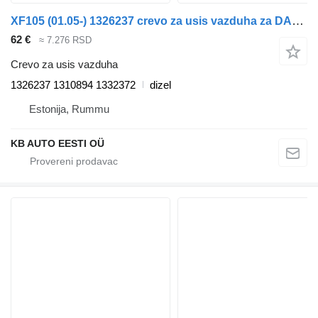
XF105 (01.05-) 1326237 crevo za usis vazduha za DAF XF95, XF105 (2001-2014) tegljača
62 €
≈ 7.276 RSD
Crevo za usis vazduha
1326237 1310894 1332372
dizel
Estonija, Rummu
KB AUTO EESTI OÜ