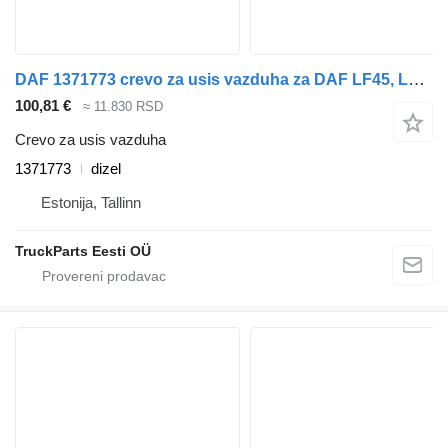
DAF 1371773 crevo za usis vazduha za DAF LF45, LF55, LF180, CF65, CF75, CF85 (2001-) tegljača
100,81 €
≈ 11.830 RSD
Crevo za usis vazduha
1371773
dizel
Estonija, Tallinn
TruckParts Eesti OÜ