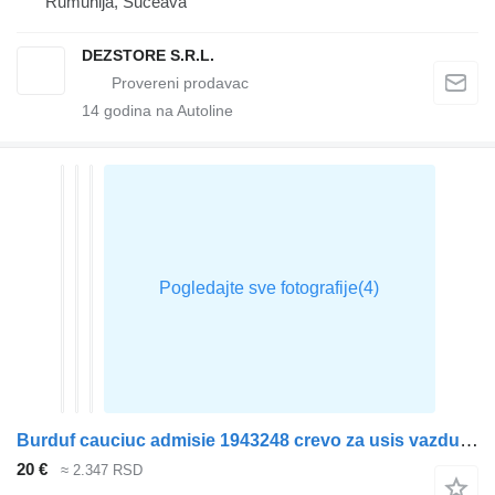
Rumunija, Suceava
DEZSTORE S.R.L.
14
godina na Autoline
Burduf cauciuc admisie 1943248 crevo za usis vazduha za DAF XF tegljača
20 €
≈ 2.347 RSD