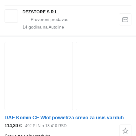
DEZSTORE S.R.L.
14
godina na Autoline
DAF Komin CF Wlot powietrza crevo za usis vazduha za tegljača
114,30 €
492 PLN
≈ 13.410 RSD