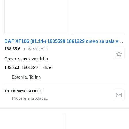
DAF XF106 (01.14-) 1935598 1861229 crevo za usis vazduha za DAF XF106 (2014-) tegljača
168,55 €
≈ 19.780 RSD
Crevo za usis vazduha
1935598 1861229
dizel
Estonija, Tallinn
TruckParts Eesti OÜ