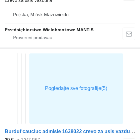
Crevo za usis vazduha
Poljska, Mińsk Mazowiecki
Przedsiębiorstwo Wielobranżowe MANTIS
Burduf cauciuc admisie 1638022 crevo za usis vazduha za DAF CF85 tegljača
20 €
≈ 2.347 RSD