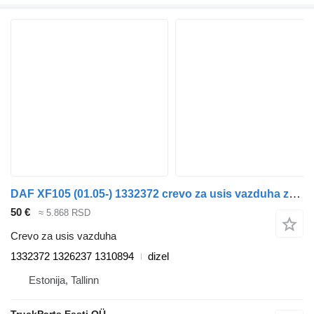
DAF XF105 (01.05-) 1332372 crevo za usis vazduha za DAF XF95, XF105 (2001-2014) tegljača
50 €
≈ 5.868 RSD
Crevo za usis vazduha
1332372 1326237 1310894
dizel
Estonija, Tallinn