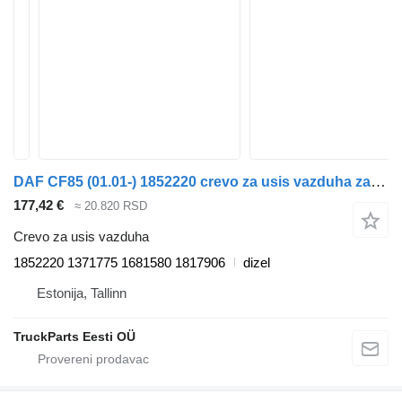
DAF CF85 (01.01-) 1852220 crevo za usis vazduha za DAF LF45, LF55, LF180, CF65, CF75, CF85 (2001-) tegljača
177,42 €
≈ 20.820 RSD
Crevo za usis vazduha
1852220 1371775 1681580 1817906
dizel
Estonija, Tallinn
TruckParts Eesti OÜ