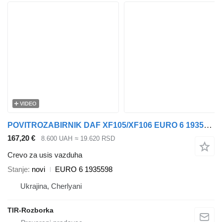
VIDEO
POVITROZABIRNIK DAF XF105/XF106 EURO 6 1935598 crevo za usis vazduha za DAF XF105/XF106 tegljača
167,20 €
8.600 UAH
≈ 19.620 RSD
Crevo za usis vazduha
Stanje
novi
EURO 6 1935598
Ukrajina, Cherlyani
TIR-Rozborka