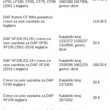
LF55, LF180, CF65, CF75, CF85
1681580 1817906,
(2001-) tegljača
gorivo: dizel
DAF Komin CF Wlot powietrza
crevo za usis vazduha za
114,30 €
tegljača
Kataloški broj:
DAF XF105 (01.05-) crevo za
1332372 1326237
usis vazduha za DAF XF95,
50 €
1310894, gorivo:
XF105 (2001-2014) tegljača
dizel
DAF XF106 (01.14-) crevo za
Kataloški broj:
usis vazduha za DAF XF106
1935598 1861229,
168,55 €
(2014-) tegljača
gorivo: dizel
Crevo za usis vazduha za DAF
Kataloški broj:
20 €
CF85 tegljača
1371830
Crevo za usis vazduha za DAF
Kataloški broj:
28 €
XF105 tegljača
1871832