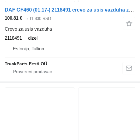
DAF CF460 (01.17-) 2118491 crevo za usis vazduha za DAF CF450, CF460 (2017-) tegljača
100,81 €
≈ 11.830 RSD
Crevo za usis vazduha
2118491
dizel
Estonija, Tallinn
TruckParts Eesti OÜ