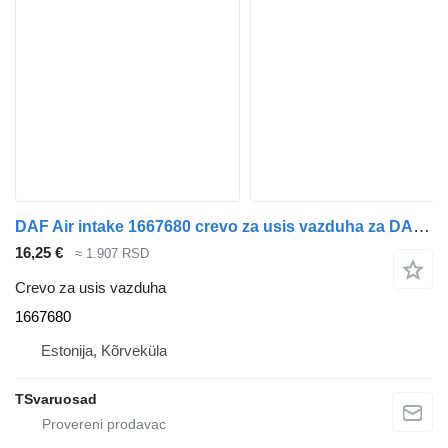
DAF Air intake 1667680 crevo za usis vazduha za DAF XF105-460 tegljača
16,25 €
≈ 1.907 RSD
Crevo za usis vazduha
1667680
Estonija, Kõrveküla
TSvaruosad