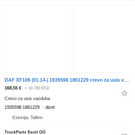
DAF XF106 (01.14-) 1935598 1861229 crevo za usis vazduha za DAF XF106 (2014-) tegljača
168,55 €
≈ 19.780 RSD
Crevo za usis vazduha
1935598 1861229
dizel
Estonija, Tallinn
TruckParts Eesti OÜ