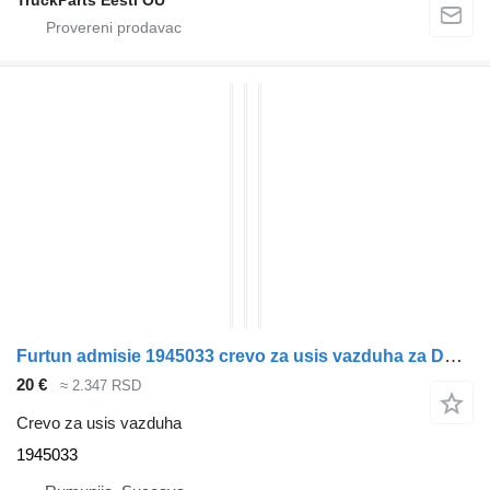
TruckParts Eesti OÜ
Furtun admisie 1945033 crevo za usis vazduha za DAF XF tegljača
20 €
≈ 2.347 RSD
Crevo za usis vazduha
1945033