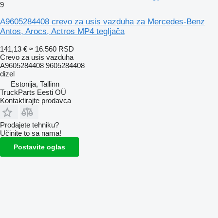
9
A9605284408 crevo za usis vazduha za Mercedes-Benz
Antos, Arocs, Actros MP4 tegljača
141,13 €
≈ 16.560 RSD
Crevo za usis vazduha
A9605284408 9605284408
dizel
Estonija, Tallinn
TruckParts Eesti OÜ
Kontaktirajte prodavca
Prodajete tehniku?
Učinite to sa nama!
Postavite oglas