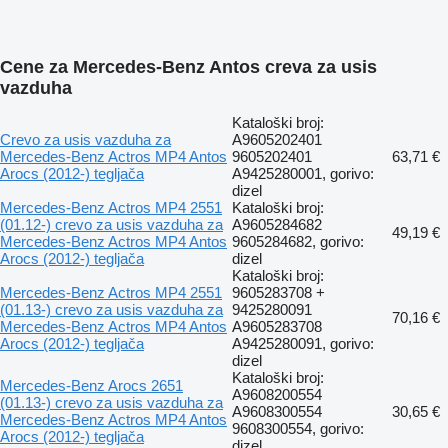
Cene za Mercedes-Benz Antos creva za usis
vazduha
Kataloški broj:
Crevo za usis vazduha za
A9605202401
Mercedes-Benz Actros MP4 Antos
9605202401
63,71 €
Arocs (2012-) tegljača
A9425280001, gorivo:
dizel
Mercedes-Benz Actros MP4 2551
Kataloški broj:
(01.12-) crevo za usis vazduha za
A9605284682
49,19 €
Mercedes-Benz Actros MP4 Antos
9605284682, gorivo:
Arocs (2012-) tegljača
dizel
Kataloški broj:
Mercedes-Benz Actros MP4 2551
9605283708 +
(01.13-) crevo za usis vazduha za
9425280091
70,16 €
Mercedes-Benz Actros MP4 Antos
A9605283708
Arocs (2012-) tegljača
A9425280091, gorivo:
dizel
Kataloški broj:
Mercedes-Benz Arocs 2651
A9608200554
(01.13-) crevo za usis vazduha za
A9608300554
30,65 €
Mercedes-Benz Actros MP4 Antos
9608300554, gorivo:
Arocs (2012-) tegljača
dizel