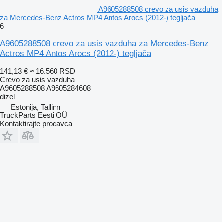
A9605288508 crevo za usis vazduha
za Mercedes-Benz Actros MP4 Antos Arocs (2012-) tegljača
6
A9605288508 crevo za usis vazduha za Mercedes-Benz
Actros MP4 Antos Arocs (2012-) tegljača
141,13 €
≈ 16.560 RSD
Crevo za usis vazduha
A9605288508 A9605284608
dizel
Estonija, Tallinn
TruckParts Eesti OÜ
Kontaktirajte prodavca