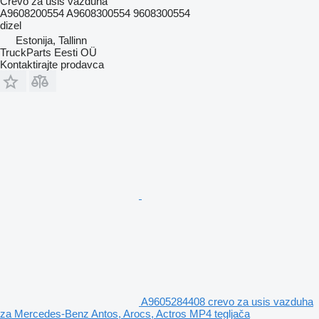
Crevo za usis vazduha
A9608200554 A9608300554 9608300554
dizel
Estonija, Tallinn
TruckParts Eesti OÜ
Kontaktirajte prodavca
A9605284408 crevo za usis vazduha
za Mercedes-Benz Antos, Arocs, Actros MP4 tegljača