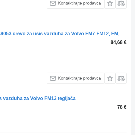
Kontaktirajte prodavca
Volvo FM9 (01.01-12.05) 20456478 8149053 crevo za usis vazduha za Volvo FM7-FM12, FM, FMX (1998-2014) tegljača
84,68 €
Kontaktirajte prodavca
is vazduha za Volvo FM13 tegljača
78 €