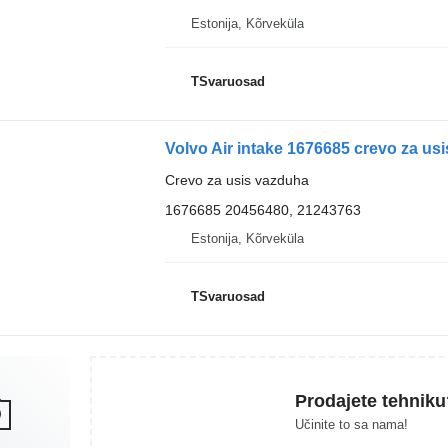
Estonija, Kõrveküla
TSvaruosad
Volvo Air intake 1676685 crevo za us
Crevo za usis vazduha
1676685 20456480, 21243763
Estonija, Kõrveküla
TSvaruosad
Prodajete tehniku
Učinite to sa nama!