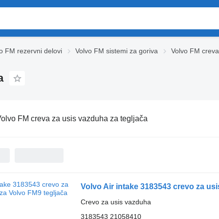
o FM rezervni delovi
Volvo FM sistemi za goriva
Volvo FM creva
a
olvo FM creva za usis vazduha za tegljača
Volvo Air intake 3183543 crevo za us
Crevo za usis vazduha
3183543 21058410