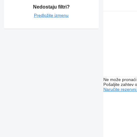
Nedostaju filtri?
Predložite izmenu
Ne može pronaći 
Pošaljite zahtev
Naručite rezervni