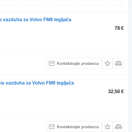
is vazduha za Volvo FM9 tegljača
78 €
Kontaktirajte prodavca
sis vazduha za Volvo FM9 tegljača
32,50 €
Kontaktirajte prodavca