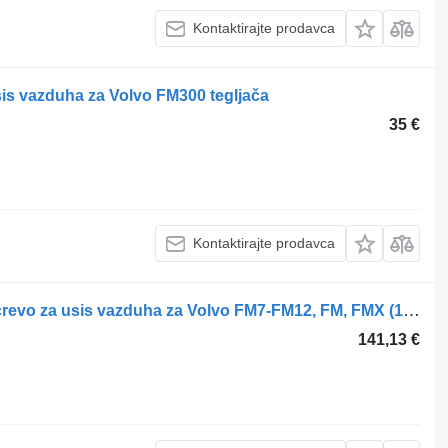
Kontaktirajte prodavca
sis vazduha za Volvo FM300 tegljača
35 €
Kontaktirajte prodavca
Volvo FM (01.05-) 21288835 8149814 crevo za usis vazduha za Volvo FM7-FM12, FM, FMX (1998-2014) tegljača
141,13 €