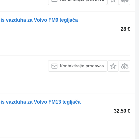
sis vazduha za Volvo FM9 tegljača
28 €
Kontaktirajte prodavca
sis vazduha za Volvo FM13 tegljača
32,50 €