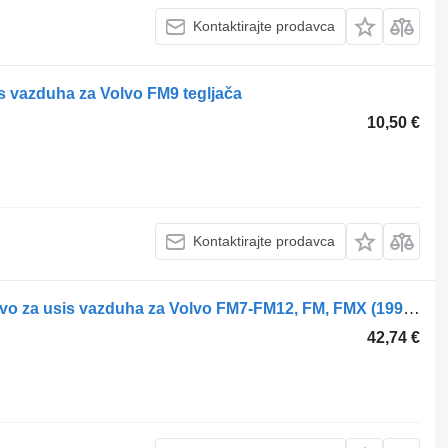
Kontaktirajte prodavca
is vazduha za Volvo FM9 tegljača
10,50 €
Kontaktirajte prodavca
Volvo FM12 (01.98-12.05) 1676682 crevo za usis vazduha za Volvo FM7-FM12, FM, FMX (1998-2014) tegljača
42,74 €