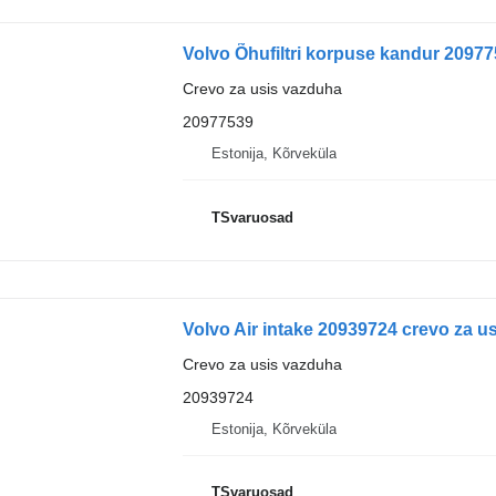
Volvo Õhufiltri korpuse kandur 20977
Crevo za usis vazduha
20977539
Estonija, Kõrveküla
TSvaruosad
Volvo Air intake 20939724 crevo za u
Crevo za usis vazduha
20939724
Estonija, Kõrveküla
TSvaruosad