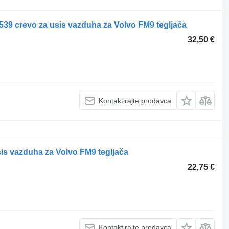
539 crevo za usis vazduha za Volvo FM9 tegljača
32,50 €
Kontaktirajte prodavca
sis vazduha za Volvo FM9 tegljača
22,75 €
Kontaktirajte prodavca