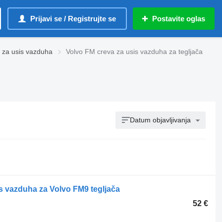
Prijavi se / Registrujte se
Postavite oglas
 za usis vazduha
Volvo FM creva za usis vazduha za tegljača
Datum objavljivanja
is vazduha za Volvo FM9 tegljača
52 €