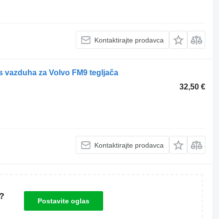
Kontaktirajte prodavca
is vazduha za Volvo FM9 tegljača
32,50 €
Kontaktirajte prodavca
?
Postavite oglas