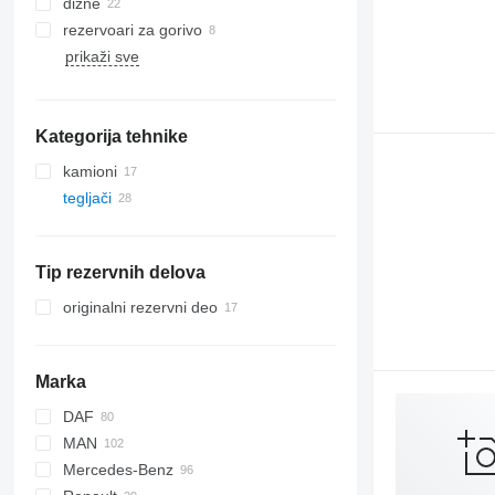
dizne
rezervoari za gorivo
prikaži sve
Kategorija tehnike
kamioni
tegljači
Tip rezervnih delova
originalni rezervni deo
Marka
DAF
MAN
CF
F-MAX
EuroCargo
Mercedes-Benz
LF
S-Way
LE