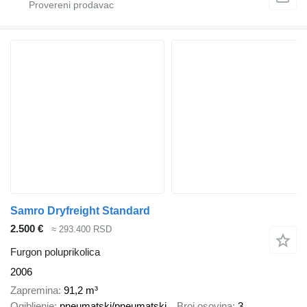
Samro Dryfreight Standard
2.500 €
≈ 293.400 RSD
Furgon poluprikolica
2006
Zapremina
91,2 m³
Ogibljenje
pneumatski/pneumatski
Broj osovina
3