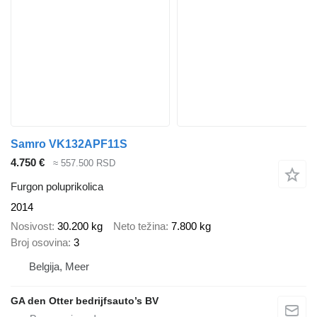
Samro VK132APF11S
4.750 €
≈ 557.500 RSD
Furgon poluprikolica
2014
Nosivost
30.200 kg
Neto težina
7.800 kg
Broj osovina
3
Belgija, Meer
GA den Otter bedrijfsauto’s BV