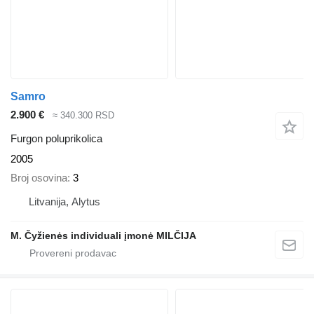
Samro
2.900 €
≈ 340.300 RSD
Furgon poluprikolica
2005
Broj osovina
3
Litvanija, Alytus
M. Čyžienės individuali įmonė MILČIJA