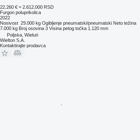
22.260 €
≈ 2.612.000 RSD
Furgon poluprikolica
2022
Nosivost
29.000 kg
Ogibljenje
pneumatski/pneumatski
Neto težina
7.000 kg
Broj osovina
3
Visina petog točka
1.120 mm
Poljska, Wieluń
Wielton S.A.
Kontaktirajte prodavca