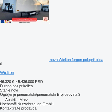
nova Wielton furgon poluprikolica
6
Wielton
46.320 €
≈ 5.436.000 RSD
Furgon poluprikolica
Stanje
novi
Ogibljenje
pneumatski/pneumatski
Broj osovina
3
Austrija, Marz
Hochstaffl Nutzfahrzeuge GmbH
Kontaktirajte prodavca