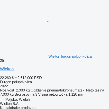
Wielton furgon poluprikolica
25
Wielton
22.260 €
≈ 2.612.000 RSD
Furgon poluprikolica
2022
Nosivost
2.900 kg
Ogibljenje
pneumatski/pneumatski
Neto težina
7.000 kg
Broj osovina
3
Visina petog točka
1.120 mm
Poljska, Wieluń
Wielton S.A.
Kontaktirajte prodavca