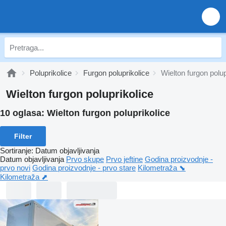
Poluprikolice
Furgon poluprikolice
Wielton furgon polup
Wielton furgon poluprikolice
10 oglasa:
Wielton furgon poluprikolice
Filter
Sortiranje
:
Datum objavljivanja
Datum objavljivanja
Prvo skupe
Prvo jeftine
Godina proizvodnje -
prvo novi
Godina proizvodnje - prvo stare
Kilometraža ⬊
Kilometraža ⬈