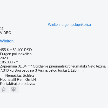
Wielton furgon poluprikolica
11
VIDEO
Wielton
455 €
≈ 53.400 RSD
Furgon poluprikolica
2023
185.000 km
Zapremina
91,94 m³
Ogibljenje
pneumatski/pneumatski
Neto težina
7.340 kg
Broj osovina
3
Visina petog točka
1.120 mm
Nemačka, Schleiz
Hochstaffl Rent GmbH
Kontaktirajte prodavca