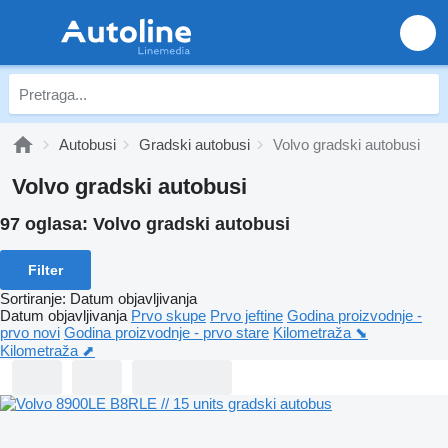
Autobusi
Gradski autobusi
Volvo gradski autobusi
Volvo gradski autobusi
97 oglasa:
Volvo gradski autobusi
Filter
Sortiranje
:
Datum objavljivanja
Datum objavljivanja
Prvo skupe
Prvo jeftine
Godina proizvodnje -
prvo novi
Godina proizvodnje - prvo stare
Kilometraža ⬊
Kilometraža ⬈