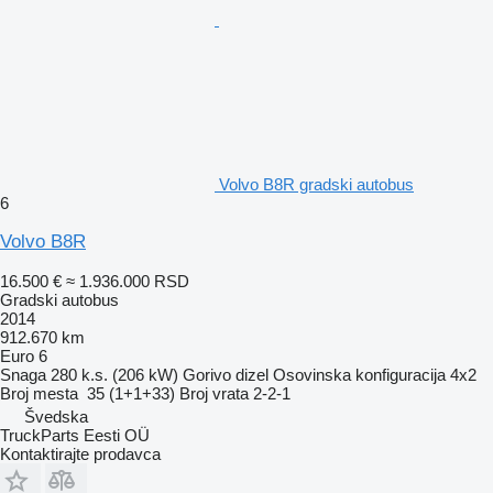
Volvo B8R gradski autobus
6
Volvo B8R
16.500 €
≈ 1.936.000 RSD
Gradski autobus
2014
912.670 km
Euro 6
Snaga
280 k.s. (206 kW)
Gorivo
dizel
Osovinska konfiguracija
4x2
Broj mesta
35 (1+1+33)
Broj vrata
2-2-1
Švedska
TruckParts Eesti OÜ
Kontaktirajte prodavca