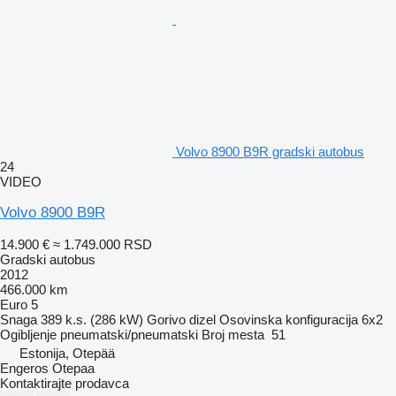
Volvo 8900 B9R gradski autobus
24
VIDEO
Volvo 8900 B9R
14.900 €
≈ 1.749.000 RSD
Gradski autobus
2012
466.000 km
Euro 5
Snaga
389 k.s. (286 kW)
Gorivo
dizel
Osovinska konfiguracija
6x2
Ogibljenje
pneumatski/pneumatski
Broj mesta
51
Estonija, Otepää
Engeros Otepaa
Kontaktirajte prodavca