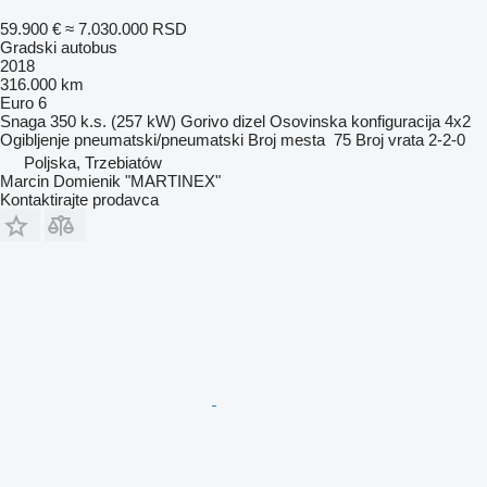
59.900 €
≈ 7.030.000 RSD
Gradski autobus
2018
316.000 km
Euro 6
Snaga
350 k.s. (257 kW)
Gorivo
dizel
Osovinska konfiguracija
4x2
Ogibljenje
pneumatski/pneumatski
Broj mesta
75
Broj vrata
2-2-0
Poljska, Trzebiatów
Marcin Domienik "MARTINEX"
Kontaktirajte prodavca