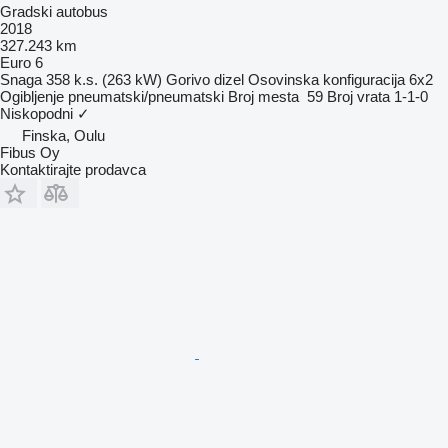
Gradski autobus
2018
327.243 km
Euro 6
Snaga
358 k.s. (263 kW)
Gorivo
dizel
Osovinska konfiguracija
6x2
Ogibljenje
pneumatski/pneumatski
Broj mesta
59
Broj vrata
1-1-0
Niskopodni
✓
Finska, Oulu
Fibus Oy
Kontaktirajte prodavca