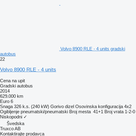
Volvo 8900 RLE - 4 units gradski
autobus
22
Volvo 8900 RLE - 4 units
Cena na upit
Gradski autobus
2014
629.000 km
Euro 6
Snaga
326 k.s. (240 kW)
Gorivo
dizel
Osovinska konfiguracija
4x2
Ogibljenje
pneumatski/pneumatski
Broj mesta
41+1
Broj vrata
1-2-0
Niskopodni
✓
Švedska
Truxco AB
Kontaktirajte prodavca