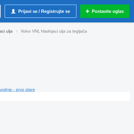
Prijavi se / Registrujte se
Postavite oglas
ci ulja
Volvo VNL hladnjaci ulja za tegljača
vodnje - prvo stare