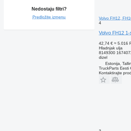
Nedostaju filtri?
Predložite izmenu
Volvo FH12, FH1
4
Volvo FH12 1-
42,74 €
≈ 5.016
Hladnjak ulja
8149300 16740
dizel
Estonija, Talli
TruckParts Eesti
Kontaktirajte pro
3