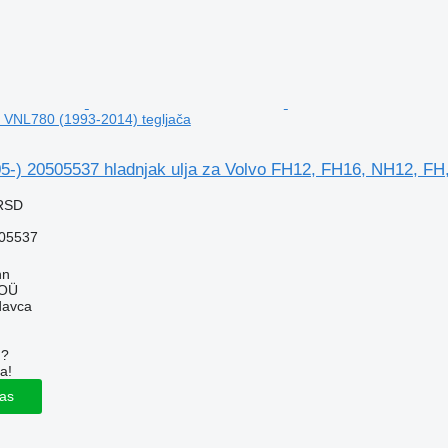
 VNL780 (1993-2014) tegljača
05-) 20505537 hladnjak ulja za Volvo FH12, FH16, NH12, FH
 RSD
05537
nn
 OÜ
davca
u?
a!
las