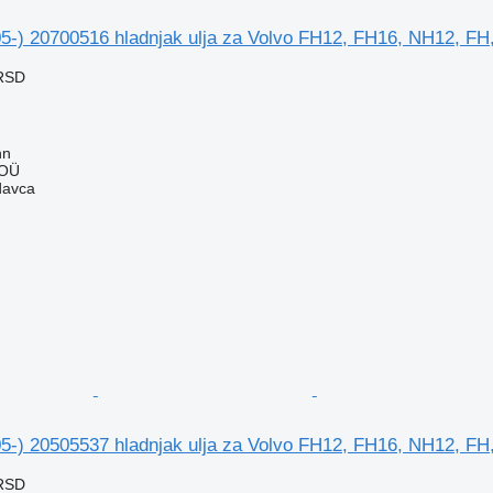
05-) 20700516 hladnjak ulja za Volvo FH12, FH16, NH12, FH
 RSD
nn
 OÜ
davca
05-) 20505537 hladnjak ulja za Volvo FH12, FH16, NH12, FH
 RSD