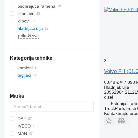
oscilirajuća ramena
klipnjače
klipovi
hladnjaci ulja
prikaži sve
Kategorija tehnike
3
kamioni
Volvo FH (01.
tegljači
60,48 €
≈ 7.098
Hladnjak ulja
20952964 21121
Marka
dizel
Estonija, Talli
TruckParts Eesti
Kontaktirajte pro
DAF
X-Series
IVECO
CF
MAN
LF
EuroCargo