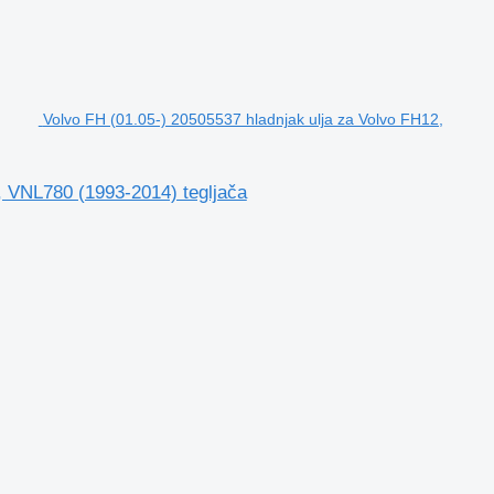
Volvo FH (01.05-) 20505537 hladnjak ulja za Volvo FH12,
, VNL780 (1993-2014) tegljača