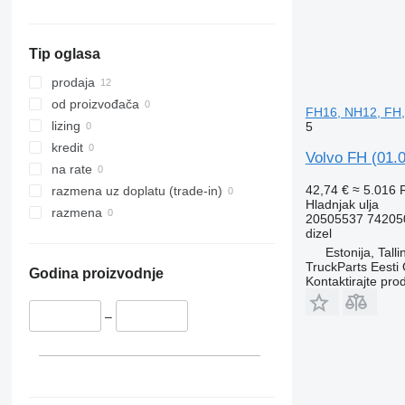
Tip oglasa
prodaja
od proizvođača
FH16, NH12, FH,
lizing
5
kredit
Volvo FH (01.
na rate
42,74 €
≈ 5.016
razmena uz doplatu (trade-in)
Hladnjak ulja
razmena
20505537 74205
dizel
Estonija, Talli
TruckParts Eesti
Godina proizvodnje
Kontaktirajte pro
–