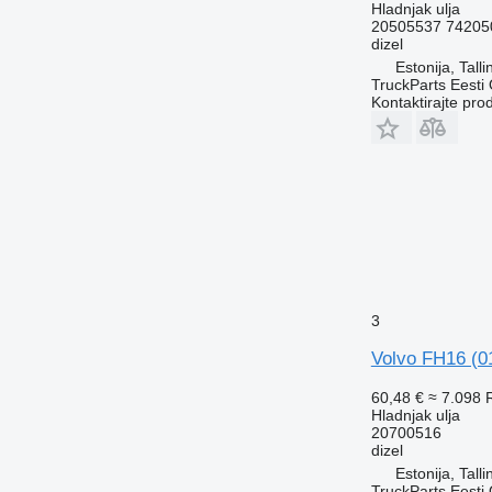
Hladnjak ulja
20505537 74205
dizel
Estonija, Talli
TruckParts Eesti
Kontaktirajte pro
3
Volvo FH16 (0
60,48 €
≈ 7.098
Hladnjak ulja
20700516
dizel
Estonija, Talli
TruckParts Eesti