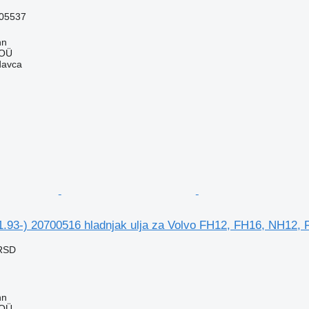
05537
nn
 OÜ
davca
1.93-) 20700516 hladnjak ulja za Volvo FH12, FH16, NH12, 
 RSD
nn
 OÜ