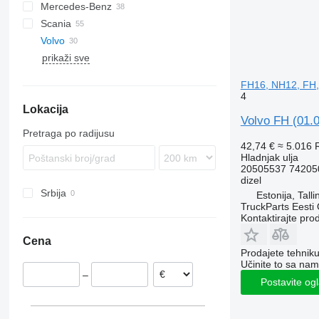
Mercedes-Benz
XF
S-Way
L2000
Scania
XG
Stralis
TGA
A-Class
Magnum
Volvo
Trakker
TGL
Actros
Premium
G-series
prikaži sve
TGM
Antos
P-series
FH
TGS
Arocs
R-series
FM
FH12
FH16, NH12, FH,
TGX
Atego
FMX
FH13
FM7
4
Lokacija
Axor
VNL
FH16
FM9
Volvo FH (01.
Citaro
FM12
Pretraga po radijusu
Econic
42,74 €
≈ 5.016
Hladnjak ulja
20505537 74205
dizel
Srbija
Estonija, Talli
TruckParts Eesti
Kontaktirajte pro
Cena
Prodajete tehnik
Učinite to sa nam
–
Postavite og