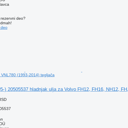
davca
rezervni dеo?
 odmah!
 dеo
 VNL780 (1993-2014) tegljača
05-) 20505537 hladnjak ulja za Volvo FH12, FH16, NH12, FH
 RSD
05537
nn
 OÜ