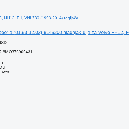
6, NH12, FH, VNL780 (1993-2014) tegljača
seeria (01.93-12.02) 8149300 hladnjak ulja za Volvo FH12,
 RSD
72 8MO376906431
nn
 OÜ
davca