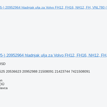
05-) 20952964 hladnjak ulja za Volvo FH12, FH16, NH12, FH
 RSD
525 20536623 20952988 21508091 21423744 7421508091
nn
 OÜ
davca