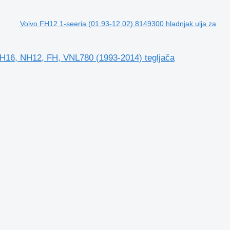
Volvo FH12 1-seeria (01.93-12.02) 8149300 hladnjak ulja za
 FH16, NH12, FH, VNL780 (1993-2014) tegljača