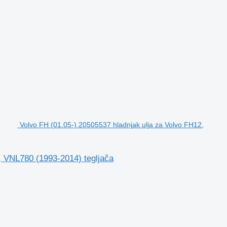
Volvo FH (01.05-) 20505537 hladnjak ulja za Volvo FH12,
, VNL780 (1993-2014) tegljača