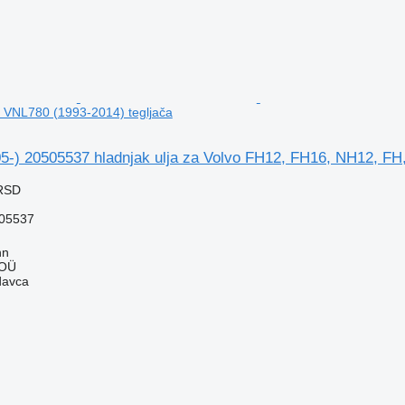
 VNL780 (1993-2014) tegljača
05-) 20505537 hladnjak ulja za Volvo FH12, FH16, NH12, FH
 RSD
05537
nn
 OÜ
davca