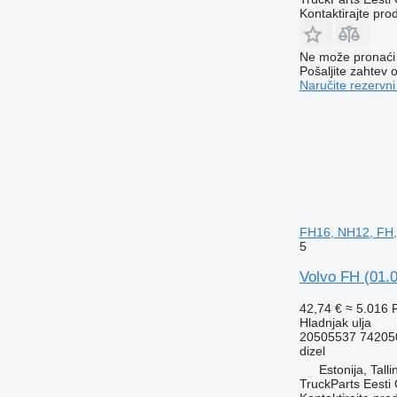
Kontaktirajte pro
Ne može pronaći 
Pošaljite zahtev
Naručite rezervni
FH16, NH12, FH,
5
Volvo FH (01.
42,74 €
≈ 5.016
Hladnjak ulja
20505537 74205
dizel
Estonija, Talli
TruckParts Eesti