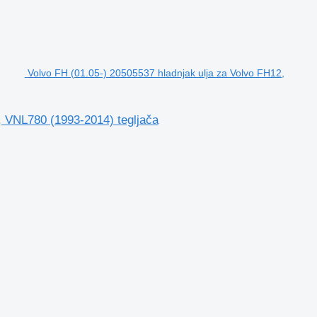
Volvo FH (01.05-) 20505537 hladnjak ulja za Volvo FH12,
, VNL780 (1993-2014) tegljača