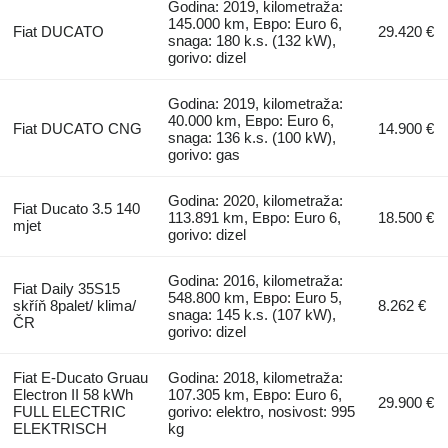
Godina: 2019, kilometraža:
145.000 km, Евро: Euro 6,
Fiat DUCATO
29.420 €
snaga: 180 k.s. (132 kW),
gorivo: dizel
Godina: 2019, kilometraža:
40.000 km, Евро: Euro 6,
Fiat DUCATO CNG
14.900 €
snaga: 136 k.s. (100 kW),
gorivo: gas
Godina: 2020, kilometraža:
Fiat Ducato 3.5 140
113.891 km, Евро: Euro 6,
18.500 €
mjet
gorivo: dizel
Godina: 2016, kilometraža:
Fiat Daily 35S15
548.800 km, Евро: Euro 5,
skříň 8palet/ klima/
8.262 €
snaga: 145 k.s. (107 kW),
ČR
gorivo: dizel
Fiat E-Ducato Gruau
Godina: 2018, kilometraža:
Electron II 58 kWh
107.305 km, Евро: Euro 6,
29.900 €
FULL ELECTRIC
gorivo: elektro, nosivost: 995
ELEKTRISCH
kg