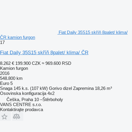
Fiat Daily 35S15 skříň 8palet/ klima/
ČR kamion furgon
17
Fiat Daily 35S15 skříň 8palet/ klima/ ČR
8.262 €
199.900 CZK
≈ 969.600 RSD
Kamion furgon
2016
548.800 km
Euro 5
Snaga
145 k.s. (107 kW)
Gorivo
dizel
Zapremina
18,26 m³
Osovinska konfiguracija
4x2
Češka, Praha 10 –Štěrboholy
VANS CENTRE s.r.o.
Kontaktirajte prodavca