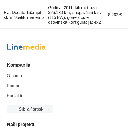
Godina: 2011, kilometraža:
Fiat Ducato 160mjet
326.180 km, snaga: 156 k.s.
8.262 €
skříň 9pal/klima/temp
(115 kW), gorivo: dizel,
osovinska konfiguracija: 4x2
Kompanija
O nama
Pomoć
Kontakti
Srbija / srpski
Naši projekti