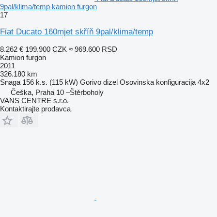
9pal/klima/temp kamion furgon
17
Fiat Ducato 160mjet skříň 9pal/klima/temp
8.262 €
199.900 CZK
≈ 969.600 RSD
Kamion furgon
2011
326.180 km
Snaga
156 k.s. (115 kW)
Gorivo
dizel
Osovinska konfiguracija
4x2
Češka, Praha 10 –Štěrboholy
VANS CENTRE s.r.o.
Kontaktirajte prodavca