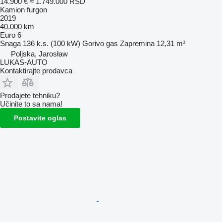
14.900 €
≈ 1.749.000 RSD
Kamion furgon
2019
40.000 km
Euro 6
Snaga
136 k.s. (100 kW)
Gorivo
gas
Zapremina
12,31 m³
Poljska, Jarosław
LUKAS-AUTO
Kontaktirajte prodavca
Prodajete tehniku?
Učinite to sa nama!
Postavite oglas