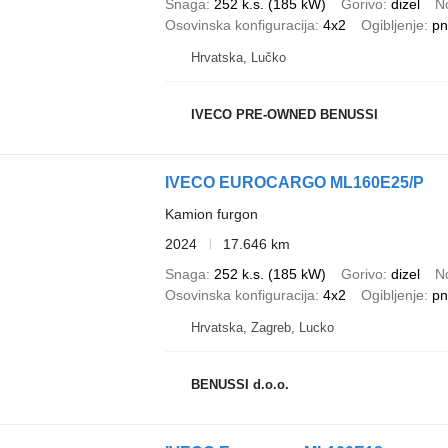
Snaga
252 k.s. (185 kW)
Gorivo
dizel
N
Osovinska konfiguracija
4x2
Ogibljenje
pn
Hrvatska, Lučko
IVECO PRE-OWNED BENUSSI
IVECO EUROCARGO ML160E25/P
Kamion furgon
2024
17.646 km
Snaga
252 k.s. (185 kW)
Gorivo
dizel
N
Osovinska konfiguracija
4x2
Ogibljenje
pn
Hrvatska, Zagreb, Lucko
BENUSSI d.o.o.