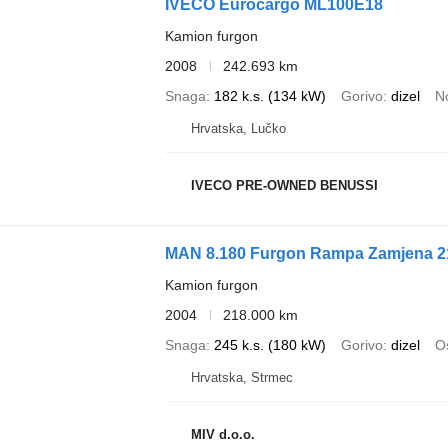
IVECO Eurocargo ML100E18
Kamion furgon
2008
242.693 km
Snaga
182 k.s. (134 kW)
Gorivo
dizel
N
Hrvatska, Lučko
IVECO PRE-OWNED BENUSSI
MAN 8.180 Furgon Rampa Zamjena 21
Kamion furgon
2004
218.000 km
Snaga
245 k.s. (180 kW)
Gorivo
dizel
Os
Hrvatska, Strmec
MIV d.o.o.