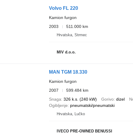
Volvo FL 220
Kamion furgon
2003
511.000 km
Hrvatska, Strmec
MIV d.o.o.
MAN TGM 18.330
Kamion furgon
2007
599.484 km
Snaga
326 k.s. (240 kW)
Gorivo
dizel
N
Ogibljenje
pneumatski/pneumatski
Hrvatska, Lučko
IVECO PRE-OWNED BENUSSI