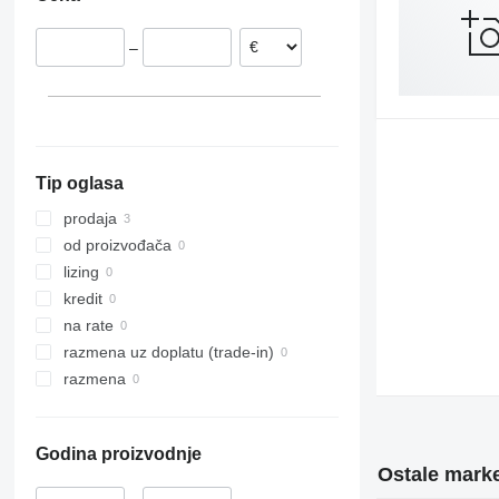
Poljska
Španija
–
Mađarska
Litvanija
Rumunija
Hrvatska
prikaži sve
Zagreb
Tip oglasa
prodaja
od proizvođača
lizing
kredit
na rate
razmena uz doplatu (trade-in)
razmena
Godina proizvodnje
Ostale marke