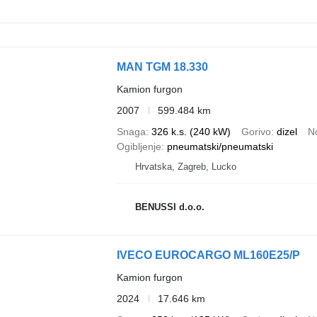
MAN TGM 18.330
Kamion furgon
2007
599.484 km
Snaga
326 k.s. (240 kW)
Gorivo
dizel
N
Ogibljenje
pneumatski/pneumatski
Hrvatska, Zagreb, Lucko
BENUSSI d.o.o.
IVECO EUROCARGO ML160E25/P
Kamion furgon
2024
17.646 km