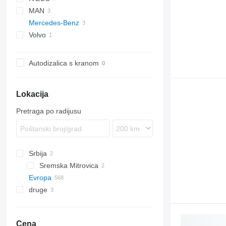
MAN
Daily
Mercedes-Benz
EuroCargo
TGM
Volvo
Atego
FL
Atego 815
Autodizalica s kranom
Lokacija
Pretraga po radijusu
Srbija
Sremska Mitrovica
Evropa
druge
Nemačka
Holandija
Argentina
Belgija
Čile
Cena