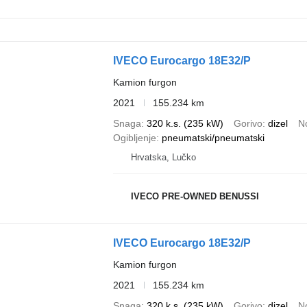
IVECO Eurocargo 18E32/P
Kamion furgon
2021
155.234 km
Snaga
320 k.s. (235 kW)
Gorivo
dizel
N
Ogibljenje
pneumatski/pneumatski
Hrvatska, Lučko
IVECO PRE-OWNED BENUSSI
IVECO Eurocargo 18E32/P
Kamion furgon
2021
155.234 km
Snaga
320 k.s. (235 kW)
Gorivo
dizel
N