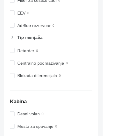
Filter za čestice čađi
EEV
AdBlue rezervoar
Tip menjača
Retarder
Centralno podmazivanje
Blokada diferencijala
Kabina
Desni volan
Mesto za spavanje