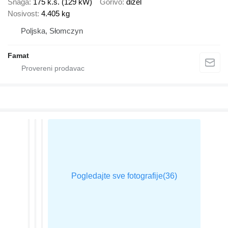
Snaga
175 k.s. (129 kW)
Gorivo
dizel
Nosivost
4.405 kg
Poljska, Słomczyn
Famat