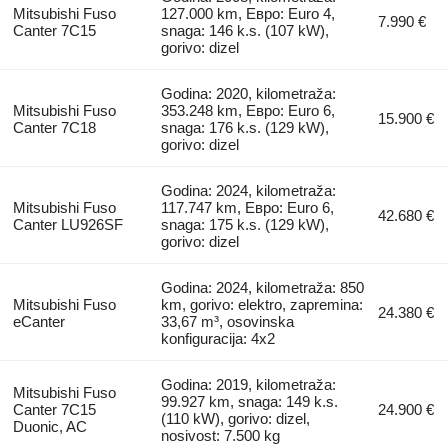
Mitsubishi Fuso
127.000 km, Евро: Euro 4,
7.990 €
Canter 7C15
snaga: 146 k.s. (107 kW),
gorivo: dizel
Godina: 2020, kilometraža:
Mitsubishi Fuso
353.248 km, Евро: Euro 6,
15.900 €
Canter 7C18
snaga: 176 k.s. (129 kW),
gorivo: dizel
Godina: 2024, kilometraža:
Mitsubishi Fuso
117.747 km, Евро: Euro 6,
42.680 €
Canter LU926SF
snaga: 175 k.s. (129 kW),
gorivo: dizel
Godina: 2024, kilometraža: 850
Mitsubishi Fuso
km, gorivo: elektro, zapremina:
24.380 €
eCanter
33,67 m³, osovinska
konfiguracija: 4x2
Godina: 2019, kilometraža:
Mitsubishi Fuso
99.927 km, snaga: 149 k.s.
Canter 7C15
24.900 €
(110 kW), gorivo: dizel,
Duonic, AC
nosivost: 7.500 kg