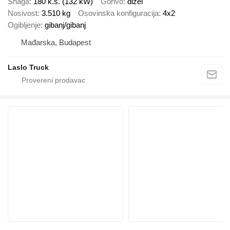
Snaga
180 k.s. (132 kW)
Gorivo
dizel
Nosivost
3.510 kg
Osovinska konfiguracija
4x2
Ogibljenje
gibanj/gibanj
Mađarska, Budapest
Laslo Truck