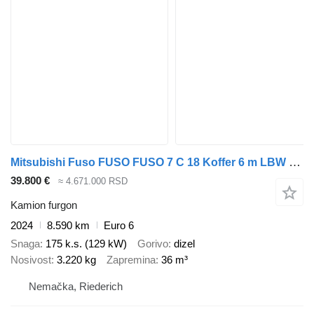
Mitsubishi Fuso FUSO FUSO 7 C 18 Koffer 6 m LBW 1 T*KLIMA*Automatik
39.800 €
≈ 4.671.000 RSD
Kamion furgon
2024
8.590 km
Euro 6
Snaga
175 k.s. (129 kW)
Gorivo
dizel
Nosivost
3.220 kg
Zapremina
36 m³
Nemačka, Riederich