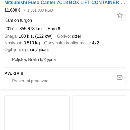
Mitsubishi Fuso Canter 7C18 BOX LIFT CONTAINER 1.HAND
11.600 €
≈ 1.361.000 RSD
Kamion furgon
2017
355.978 km
Euro 6
Snaga
180 k.s. (132 kW)
Gorivo
dizel
Nosivost
3.510 kg
Osovinska konfiguracija
4x2
Ogibljenje
gibanj/gibanj
Poljska, Bralin k/Kępna
P.W. GRIB