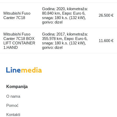
Godina: 2020, kilometraža:
Mitsubishi Fuso
80.840 km, Евро: Euro 6,
26.500 €
Canter 7C18
snaga: 180 k.s. (132 kW),
gorivo: dizel
Mitsubishi Fuso
Godina: 2017, kilometraža:
Canter 7C18 BOX
355.978 km, Евро: Euro 6,
11.600 €
LIFT CONTAINER
snaga: 180 k.s. (132 kW),
1.HAND
gorivo: dizel
Kompanija
O nama
Pomoć
Kontakti