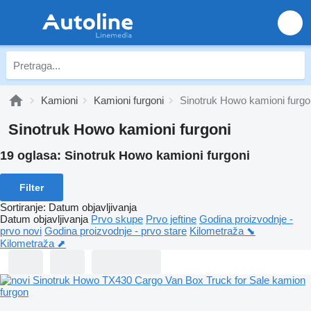
Kamioni
Kamioni furgoni
Sinotruk Howo kamioni furgo
Sinotruk Howo kamioni furgoni
19 oglasa:
Sinotruk Howo kamioni furgoni
Filter
Sortiranje
:
Datum objavljivanja
Datum objavljivanja
Prvo skupe
Prvo jeftine
Godina proizvodnje -
prvo novi
Godina proizvodnje - prvo stare
Kilometraža ⬊
Kilometraža ⬈