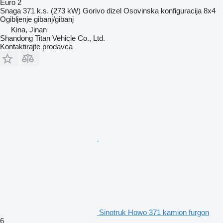
Euro 2
Snaga
371 k.s. (273 kW)
Gorivo
dizel
Osovinska konfiguracija
8x4
Ogibljenje
gibanj/gibanj
Kina, Jinan
Shandong Titan Vehicle Co., Ltd.
Kontaktirajte prodavca
Sinotruk Howo 371 kamion furgon
6