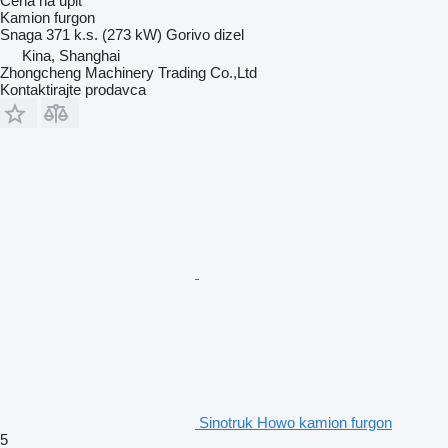
Cena na upit
Kamion furgon
Snaga
371 k.s. (273 kW)
Gorivo
dizel
Kina, Shanghai
Zhongcheng Machinery Trading Co.,Ltd
Kontaktirajte prodavca
Sinotruk Howo kamion furgon
5