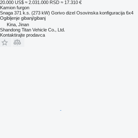
20.000 US$
≈ 2.031.000 RSD
≈ 17.310 €
Kamion furgon
Snaga
371 k.s. (273 kW)
Gorivo
dizel
Osovinska konfiguracija
6x4
Ogibljenje
gibanj/gibanj
Kina, Jinan
Shandong Titan Vehicle Co., Ltd.
Kontaktirajte prodavca