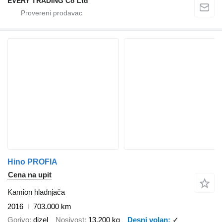
EVERY TRADING Co Ltd
Hino PROFIA
Cena na upit
Kamion hladnjača
2016
703.000 km
Gorivo
dizel
Nosivost
13.200 kg
Desni volan
✓