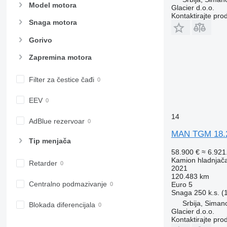
Model motora
Glacier d.o.o.
Kontaktirajte pro
Snaga motora
Gorivo
Zapremina motora
Filter za čestice čađi
EEV
14
AdBlue rezervoar
MAN TGM 18.
Tip menjača
58.900 €
≈ 6.92
Kamion hladnjač
Retarder
2021
120.483 km
Centralno podmazivanje
Euro 5
Snaga
250 k.s. 
Srbija, Siman
Blokada diferencijala
Glacier d.o.o.
Kontaktirajte pro