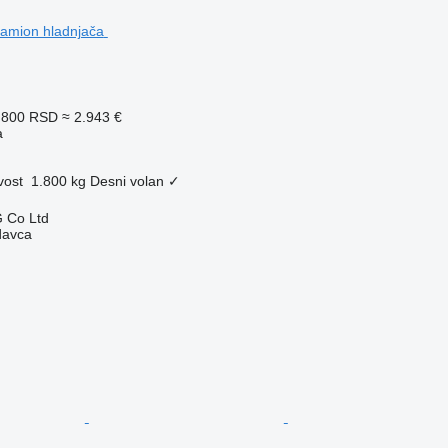
.800 RSD
≈ 2.943 €
a
vost
1.800 kg
Desni volan
✓
 Co Ltd
davca