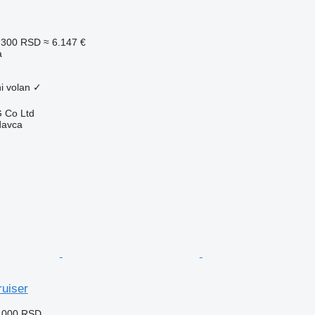
.300 RSD
≈ 6.147 €
a
i volan
✓
 Co Ltd
davca
ruiser
5.000 RSD