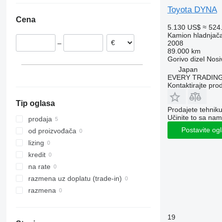
Toyota DYNA
Cena
5.130 US$
≈ 524
Kamion hladnjač
2008
–
89.000 km
Gorivo
dizel
Nosi
Japan
EVERY TRADING
Kontaktirajte pro
Tip oglasa
Prodajete tehnik
Učinite to sa nam
prodaja
Postavite og
od proizvođača
lizing
kredit
na rate
razmena uz doplatu (trade-in)
razmena
19