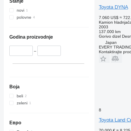
Stanje
Toyota DYNA
novi
polovne
7.060 US$
≈ 722
Kamion hladnjač
2003
137.000 km
Gorivo
dizel
Desn
Godina proizvodnje
Japan
EVERY TRADING
–
Kontaktirajte pro
Boja
beli
zeleni
8
Toyota Land C
Евро
70.000 €
≈ 8.22