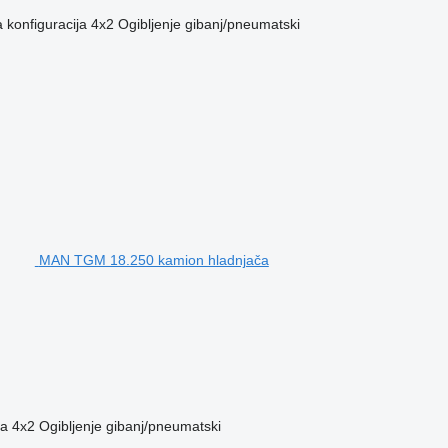
 konfiguracija
4x2
Ogibljenje
gibanj/pneumatski
MAN TGM 18.250 kamion hladnjača
ja
4x2
Ogibljenje
gibanj/pneumatski