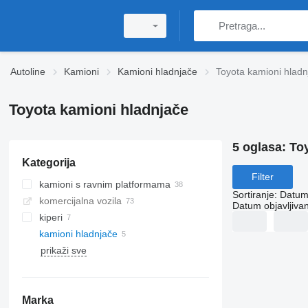
Autoline
Kamioni
Kamioni hladnjače
Toyota kamioni hladn
Toyota kamioni hladnjače
5 oglasa:
To
Kategorija
Filter
kamioni s ravnim platformama
Sortiranje
:
Datum 
komercijalna vozila
Datum objavljivan
kiperi
kamioni hladnjače
prikaži sve
Marka