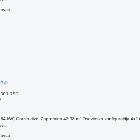
davca
250
1.000 RSD
a
(184 kW)
Gorivo
dizel
Zapremina
43,38 m³
Osovinska konfiguracija
4x2
ovci
davca