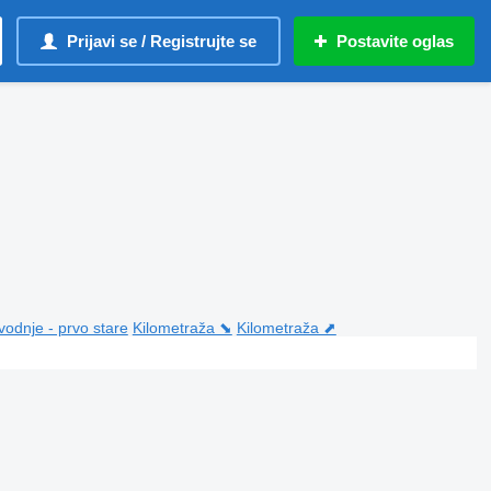
Prijavi se / Registrujte se
Postavite oglas
vodnje - prvo stare
Kilometraža ⬊
Kilometraža ⬈