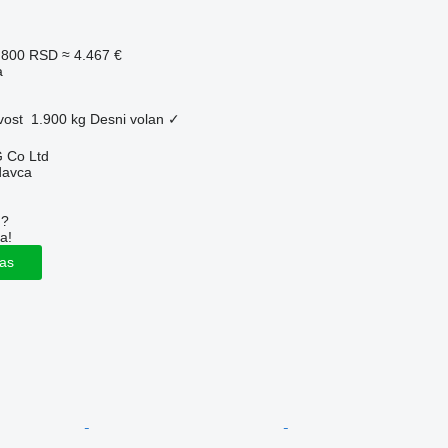
.800 RSD
≈ 4.467 €
a
vost
1.900 kg
Desni volan
✓
 Co Ltd
davca
u?
a!
las