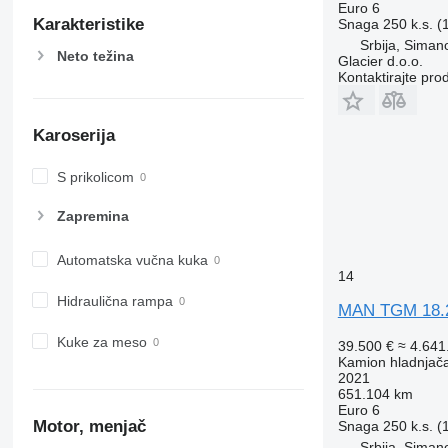
Euro 6
Karakteristike
Snaga
250 k.s. 
Srbija, Siman
Neto težina
Glacier d.o.o.
Kontaktirajte pro
Karoserija
S prikolicom
Zapremina
Automatska vučna kuka
14
Hidraulična rampa
MAN TGM 18.
Kuke za meso
39.500 €
≈ 4.64
Kamion hladnjač
2021
651.104 km
Euro 6
Motor, menjač
Snaga
250 k.s. 
Srbija, Siman