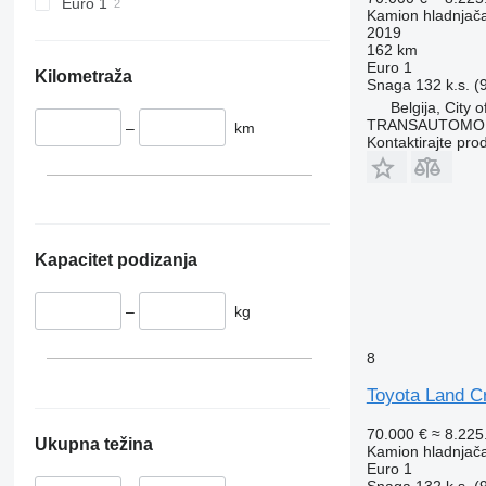
Euro 1
Kamion hladnjač
2019
162 km
Euro 1
Kilometraža
Snaga
132 k.s. (
Belgija, City 
TRANSAUTOMO
–
km
Kontaktirajte pro
Kapacitet podizanja
–
kg
8
Toyota Land C
70.000 €
≈ 8.22
Ukupna težina
Kamion hladnjač
Euro 1
Snaga
132 k.s. (