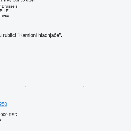
of Brussels
BILE
davca
 rublici "Kamioni hladnjače".
250
1.000 RSD
a