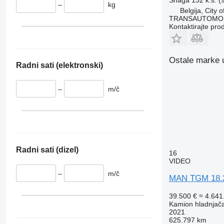
–
kg
Belgija, City 
TRANSAUTOMO
Kontaktirajte pro
Ostale marke u
Radni sati (elektronski)
–
m/č
Radni sati (dizel)
16
VIDEO
–
m/č
MAN TGM 18.
39.500 €
≈ 4.64
Kamion hladnjač
2021
625.797 km