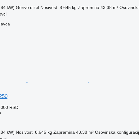
(184 kW)
Gorivo
dizel
Nosivost
8.645 kg
Zapremina
43,38 m³
Osovinska
ovci
davca
250
1.000 RSD
a
(184 kW)
Nosivost
8.645 kg
Zapremina
43,38 m³
Osovinska konfiguraci
ovci