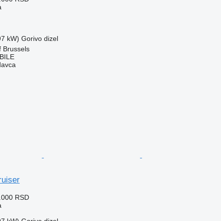
a
97 kW)
Gorivo
dizel
of Brussels
BILE
davca
ruiser
5.000 RSD
a
97 kW)
Gorivo
dizel