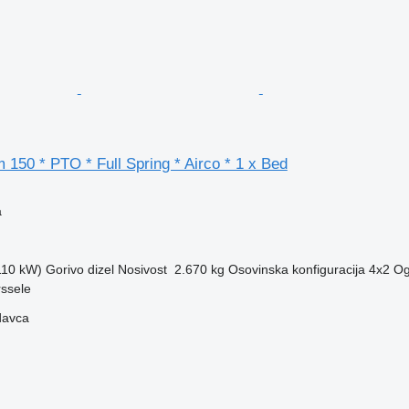
 150 * PTO * Full Spring * Airco * 1 x Bed
a
(110 kW)
Gorivo
dizel
Nosivost
2.670 kg
Osovinska konfiguracija
4x2
Og
rssele
davca