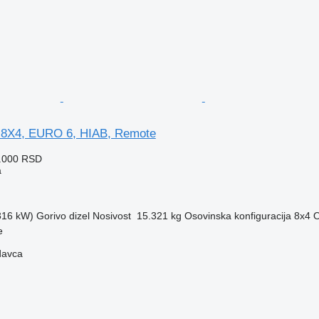
 8X4, EURO 6, HIAB, Remote
2.000 RSD
a
(316 kW)
Gorivo
dizel
Nosivost
15.321 kg
Osovinska konfiguracija
8x4
O
e
davca