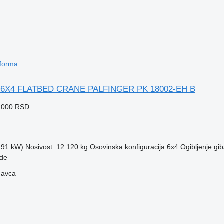
tforma
0 6X4 FLATBED CRANE PALFINGER PK 18002-EH B
4.000 RSD
a
(191 kW)
Nosivost
12.120 kg
Osovinska konfiguracija
6x4
Ogibljenje
gib
ade
davca