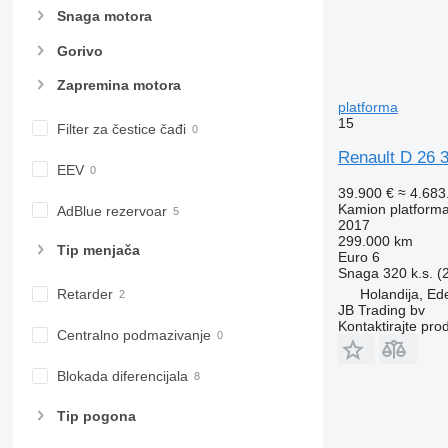
Snaga motora
Gorivo
Zapremina motora
platforma
15
Filter za čestice čađi
Renault D 26 
EEV
39.900 €
≈ 4.68
Kamion platform
AdBlue rezervoar
2017
299.000 km
Tip menjača
Euro 6
Snaga
320 k.s. 
Holandija, Ed
Retarder
JB Trading bv
Kontaktirajte pro
Centralno podmazivanje
Blokada diferencijala
Tip pogona