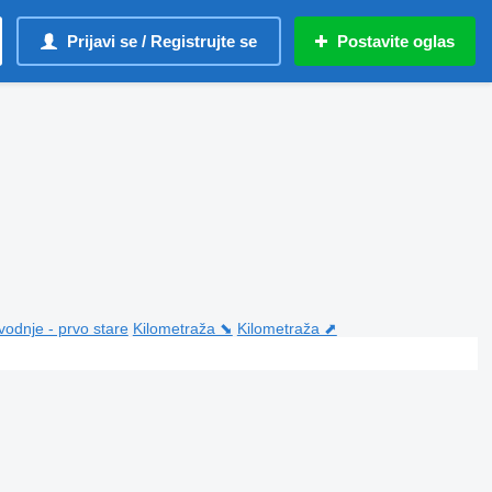
Prijavi se / Registrujte se
Postavite oglas
vodnje - prvo stare
Kilometraža ⬊
Kilometraža ⬈