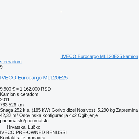
IVECO Eurocargo ML120E25 kamion
s ceradom
9
IVECO Eurocargo ML120E25
9.900 €
≈ 1.162.000 RSD
Kamion s ceradom
2011
763.526 km
Snaga
252 k.s. (185 kW)
Gorivo
dizel
Nosivost
5.290 kg
Zapremina
42,32 m³
Osovinska konfiguracija
4x2
Ogibljenje
pneumatski/pneumatski
Hrvatska, Lučko
IVECO PRE-OWNED BENUSSI
Kontaktirajte prodavca