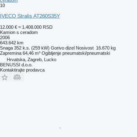
ceradom
10
IVECO Stralis AT260S35Y
12.000 €
≈ 1.408.000 RSD
Kamion s ceradom
2006
643.642 km
Snaga
352 k.s. (259 kW)
Gorivo
dizel
Nosivost
16.670 kg
Zapremina
64,46 m³
Ogibljenje
pneumatski/pneumatski
Hrvatska, Zagreb, Lucko
BENUSSI d.o.o.
Kontaktirajte prodavca