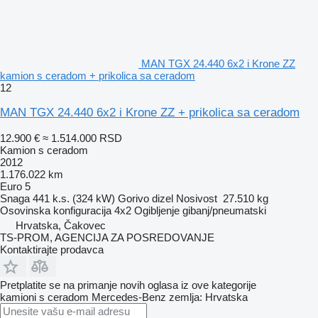
MAN TGX 24.440 6x2 i Krone ZZ
kamion s ceradom + prikolica sa ceradom
12
MAN TGX 24.440 6x2 i Krone ZZ + prikolica sa ceradom
12.900 €
≈ 1.514.000 RSD
Kamion s ceradom
2012
1.176.022 km
Euro 5
Snaga
441 k.s. (324 kW)
Gorivo
dizel
Nosivost
27.510 kg
Osovinska konfiguracija
4x2
Ogibljenje
gibanj/pneumatski
Hrvatska, Čakovec
TS-PROM, AGENCIJA ZA POSREDOVANJE
Kontaktirajte prodavca
Pretplatite se na primanje novih oglasa iz ove kategorije
kamioni s ceradom
Mercedes-Benz
zemlja: Hrvatska