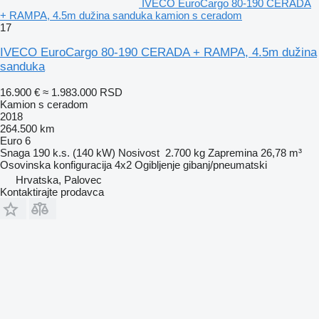
IVECO EuroCargo 80-190 CERADA
+ RAMPA, 4.5m dužina sanduka kamion s ceradom
17
IVECO EuroCargo 80-190 CERADA + RAMPA, 4.5m dužina
sanduka
16.900 €
≈ 1.983.000 RSD
Kamion s ceradom
2018
264.500 km
Euro 6
Snaga
190 k.s. (140 kW)
Nosivost
2.700 kg
Zapremina
26,78 m³
Osovinska konfiguracija
4x2
Ogibljenje
gibanj/pneumatski
Hrvatska, Palovec
Kontaktirajte prodavca