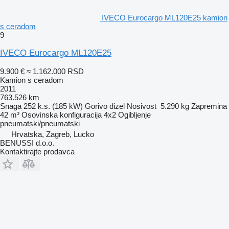
IVECO Eurocargo ML120E25 kamion
s ceradom
9
IVECO Eurocargo ML120E25
9.900 €
≈ 1.162.000 RSD
Kamion s ceradom
2011
763.526 km
Snaga
252 k.s. (185 kW)
Gorivo
dizel
Nosivost
5.290 kg
Zapremina
42 m³
Osovinska konfiguracija
4x2
Ogibljenje
pneumatski/pneumatski
Hrvatska, Zagreb, Lucko
BENUSSI d.o.o.
Kontaktirajte prodavca