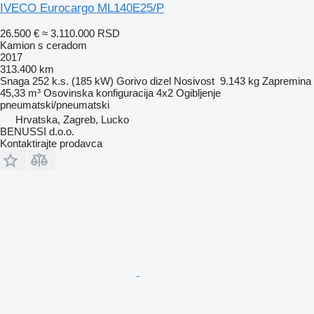
IVECO Eurocargo ML140E25/P
26.500 €
≈ 3.110.000 RSD
Kamion s ceradom
2017
313.400 km
Snaga
252 k.s. (185 kW)
Gorivo
dizel
Nosivost
9.143 kg
Zapremina
45,33 m³
Osovinska konfiguracija
4x2
Ogibljenje
pneumatski/pneumatski
Hrvatska, Zagreb, Lucko
BENUSSI d.o.o.
Kontaktirajte prodavca