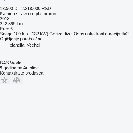
18.900 €
≈ 2.218.000 RSD
Kamion s ravnom platformom
2018
242.895 km
Euro 6
Snaga
180 k.s. (132 kW)
Gorivo
dizel
Osovinska konfiguracija
4x2
Ogibljenje
parabolično
Holandija, Veghel
BAS World
9
godina na Autoline
Kontaktirajte prodavca