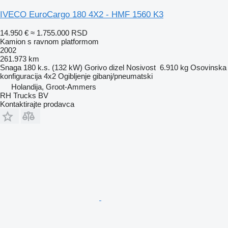
IVECO EuroCargo 180 4X2 - HMF 1560 K3
14.950 €
≈ 1.755.000 RSD
Kamion s ravnom platformom
2002
261.973 km
Snaga
180 k.s. (132 kW)
Gorivo
dizel
Nosivost
6.910 kg
Osovinska
konfiguracija
4x2
Ogibljenje
gibanj/pneumatski
Holandija, Groot-Ammers
RH Trucks BV
Kontaktirajte prodavca