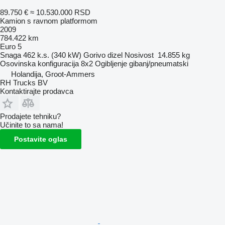
89.750 €
≈ 10.530.000 RSD
Kamion s ravnom platformom
2009
784.422 km
Euro 5
Snaga
462 k.s. (340 kW)
Gorivo
dizel
Nosivost
14.855 kg
Osovinska konfiguracija
8x2
Ogibljenje
gibanj/pneumatski
Holandija, Groot-Ammers
RH Trucks BV
Kontaktirajte prodavca
Prodajete tehniku?
Učinite to sa nama!
Postavite oglas