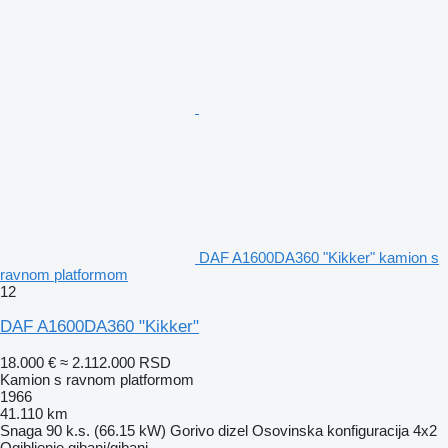
DAF A1600DA360 "Kikker" kamion s
ravnom platformom
12
DAF A1600DA360 "Kikker"
18.000 €
≈ 2.112.000 RSD
Kamion s ravnom platformom
1966
41.110 km
Snaga
90 k.s. (66.15 kW)
Gorivo
dizel
Osovinska konfiguracija
4x2
Ogibljenje
gibanj/gibanj