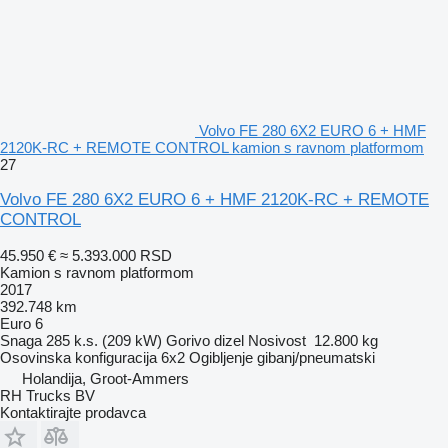
Volvo FE 280 6X2 EURO 6 + HMF
2120K-RC + REMOTE CONTROL kamion s ravnom platformom
27
Volvo FE 280 6X2 EURO 6 + HMF 2120K-RC + REMOTE
CONTROL
45.950 €
≈ 5.393.000 RSD
Kamion s ravnom platformom
2017
392.748 km
Euro 6
Snaga
285 k.s. (209 kW)
Gorivo
dizel
Nosivost
12.800 kg
Osovinska konfiguracija
6x2
Ogibljenje
gibanj/pneumatski
Holandija, Groot-Ammers
RH Trucks BV
Kontaktirajte prodavca