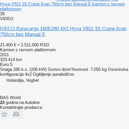
Hyva V911 3S Crane Kran 750cm box Manual E kamion s ravnom
platformom
39
VIDEO
IVECO Eurocargo 160E280 4X2 Hyva V911 3S Crane Kran
750cm box Manual E
21.400 €
≈ 2.511.000 RSD
Kamion s ravnom platformom
2011
329.414 km
Euro 5
Snaga
280 k.s. (206 kW)
Gorivo
dizel
Nosivost
7.055 kg
Osovinska
konfiguracija
4x2
Ogibljenje
parabolično
Holandija, Veghel
BAS World
22
godina na Autoline
Kontaktirajte prodavca