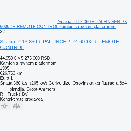
Scania P113-360 + PALFINGER PK
60002 + REMOTE CONTROL kamion s ravnom platformom
22
Scania P113-360 + PALFINGER PK 60002 + REMOTE
CONTROL
44.950 €
≈ 5.275.000 RSD
Kamion s ravnom platformom
1995
626.763 km
Euro 1
Snaga
360 k.s. (265 kW)
Gorivo
dizel
Osovinska konfiguracija
6x4
Holandija, Groot-Ammers
RH Trucks BV
Kontaktirajte prodavca