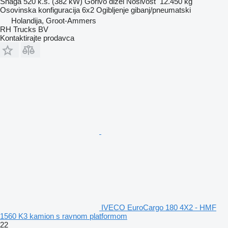
Snaga
520 k.s. (382 kW)
Gorivo
dizel
Nosivost
12.450 kg
Osovinska konfiguracija
6x2
Ogibljenje
gibanj/pneumatski
Holandija, Groot-Ammers
RH Trucks BV
Kontaktirajte prodavca
IVECO EuroCargo 180 4X2 - HMF
1560 K3 kamion s ravnom platformom
22