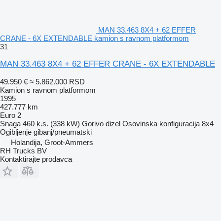
MAN 33.463 8X4 + 62 EFFER
CRANE - 6X EXTENDABLE kamion s ravnom platformom
31
MAN 33.463 8X4 + 62 EFFER CRANE - 6X EXTENDABLE
49.950 €
≈ 5.862.000 RSD
Kamion s ravnom platformom
1995
427.777 km
Euro 2
Snaga
460 k.s. (338 kW)
Gorivo
dizel
Osovinska konfiguracija
8x4
Ogibljenje
gibanj/pneumatski
Holandija, Groot-Ammers
RH Trucks BV
Kontaktirajte prodavca