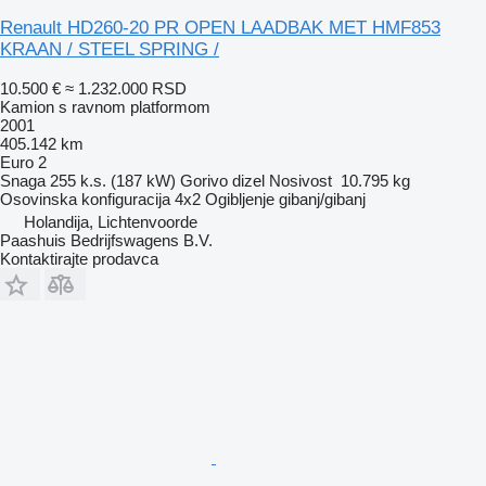
Renault HD260-20 PR OPEN LAADBAK MET HMF853
KRAAN / STEEL SPRING /
10.500 €
≈ 1.232.000 RSD
Kamion s ravnom platformom
2001
405.142 km
Euro 2
Snaga
255 k.s. (187 kW)
Gorivo
dizel
Nosivost
10.795 kg
Osovinska konfiguracija
4x2
Ogibljenje
gibanj/gibanj
Holandija, Lichtenvoorde
Paashuis Bedrijfswagens B.V.
Kontaktirajte prodavca