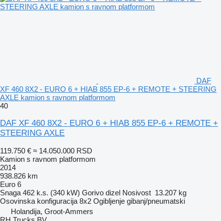
DAF
XF 460 8X2 - EURO 6 + HIAB 855 EP-6 + REMOTE + STEERING
AXLE kamion s ravnom platformom
40
DAF XF 460 8X2 - EURO 6 + HIAB 855 EP-6 + REMOTE +
STEERING AXLE
119.750 €
≈ 14.050.000 RSD
Kamion s ravnom platformom
2014
938.826 km
Euro 6
Snaga
462 k.s. (340 kW)
Gorivo
dizel
Nosivost
13.207 kg
Osovinska konfiguracija
8x2
Ogibljenje
gibanj/pneumatski
Holandija, Groot-Ammers
RH Trucks BV