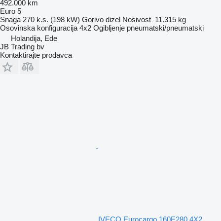
492.000 km
Euro 5
Snaga
270 k.s. (198 kW)
Gorivo
dizel
Nosivost
11.315 kg
Osovinska konfiguracija
4x2
Ogibljenje
pneumatski/pneumatski
Holandija, Ede
JB Trading bv
Kontaktirajte prodavca
IVECO Eurocargo 160E280 4X2