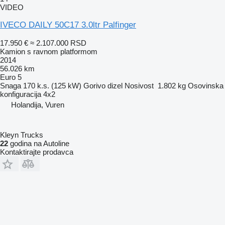
VIDEO
IVECO DAILY 50C17 3.0ltr Palfinger
17.950 €
≈ 2.107.000 RSD
Kamion s ravnom platformom
2014
56.026 km
Euro 5
Snaga
170 k.s. (125 kW)
Gorivo
dizel
Nosivost
1.802 kg
Osovinska
konfiguracija
4x2
Holandija, Vuren
Kleyn Trucks
22
godina na Autoline
Kontaktirajte prodavca