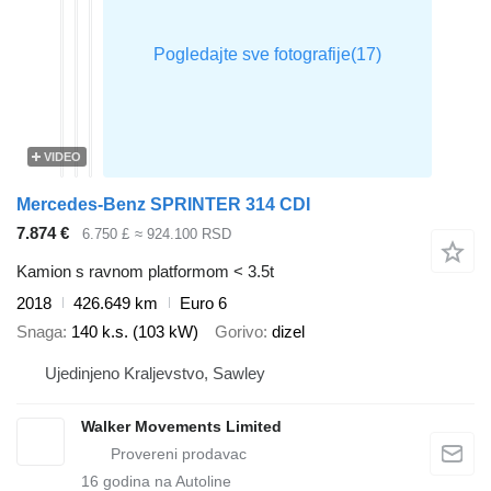
VIDEO
Mercedes-Benz SPRINTER 314 CDI
7.874 €
6.750 £
≈ 924.100 RSD
Kamion s ravnom platformom < 3.5t
2018
426.649 km
Euro 6
Snaga
140 k.s. (103 kW)
Gorivo
dizel
Ujedinjeno Kraljevstvo, Sawley
Walker Movements Limited
16
godina na Autoline