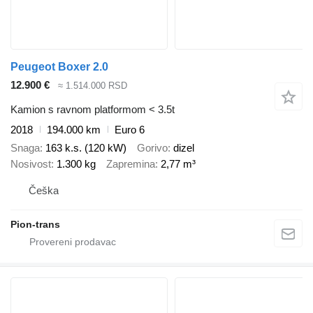
Peugeot Boxer 2.0
12.900 €
≈ 1.514.000 RSD
Kamion s ravnom platformom < 3.5t
2018
194.000 km
Euro 6
Snaga
163 k.s. (120 kW)
Gorivo
dizel
Nosivost
1.300 kg
Zapremina
2,77 m³
Češka
Pion-trans