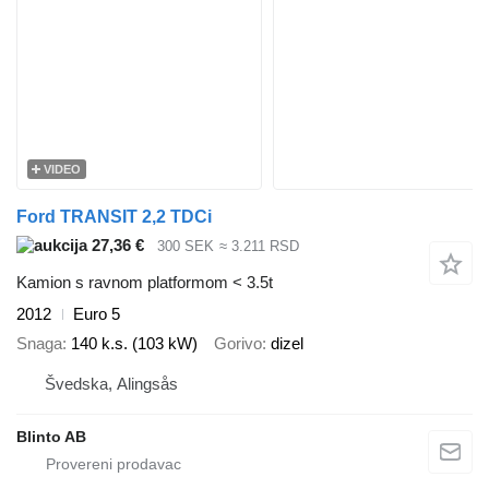
VIDEO
Ford TRANSIT 2,2 TDCi
27,36 €
300 SEK
≈ 3.211 RSD
Kamion s ravnom platformom < 3.5t
2012
Euro 5
Snaga
140 k.s. (103 kW)
Gorivo
dizel
Švedska, Alingsås
Blinto AB