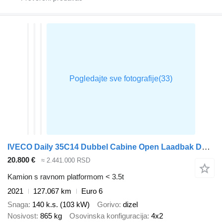
IVECO Daily 35C14 Dubbel Cabine Open Laadbak Dubbellucht 3,5t Trekhaak
20.800 €
≈ 2.441.000 RSD
Kamion s ravnom platformom < 3.5t
2021
127.067 km
Euro 6
Snaga
140 k.s. (103 kW)
Gorivo
dizel
Nosivost
865 kg
Osovinska konfiguracija
4x2