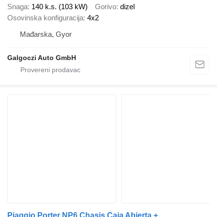
Snaga
140 k.s. (103 kW)
Gorivo
dizel
Osovinska konfiguracija
4x2
Mađarska, Gyor
Galgoczi Auto GmbH
Piaggio Porter NP6 Chasis Caja Abierta +