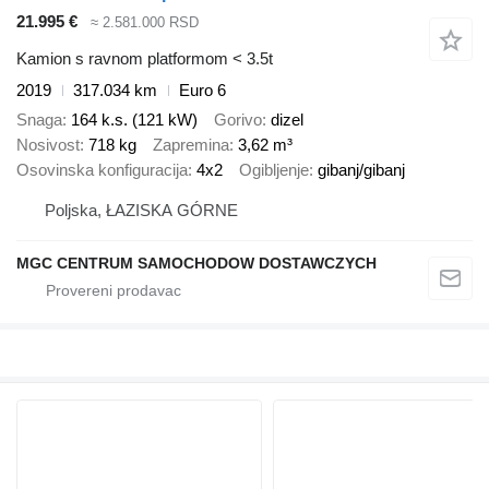
21.995 €
≈ 2.581.000 RSD
Kamion s ravnom platformom < 3.5t
2019
317.034 km
Euro 6
Snaga
164 k.s. (121 kW)
Gorivo
dizel
Nosivost
718 kg
Zapremina
3,62 m³
Osovinska konfiguracija
4x2
Ogibljenje
gibanj/gibanj
Poljska, ŁAZISKA GÓRNE
MGC CENTRUM SAMOCHODOW DOSTAWCZYCH