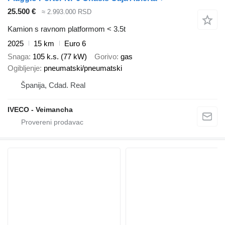
25.500 €
≈ 2.993.000 RSD
Kamion s ravnom platformom < 3.5t
2025
15 km
Euro 6
Snaga
105 k.s. (77 kW)
Gorivo
gas
Ogibljenje
pneumatski/pneumatski
Španija, Cdad. Real
IVECO - Veimancha