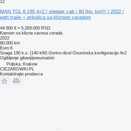
12
MAN TGL 8.190 4×2 / sleeper cab / 80 tho. km!!! / 2022 /
with traile + prikolica sa kliznom ceradom
44.900 €
≈ 5.269.000 RSD
Kamion sa klizna zavesa cerada
2022
80.000 km
Euro 6
Snaga
190 k.s. (140 kW)
Gorivo
dizel
Osovinska konfiguracija
4x2
Ogibljenje
gibanj/pneumatski
Poljska, Krakow
CIEZAROWKI.PL
Kontaktirajte prodavca