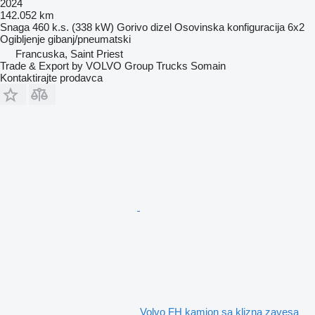
2024
142.052 km
Snaga
460 k.s. (338 kW)
Gorivo
dizel
Osovinska konfiguracija
6x2
Ogibljenje
gibanj/pneumatski
Francuska, Saint Priest
Trade & Export by VOLVO Group Trucks Somain
Kontaktirajte prodavca
Volvo FH kamion sa klizna zavesa