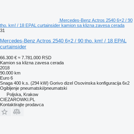
Mercedes-Benz Actros 2540 6×2 / 90
tho. km! / 18 EPAL curtainsider kamion sa klizna zavesa cerada
31
Mercedes-Benz Actros 2540 6×2 / 90 tho. km! / 18 EPAL
curtainsider
66.300 €
≈ 7.781.000 RSD
Kamion sa klizna zavesa cerada
2018
90.000 km
Euro 6
Snaga
400 k.s. (294 kW)
Gorivo
dizel
Osovinska konfiguracija
6x2
Ogibljenje
pneumatski/pneumatski
Poljska, Krakow
CIEZAROWKI.PL
Kontaktirajte prodavca