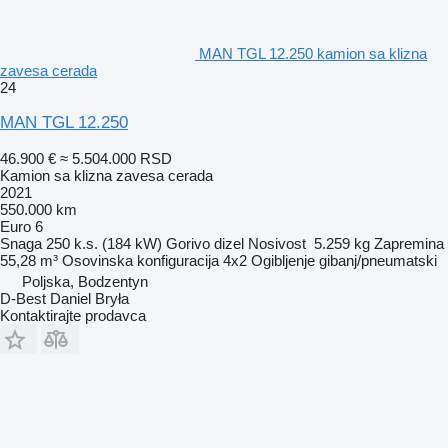
MAN TGL 12.250 kamion sa klizna
zavesa cerada
24
MAN TGL 12.250
46.900 €
≈ 5.504.000 RSD
Kamion sa klizna zavesa cerada
2021
550.000 km
Euro 6
Snaga
250 k.s. (184 kW)
Gorivo
dizel
Nosivost
5.259 kg
Zapremina
55,28 m³
Osovinska konfiguracija
4x2
Ogibljenje
gibanj/pneumatski
Poljska, Bodzentyn
D-Best Daniel Bryła
Kontaktirajte prodavca