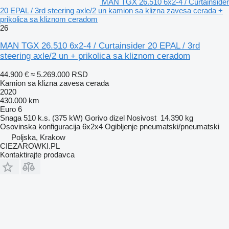
MAN TGX 26.510 6x2-4 / Curtainsider
20 EPAL / 3rd steering axle/2 un kamion sa klizna zavesa cerada +
prikolica sa kliznom ceradom
26
MAN TGX 26.510 6x2-4 / Curtainsider 20 EPAL / 3rd
steering axle/2 un + prikolica sa kliznom ceradom
44.900 €
≈ 5.269.000 RSD
Kamion sa klizna zavesa cerada
2020
430.000 km
Euro 6
Snaga
510 k.s. (375 kW)
Gorivo
dizel
Nosivost
14.390 kg
Osovinska konfiguracija
6x2x4
Ogibljenje
pneumatski/pneumatski
Poljska, Krakow
CIEZAROWKI.PL
Kontaktirajte prodavca