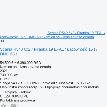
Scania R540 6x2 / Firanka 19 EPAL /
Ładowność 16 t / DMC 68 t kamion sa klizna zavesa cerada
30
Scania R540 6x2 / Firanka 19 EPAL / Ładowność 16 t /
DMC 68 t
54.500 €
≈ 6.396.000 RSD
Kamion sa klizna zavesa cerada
2021
700.000 km
Euro 6
Snaga
540 k.s. (397 kW)
Gorivo
dizel
Nosivost
15.950 kg
Osovinska konfiguracija
6x2
Ogibljenje
pneumatski/pneumatski
Poljska, Krakow
CIEZAROWKI.PL
Kontaktirajte prodavca