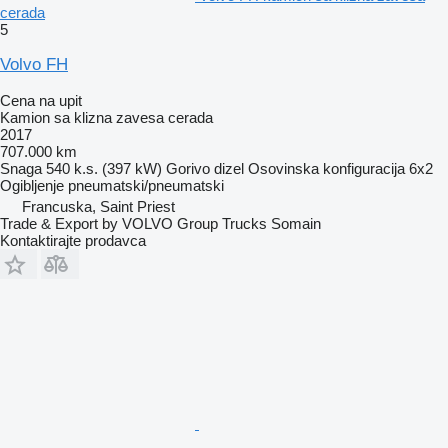
cerada
5
Volvo FH
Cena na upit
Kamion sa klizna zavesa cerada
2017
707.000 km
Snaga
540 k.s. (397 kW)
Gorivo
dizel
Osovinska konfiguracija
6x2
Ogibljenje
pneumatski/pneumatski
Francuska, Saint Priest
Trade & Export by VOLVO Group Trucks Somain
Kontaktirajte prodavca