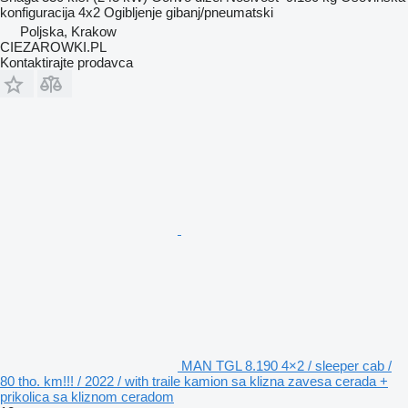
konfiguracija
4x2
Ogibljenje
gibanj/pneumatski
Poljska, Krakow
CIEZAROWKI.PL
Kontaktirajte prodavca
MAN TGL 8.190 4×2 / sleeper cab /
80 tho. km!!! / 2022 / with traile kamion sa klizna zavesa cerada +
prikolica sa kliznom ceradom