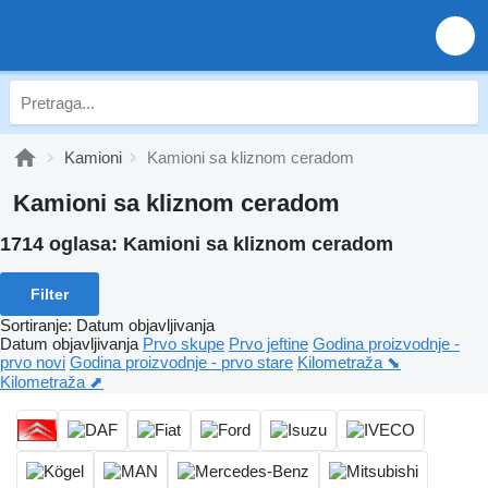
Kamioni
Kamioni sa kliznom ceradom
Kamioni sa kliznom ceradom
1714 oglasa:
Kamioni sa kliznom ceradom
Filter
Sortiranje
:
Datum objavljivanja
Datum objavljivanja
Prvo skupe
Prvo jeftine
Godina proizvodnje -
prvo novi
Godina proizvodnje - prvo stare
Kilometraža ⬊
Kilometraža ⬈