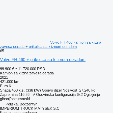
Volvo FH 460 kamion sa klizna
zavesa cerada + prikolica sa kliznom ceradom
65
Volvo FH 460 + prikolica sa kliznom ceradom
99.900 €
≈ 11.720.000 RSD
Kamion sa klizna zavesa cerada
2021
421.000 km
Euro 6
Snaga
460 k.s. (338 kW)
Gorivo
dizel
Nosivost
27.240 kg
Zapremina
116,26 m³
Osovinska konfiguracija
6x2
Ogibljenje
gibanj/pneumatski
Poljska, Bodzentyn
IMPERIUM TRUCK MATYSEK S.C.
Kontaktirajte prodavca