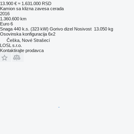
13.900 €
≈ 1.631.000 RSD
Kamion sa klizna zavesa cerada
2016
1.360.600 km
Euro 6
Snaga
440 k.s. (323 kW)
Gorivo
dizel
Nosivost
13.050 kg
Osovinska konfiguracija
6x2
Češka, Nové Strašecí
LOSL s.r.o.
Kontaktirajte prodavca