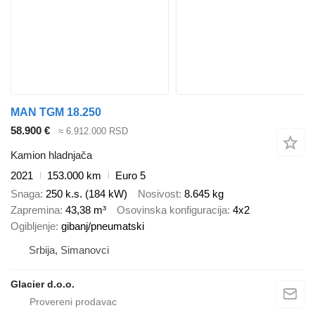
MAN TGM 18.250
58.900 €
≈ 6.912.000 RSD
Kamion hladnjača
2021
153.000 km
Euro 5
Snaga
250 k.s. (184 kW)
Nosivost
8.645 kg
Zapremina
43,38 m³
Osovinska konfiguracija
4x2
Ogibljenje
gibanj/pneumatski
Srbija, Simanovci
Glacier d.o.o.