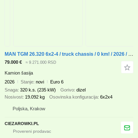
MAN TGM 26.320 6x2-4 / truck chassis / 0 km! / 2026 / steering axle
79.000 €
≈ 9.271.000 RSD
Kamion šasija
2026
Stanje
novi
Euro 6
Snaga
320 k.s. (235 kW)
Gorivo
dizel
Nosivost
19.092 kg
Osovinska konfiguracija
6x2x4
Poljska, Krakow
CIEZAROWKI.PL