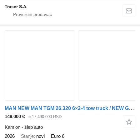
Traser S.A.
MAN NEW MAN TGM 26.320 6×2-4 tow truck / NEW Galvanized 9.2 m platfo
149.000 €
≈ 17.490.000 RSD
Kamion - šlep auto
2026
Stanje
novi
Euro 6