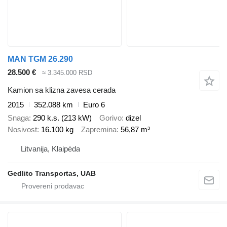
MAN TGM 26.290
28.500 €
≈ 3.345.000 RSD
Kamion sa klizna zavesa cerada
2015
352.088 km
Euro 6
Snaga
290 k.s. (213 kW)
Gorivo
dizel
Nosivost
16.100 kg
Zapremina
56,87 m³
Litvanija, Klaipėda
Gedlito Transportas, UAB