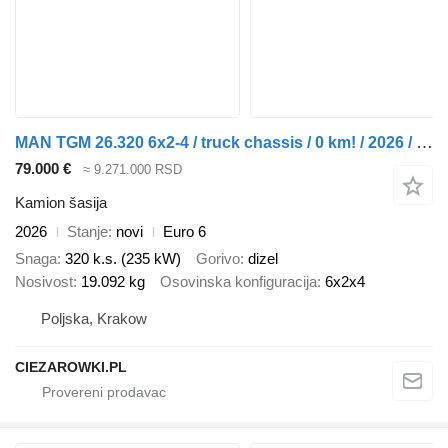
MAN TGM 26.320 6x2-4 / truck chassis / 0 km! / 2026 / steering axle
79.000 €
≈ 9.271.000 RSD
Kamion šasija
2026
Stanje
novi
Euro 6
Snaga
320 k.s. (235 kW)
Gorivo
dizel
Nosivost
19.092 kg
Osovinska konfiguracija
6x2x4
Poljska, Krakow
CIEZAROWKI.PL