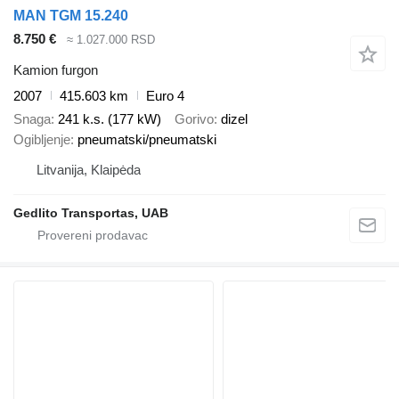
MAN TGM 15.240
8.750 €
≈ 1.027.000 RSD
Kamion furgon
2007
415.603 km
Euro 4
Snaga
241 k.s. (177 kW)
Gorivo
dizel
Ogibljenje
pneumatski/pneumatski
Litvanija, Klaipėda
Gedlito Transportas, UAB