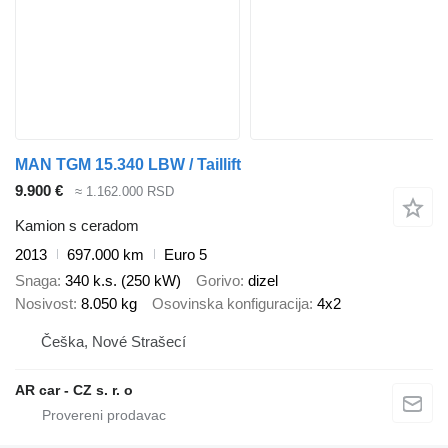
MAN TGM 15.340 LBW / Taillift
9.900 €
≈ 1.162.000 RSD
Kamion s ceradom
2013
697.000 km
Euro 5
Snaga
340 k.s. (250 kW)
Gorivo
dizel
Nosivost
8.050 kg
Osovinska konfiguracija
4x2
Češka, Nové Strašecí
AR car - CZ s. r. o