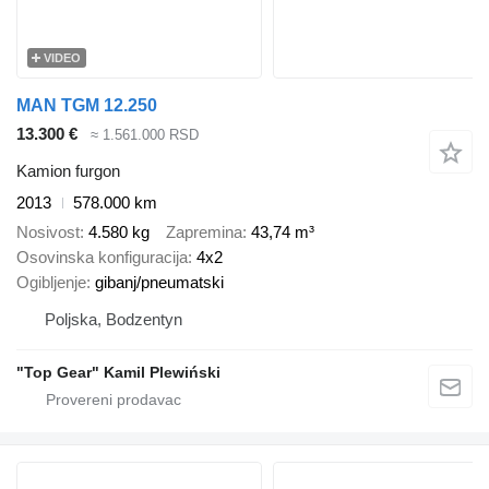
VIDEO
MAN TGM 12.250
13.300 €
≈ 1.561.000 RSD
Kamion furgon
2013
578.000 km
Nosivost
4.580 kg
Zapremina
43,74 m³
Osovinska konfiguracija
4x2
Ogibljenje
gibanj/pneumatski
Poljska, Bodzentyn
"Top Gear" Kamil Plewiński