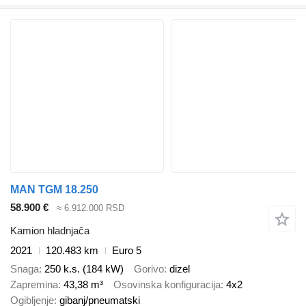
MAN TGM 18.250
58.900 €
≈ 6.912.000 RSD
Kamion hladnjača
2021
120.483 km
Euro 5
Snaga
250 k.s. (184 kW)
Gorivo
dizel
Zapremina
43,38 m³
Osovinska konfiguracija
4x2
Ogibljenje
gibanj/pneumatski