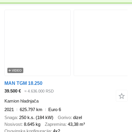
VIDEO
MAN TGM 18.250
39.500 €
≈ 4.636.000 RSD
Kamion hladnjača
2021
625.797 km
Euro 6
Snaga
250 k.s. (184 kW)
Gorivo
dizel
Nosivost
8.645 kg
Zapremina
43,38 m³
Osovinska konfiguracija
4x2