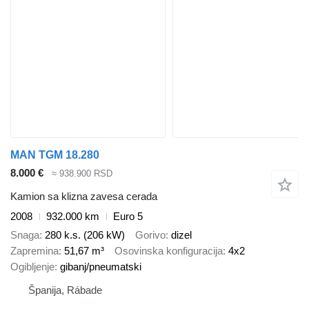
MAN TGM 18.280
8.000 €
≈ 938.900 RSD
Kamion sa klizna zavesa cerada
2008
932.000 km
Euro 5
Snaga
280 k.s. (206 kW)
Gorivo
dizel
Zapremina
51,67 m³
Osovinska konfiguracija
4x2
Ogibljenje
gibanj/pneumatski
Španija, Rábade