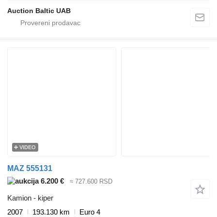
Auction Baltic UAB
VIDEO
MAZ 555131
6.200 €
≈ 727.600 RSD
Kamion - kiper
2007
193.130 km
Euro 4