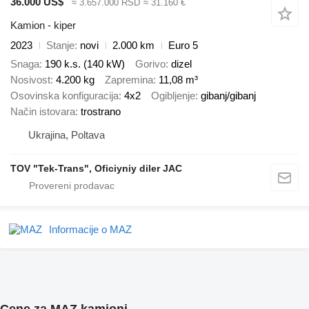
36.000 US$
≈ 3.657.000 RSD
≈ 31.160 €
Kamion - kiper
2023
Stanje
novi
2.000 km
Euro 5
Snaga
190 k.s. (140 kW)
Gorivo
dizel
Nosivost
4.200 kg
Zapremina
11,08 m³
Osovinska konfiguracija
4x2
Ogibljenje
gibanj/gibanj
Način istovara
trostrano
Ukrajina, Poltava
TOV "Tek-Trans", Oficiyniy diler JAC
Informacije o MAZ
Cene za MAZ kamioni