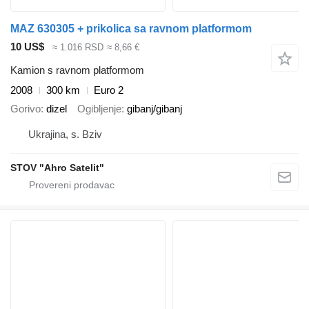
MAZ 630305 + prikolica sa ravnom platformom
10 US$
≈ 1.016 RSD
≈ 8,66 €
Kamion s ravnom platformom
2008
300 km
Euro 2
Gorivo
dizel
Ogibljenje
gibanj/gibanj
Ukrajina, s. Bziv
STOV "Ahro Satelit"