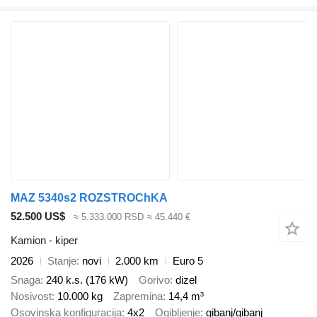
MAZ 5340s2 ROZSTROChKA
52.500 US$
≈ 5.333.000 RSD
≈ 45.440 €
Kamion - kiper
2026
Stanje
novi
2.000 km
Euro 5
Snaga
240 k.s. (176 kW)
Gorivo
dizel
Nosivost
10.000 kg
Zapremina
14,4 m³
Osovinska konfiguracija
4x2
Ogibljenje
gibanj/gibanj