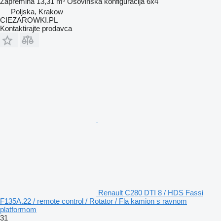
Zapremina
13,31 m³
Osovinska konfiguracija
6x4
Poljska, Krakow
CIEZAROWKI.PL
Kontaktirajte prodavca
Renault C280 DTI 8 / HDS Fassi
F135A.22 / remote control / Rotator / Fla kamion s ravnom
platformom
31