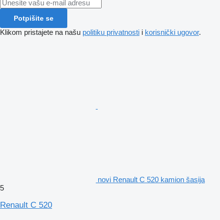
Potpišite se
Klikom pristajete na našu
politiku privatnosti
i
korisnički ugovor
.
novi Renault C 520 kamion šasija
5
Renault C 520