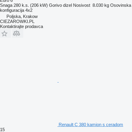
Euro 6
Snaga
280 k.s. (206 kW)
Gorivo
dizel
Nosivost
8.030 kg
Osovinska
konfiguracija
4x2
Poljska, Krakow
CIEZAROWKI.PL
Kontaktirajte prodavca
Renault C 380 kamion s ceradom
15