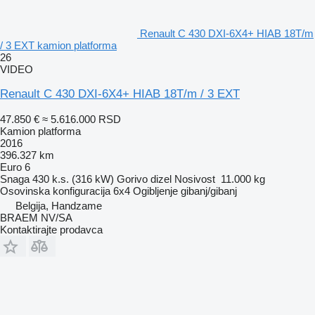
Renault C 430 DXI-6X4+ HIAB 18T/m
/ 3 EXT kamion platforma
26
VIDEO
Renault C 430 DXI-6X4+ HIAB 18T/m / 3 EXT
47.850 €
≈ 5.616.000 RSD
Kamion platforma
2016
396.327 km
Euro 6
Snaga
430 k.s. (316 kW)
Gorivo
dizel
Nosivost
11.000 kg
Osovinska konfiguracija
6x4
Ogibljenje
gibanj/gibanj
Belgija, Handzame
BRAEM NV/SA
Kontaktirajte prodavca