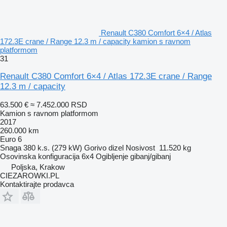
Renault C380 Comfort 6×4 / Atlas
172.3E crane / Range 12.3 m / capacity kamion s ravnom
platformom
31
Renault C380 Comfort 6×4 / Atlas 172.3E crane / Range
12.3 m / capacity
63.500 €
≈ 7.452.000 RSD
Kamion s ravnom platformom
2017
260.000 km
Euro 6
Snaga
380 k.s. (279 kW)
Gorivo
dizel
Nosivost
11.520 kg
Osovinska konfiguracija
6x4
Ogibljenje
gibanj/gibanj
Poljska, Krakow
CIEZAROWKI.PL
Kontaktirajte prodavca