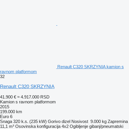
Renault C320 SKRZYNIA kamion s
ravnom platformom
32
Renault C320 SKRZYNIA
41.900 €
≈ 4.917.000 RSD
Kamion s ravnom platformom
2015
199.000 km
Euro 6
Snaga
320 k.s. (235 kW)
Gorivo
dizel
Nosivost
9.000 kg
Zapremina
11,1 m³
Osovinska konfiguracija
4x2
Ogibljenje
gibanj/pneumatski