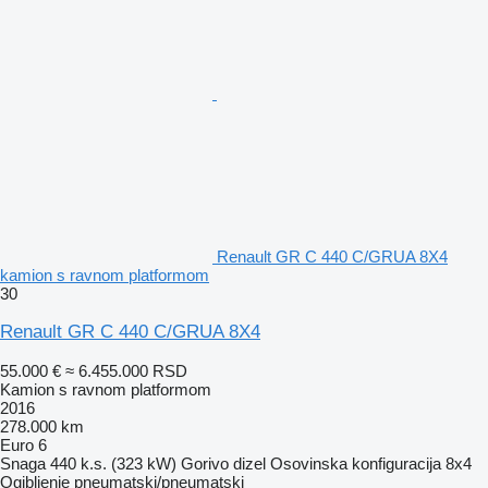
Renault GR C 440 C/GRUA 8X4
kamion s ravnom platformom
30
Renault GR C 440 C/GRUA 8X4
55.000 €
≈ 6.455.000 RSD
Kamion s ravnom platformom
2016
278.000 km
Euro 6
Snaga
440 k.s. (323 kW)
Gorivo
dizel
Osovinska konfiguracija
8x4
Ogibljenje
pneumatski/pneumatski