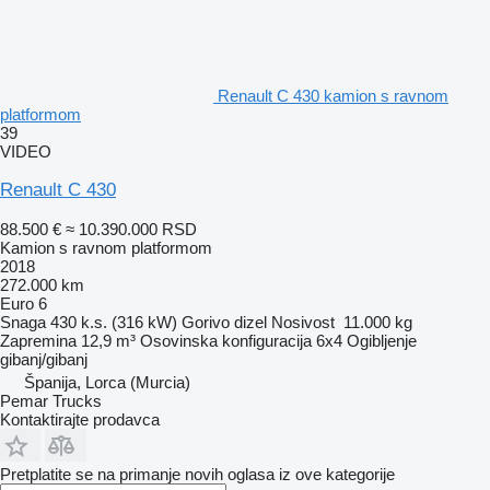
Renault C 430 kamion s ravnom
platformom
39
VIDEO
Renault C 430
88.500 €
≈ 10.390.000 RSD
Kamion s ravnom platformom
2018
272.000 km
Euro 6
Snaga
430 k.s. (316 kW)
Gorivo
dizel
Nosivost
11.000 kg
Zapremina
12,9 m³
Osovinska konfiguracija
6x4
Ogibljenje
gibanj/gibanj
Španija, Lorca (Murcia)
Pemar Trucks
Kontaktirajte prodavca
Pretplatite se na primanje novih oglasa iz ove kategorije