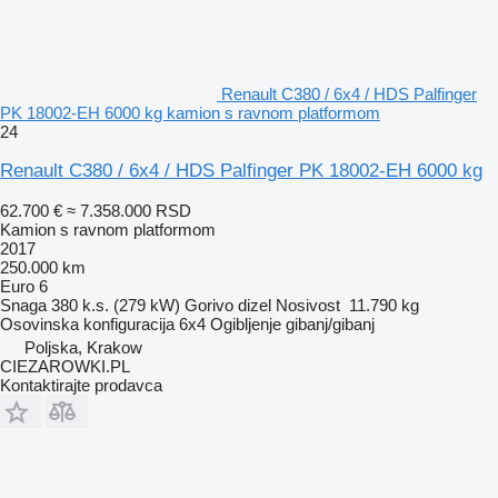
Renault C380 / 6x4 / HDS Palfinger
PK 18002-EH 6000 kg kamion s ravnom platformom
24
Renault C380 / 6x4 / HDS Palfinger PK 18002-EH 6000 kg
62.700 €
≈ 7.358.000 RSD
Kamion s ravnom platformom
2017
250.000 km
Euro 6
Snaga
380 k.s. (279 kW)
Gorivo
dizel
Nosivost
11.790 kg
Osovinska konfiguracija
6x4
Ogibljenje
gibanj/gibanj
Poljska, Krakow
CIEZAROWKI.PL
Kontaktirajte prodavca