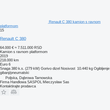
Renault C 380 kamion s ravnom
platformom
15
Renault C 380
64.000 €
≈ 7.511.000 RSD
Kamion s ravnom platformom
2019
218.000 km
Euro 6
Snaga
380 k.s. (279 kW)
Gorivo
dizel
Nosivost
10.440 kg
Ogibljenje
gibanj/pneumatski
Poljska, Dąbrowa Tarnowska
Firma Handlowa SASPOL Mieczysław Sas
Kontaktirajte prodavca