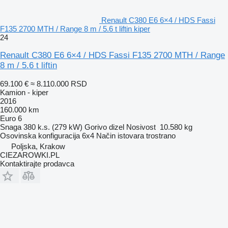
Renault C380 E6 6×4 / HDS Fassi
F135 2700 MTH / Range 8 m / 5.6 t liftin kiper
24
Renault C380 E6 6×4 / HDS Fassi F135 2700 MTH / Range
8 m / 5.6 t liftin
69.100 €
≈ 8.110.000 RSD
Kamion - kiper
2016
160.000 km
Euro 6
Snaga
380 k.s. (279 kW)
Gorivo
dizel
Nosivost
10.580 kg
Osovinska konfiguracija
6x4
Način istovara
trostrano
Poljska, Krakow
CIEZAROWKI.PL
Kontaktirajte prodavca