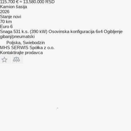
115.700 €
≈ 13.580.000 RSD
Kamion šasija
2026
Stanje
novi
70 km
Euro 6
Snaga
531 k.s. (390 kW)
Osovinska konfiguracija
6x4
Ogibljenje
gibanj/pneumatski
Poljska, Swiebodzin
MHS SERWIS Spółka z o.o.
Kontaktirajte prodavca