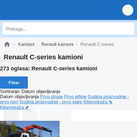
Kamioni
Renault kamioni
Renault C-series
Renault C-series kamioni
273 oglasa:
Renault C-series kamioni
Filter
Sortiranje
:
Datum objavljivanja
Datum objavljivanja
Prvo skupe
Prvo jeftine
Godina proizvodnje -
prvo novi
Godina proizvodnje - prvo stare
Kilometraža ⬊
Kilometraža ⬈