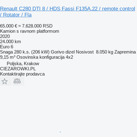
Renault C280 DTI 8 / HDS Fassi F135A.22 / remote control
/ Rotator / Fla
65.000 €
≈ 7.628.000 RSD
Kamion s ravnom platformom
2020
24.000 km
Euro 6
Snaga
280 k.s. (206 kW)
Gorivo
dizel
Nosivost
8.050 kg
Zapremina
9,15 m³
Osovinska konfiguracija
4x2
Poljska, Krakow
CIEZAROWKI.PL
Kontaktirajte prodavca