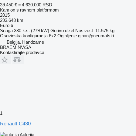
39.450 €
≈ 4.630.000 RSD
Kamion s ravnom platformom
2015
293.648 km
Euro 6
Snaga
380 k.s. (279 kW)
Gorivo
dizel
Nosivost
11.575 kg
Osovinska konfiguracija
6x2
Ogibljenje
gibanj/pneumatski
Belgija, Handzame
BRAEM NV/SA
Kontaktirajte prodavca
1
Renault C430
Aukcija