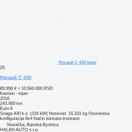
Renault C 430 kiper
20
Renault C 430
89.990 €
≈ 10.560.000 RSD
Kamion - kiper
2016
243.900 km
Euro 6
Snaga
430 k.s. (316 kW)
Nosivost
15.331 kg
Osovinska
konfiguracija
8x4
Način istovara
trostrano
Slovačka, Banská Bystrica
HALAN AUTO s.r.o.