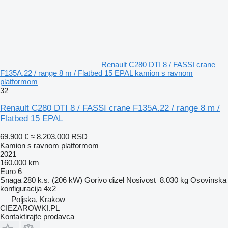
Renault C280 DTI 8 / FASSI crane
F135A.22 / range 8 m / Flatbed 15 EPAL kamion s ravnom
platformom
32
Renault C280 DTI 8 / FASSI crane F135A.22 / range 8 m /
Flatbed 15 EPAL
69.900 €
≈ 8.203.000 RSD
Kamion s ravnom platformom
2021
160.000 km
Euro 6
Snaga
280 k.s. (206 kW)
Gorivo
dizel
Nosivost
8.030 kg
Osovinska
konfiguracija
4x2
Poljska, Krakow
CIEZAROWKI.PL
Kontaktirajte prodavca