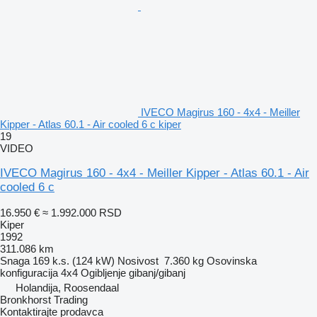
IVECO Magirus 160 - 4x4 - Meiller
Kipper - Atlas 60.1 - Air cooled 6 c kiper
19
VIDEO
IVECO Magirus 160 - 4x4 - Meiller Kipper - Atlas 60.1 - Air
cooled 6 c
16.950 €
≈ 1.992.000 RSD
Kiper
1992
311.086 km
Snaga
169 k.s. (124 kW)
Nosivost
7.360 kg
Osovinska
konfiguracija
4x4
Ogibljenje
gibanj/gibanj
Holandija, Roosendaal
Bronkhorst Trading
Kontaktirajte prodavca