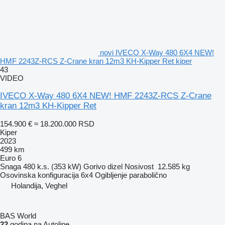
novi IVECO X-Way 480 6X4 NEW!
HMF 2243Z-RCS Z-Crane kran 12m3 KH-Kipper Ret kiper
43
VIDEO
IVECO X-Way 480 6X4 NEW! HMF 2243Z-RCS Z-Crane
kran 12m3 KH-Kipper Ret
154.900 €
≈ 18.200.000 RSD
Kiper
2023
499 km
Euro 6
Snaga
480 k.s. (353 kW)
Gorivo
dizel
Nosivost
12.585 kg
Osovinska konfiguracija
6x4
Ogibljenje
parabolično
Holandija, Veghel
BAS World
22
godina na Autoline