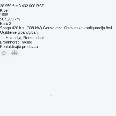
28.950 €
≈ 3.402.000 RSD
Kiper
1995
567.269 km
Euro 2
Snaga
420 k.s. (309 kW)
Gorivo
dizel
Osovinska konfiguracija
8x4
Ogibljenje
gibanj/gibanj
Holandija, Roosendaal
Bronkhorst Trading
Kontaktirajte prodavca