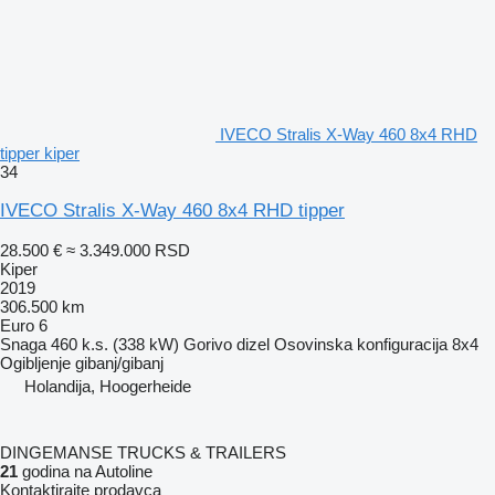
IVECO Stralis X-Way 460 8x4 RHD
tipper kiper
34
IVECO Stralis X-Way 460 8x4 RHD tipper
28.500 €
≈ 3.349.000 RSD
Kiper
2019
306.500 km
Euro 6
Snaga
460 k.s. (338 kW)
Gorivo
dizel
Osovinska konfiguracija
8x4
Ogibljenje
gibanj/gibanj
Holandija, Hoogerheide
DINGEMANSE TRUCKS & TRAILERS
21
godina na Autoline
Kontaktirajte prodavca