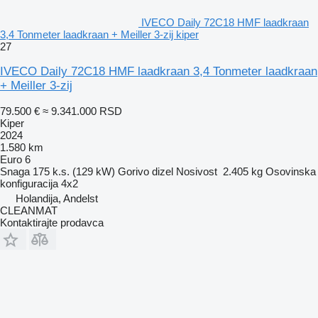
IVECO Daily 72C18 HMF laadkraan
3,4 Tonmeter laadkraan + Meiller 3-zij kiper
27
IVECO Daily 72C18 HMF laadkraan 3,4 Tonmeter laadkraan
+ Meiller 3-zij
79.500 €
≈ 9.341.000 RSD
Kiper
2024
1.580 km
Euro 6
Snaga
175 k.s. (129 kW)
Gorivo
dizel
Nosivost
2.405 kg
Osovinska
konfiguracija
4x2
Holandija, Andelst
CLEANMAT
Kontaktirajte prodavca