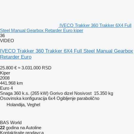
IVECO Trakker 360 Trakker 6X4 Full
Steel Manual Gearbox Retarder Euro kiper
36
VIDEO
IVECO Trakker 360 Trakker 6X4 Full Steel Manual Gearbox
Retarder Euro
25.800 €
≈ 3.031.000 RSD
Kiper
2008
441.968 km
Euro 4
Snaga
360 k.s. (265 kW)
Gorivo
dizel
Nosivost
15.350 kg
Osovinska konfiguracija
6x4
Ogibljenje
parabolično
Holandija, Veghel
BAS World
22
godina na Autoline
Kontaktirajte prodavca