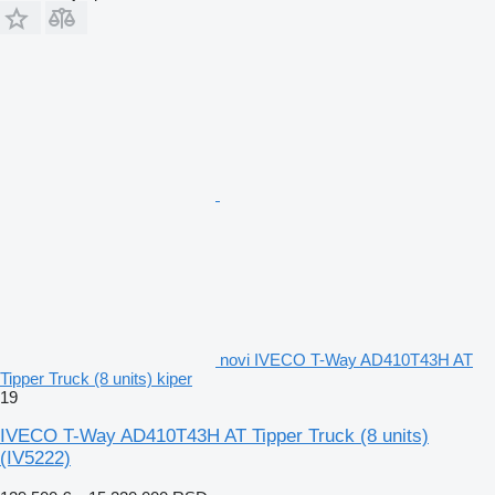
novi IVECO T-Way AD410T43H AT
Tipper Truck (8 units) kiper
19
IVECO T-Way AD410T43H AT Tipper Truck (8 units)
(IV5222)