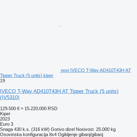
novi IVECO T-Way AD410T43H AT
Tipper Truck (5 units) kiper
19
IVECO T-Way AD410T43H AT Tipper Truck (5 units)
(IV5310)
129.500 €
≈ 15.220.000 RSD
Kiper
2023
Euro 3
Snaga
430 k.s. (316 kW)
Gorivo
dizel
Nosivost
25.000 kg
Osovinska konfiguracija
8x4
Ogibljenje
gibanj/gibanj