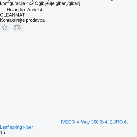
konfiguracija
4x2
Ogibljenje
gibanj/gibanj
Holandija, Andelst
CLEANMAT
Kontaktirajte prodavca
IVECO X-Way 360 6x4, EURO 6,
Leaf spring kiper
15