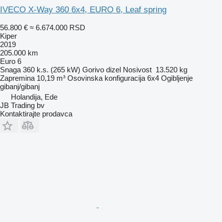
IVECO X-Way 360 6x4, EURO 6, Leaf spring
56.800 €
≈ 6.674.000 RSD
Kiper
2019
205.000 km
Euro 6
Snaga
360 k.s. (265 kW)
Gorivo
dizel
Nosivost
13.520 kg
Zapremina
10,19 m³
Osovinska konfiguracija
6x4
Ogibljenje
gibanj/gibanj
Holandija, Ede
JB Trading bv
Kontaktirajte prodavca