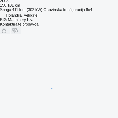
2008
150.101 km
Snaga
411 k.s. (302 kW)
Osovinska konfiguracija
6x4
Holandija, Velddriel
BIG Machinery b.v.
Kontaktirajte prodavca