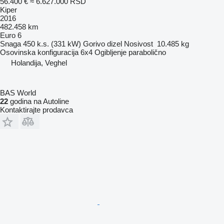
56.400 €
≈ 6.627.000 RSD
Kiper
2016
482.458 km
Euro 6
Snaga
450 k.s. (331 kW)
Gorivo
dizel
Nosivost
10.485 kg
Osovinska konfiguracija
6x4
Ogibljenje
parabolično
Holandija, Veghel
BAS World
22
godina na Autoline
Kontaktirajte prodavca