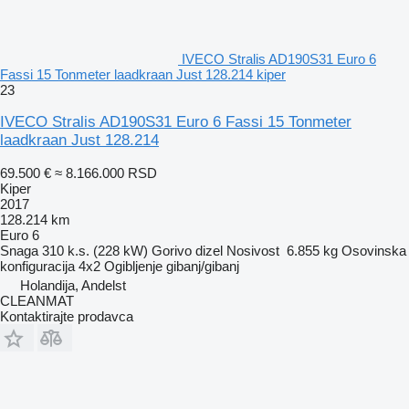
IVECO Stralis AD190S31 Euro 6
Fassi 15 Tonmeter laadkraan Just 128.214 kiper
23
IVECO Stralis AD190S31 Euro 6 Fassi 15 Tonmeter
laadkraan Just 128.214
69.500 €
≈ 8.166.000 RSD
Kiper
2017
128.214 km
Euro 6
Snaga
310 k.s. (228 kW)
Gorivo
dizel
Nosivost
6.855 kg
Osovinska
konfiguracija
4x2
Ogibljenje
gibanj/gibanj
Holandija, Andelst
CLEANMAT
Kontaktirajte prodavca