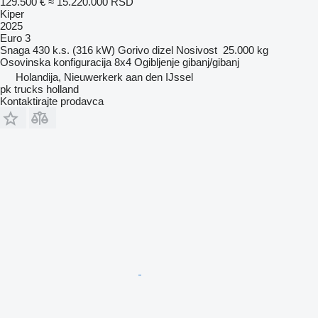
129.500 €
≈ 15.220.000 RSD
Kiper
2025
Euro 3
Snaga
430 k.s. (316 kW)
Gorivo
dizel
Nosivost
25.000 kg
Osovinska konfiguracija
8x4
Ogibljenje
gibanj/gibanj
Holandija, Nieuwerkerk aan den IJssel
pk trucks holland
Kontaktirajte prodavca