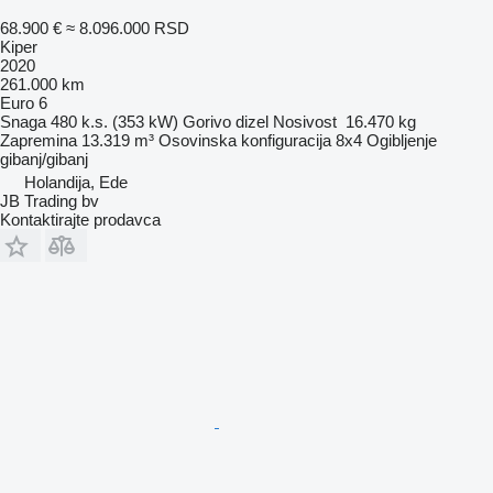
68.900 €
≈ 8.096.000 RSD
Kiper
2020
261.000 km
Euro 6
Snaga
480 k.s. (353 kW)
Gorivo
dizel
Nosivost
16.470 kg
Zapremina
13.319 m³
Osovinska konfiguracija
8x4
Ogibljenje
gibanj/gibanj
Holandija, Ede
JB Trading bv
Kontaktirajte prodavca