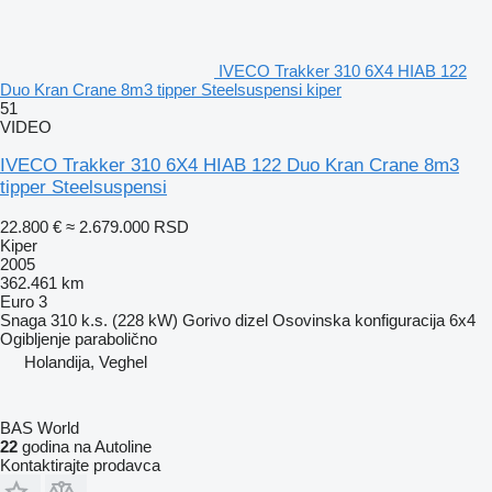
IVECO Trakker 310 6X4 HIAB 122
Duo Kran Crane 8m3 tipper Steelsuspensi kiper
51
VIDEO
IVECO Trakker 310 6X4 HIAB 122 Duo Kran Crane 8m3
tipper Steelsuspensi
22.800 €
≈ 2.679.000 RSD
Kiper
2005
362.461 km
Euro 3
Snaga
310 k.s. (228 kW)
Gorivo
dizel
Osovinska konfiguracija
6x4
Ogibljenje
parabolično
Holandija, Veghel
BAS World
22
godina na Autoline
Kontaktirajte prodavca