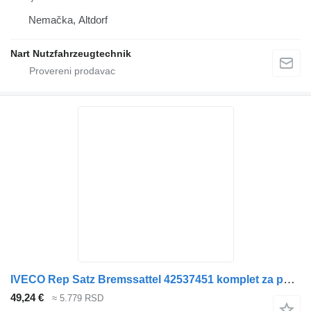
Nemačka, Altdorf
Nart Nutzfahrzeugtechnik
IVECO Rep Satz Bremssattel 42537451 komplet za popravku za IVECO tegljača
49,24 €
≈ 5.779 RSD