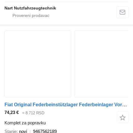
Nart Nutzfahrzeugtechnik
Fiat Original Federbeinstützlager Federbeinlager Vorne Vordeachs 9467562189 komplet za popravku za Fiat
74,23 €
≈ 8.712 RSD
Komplet za popravku
Stanje
novi
9467562189