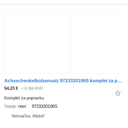
Achsschenkelbolzensatz 9723320106S komplet za popravku za Mercedes-Benz kamiona
54,23 €
≈ 6.364 RSD
Komplet za popravku
Stanje
novi
9723320106S
Nemačka, Altdorf