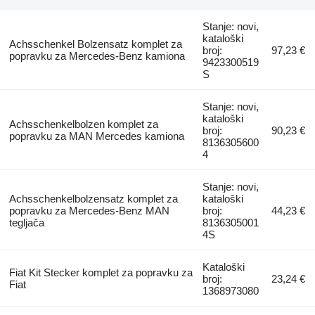
Stanje: novi,
kataloški
Achsschenkel Bolzensatz komplet za
broj:
97,23 €
popravku za Mercedes-Benz kamiona
9423300519
S
Stanje: novi,
kataloški
Achsschenkelbolzen komplet za
broj:
90,23 €
popravku za MAN Mercedes kamiona
8136305600
4
Stanje: novi,
Achsschenkelbolzensatz komplet za
kataloški
popravku za Mercedes-Benz MAN
broj:
44,23 €
tegljača
8136305001
4S
Kataloški
Fiat Kit Stecker komplet za popravku za
broj:
23,24 €
Fiat
1368973080