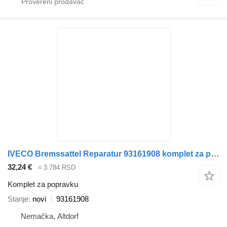
IVECO Bremssattel Reparatur 93161908 komplet za popravku za IVECO EUROCARGO EUROTECH EUROSTAR tegljača
32,24 €
≈ 3.784 RSD
Komplet za popravku
Stanje
novi
93161908
Nemačka, Altdorf