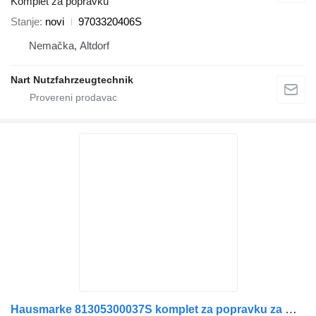
Komplet za popravku
Stanje
novi
9703320406S
Nemačka, Altdorf
Nart Nutzfahrzeugtechnik
Hausmarke 81305300037S komplet za popravku za MAN TGA TGL TGM TGS TGX kamiona