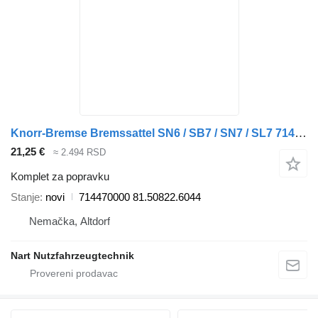
Knorr-Bremse Bremssattel SN6 / SB7 / SN7 / SL7 714470000 komplet za popravku za DAF tegljača
21,25 €
≈ 2.494 RSD
Komplet za popravku
Stanje
novi
714470000 81.50822.6044
Nemačka, Altdorf
Nart Nutzfahrzeugtechnik