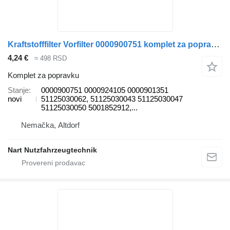
Kraftstofffilter Vorfilter 0000900751 komplet za popravku za DAF MAN Mercedes Vergl kamiona
4,24 €
≈ 498 RSD
Komplet za popravku
Stanje
0000900751 0000924105 0000901351
novi
51125030062, 51125030043 51125030047
51125030050 5001852912,...
Nemačka, Altdorf
Nart Nutzfahrzeugtechnik