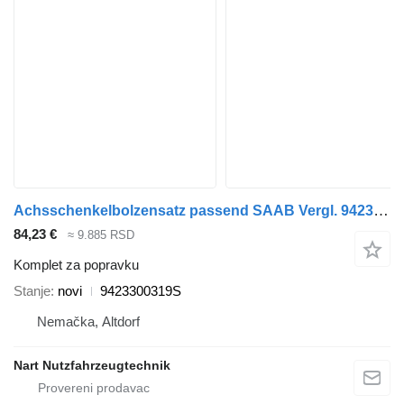
Achsschenkelbolzensatz passend SAAB Vergl. 9423300319S komplet za popravku za Mercedes-Benz tegljača
84,23 €
≈ 9.885 RSD
Komplet za popravku
Stanje
novi
9423300319S
Nemačka, Altdorf
Nart Nutzfahrzeugtechnik