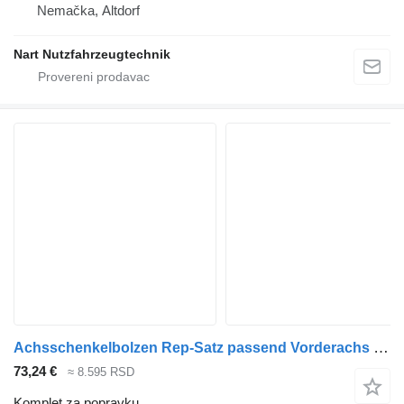
Nemačka, Altdorf
Nart Nutzfahrzeugtechnik
Achsschenkelbolzen Rep-Satz passend Vorderachs 0160317 komplet za popravku za MAN TGL TGM L2000 tegljača
73,24 €
≈ 8.595 RSD
Komplet za popravku