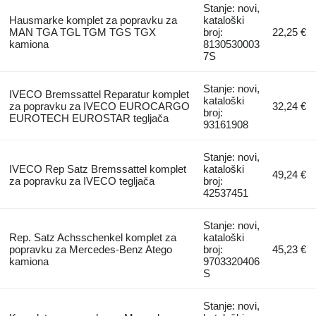
Stanje: novi,
Hausmarke komplet za popravku za
kataloški
MAN TGA TGL TGM TGS TGX
broj:
22,25 €
kamiona
8130530003
7S
Stanje: novi,
IVECO Bremssattel Reparatur komplet
kataloški
za popravku za IVECO EUROCARGO
32,24 €
broj:
EUROTECH EUROSTAR tegljača
93161908
Stanje: novi,
IVECO Rep Satz Bremssattel komplet
kataloški
49,24 €
za popravku za IVECO tegljača
broj:
42537451
Stanje: novi,
Rep. Satz Achsschenkel komplet za
kataloški
popravku za Mercedes-Benz Atego
broj:
45,23 €
kamiona
9703320406
S
Stanje: novi,