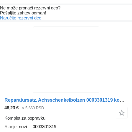
Ne može pronaći rezervni dеo?
Pošaljite zahtev odmah!
Naručite rezervni dеo
Reparatursatz, Achsschenkelbolzen 0003301319 komplet za popravku za Mercedes-Benz kamiona
48,23 €
≈ 5.660 RSD
Komplet za popravku
Stanje
novi
0003301319