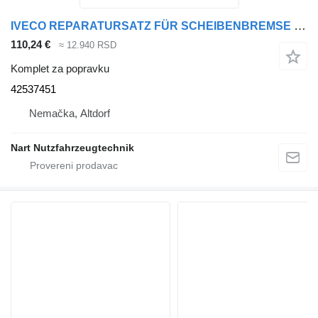
IVECO REPARATURSATZ FÜR SCHEIBENBREMSE 42537451 komplet za popravku za IVECO tegljača
110,24 €
≈ 12.940 RSD
Komplet za popravku
42537451
Nemačka, Altdorf
Nart Nutzfahrzeugtechnik