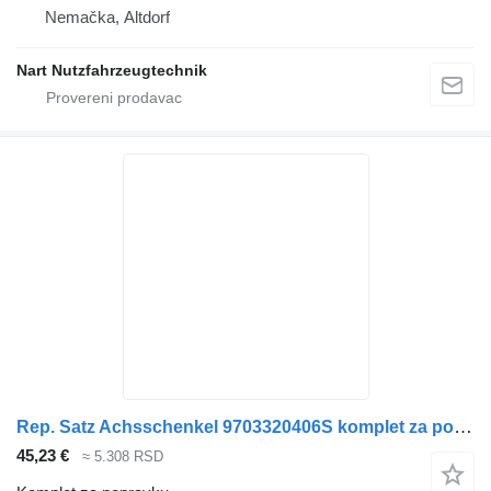
Nemačka, Altdorf
Nart Nutzfahrzeugtechnik
Rep. Satz Achsschenkel 9703320406S komplet za popravku za Mercedes-Benz Atego kamiona
45,23 €
≈ 5.308 RSD