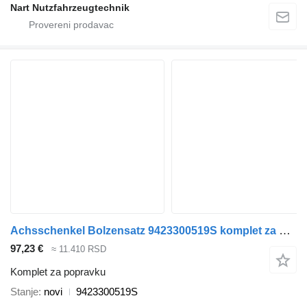
Nart Nutzfahrzeugtechnik
Achsschenkel Bolzensatz 9423300519S komplet za popravku za Mercedes-Benz kamiona
97,23 €
≈ 11.410 RSD
Komplet za popravku
Stanje
novi
9423300519S