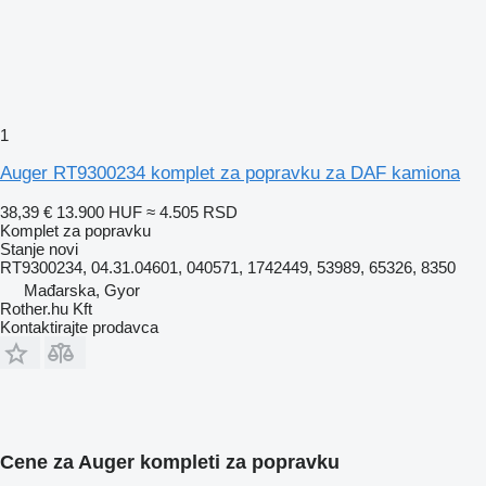
1
Auger RT9300234 komplet za popravku za DAF kamiona
38,39 €
13.900 HUF
≈ 4.505 RSD
Komplet za popravku
Stanje
novi
RT9300234, 04.31.04601, 040571, 1742449, 53989, 65326, 8350
Mađarska, Gyor
Rother.hu Kft
Kontaktirajte prodavca
Cene za Auger kompleti za popravku