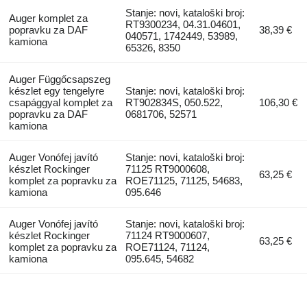
Stanje: novi, kataloški broj:
Auger komplet za
RT9300234, 04.31.04601,
popravku za DAF
38,39 €
040571, 1742449, 53989,
kamiona
65326, 8350
Auger Függőcsapszeg
készlet egy tengelyre
Stanje: novi, kataloški broj:
csapággyal komplet za
RT902834S, 050.522,
106,30 €
popravku za DAF
0681706, 52571
kamiona
Auger Vonófej javító
Stanje: novi, kataloški broj:
készlet Rockinger
71125 RT9000608,
63,25 €
komplet za popravku za
ROE71125, 71125, 54683,
kamiona
095.646
Auger Vonófej javító
Stanje: novi, kataloški broj:
készlet Rockinger
71124 RT9000607,
63,25 €
komplet za popravku za
ROE71124, 71124,
kamiona
095.645, 54682