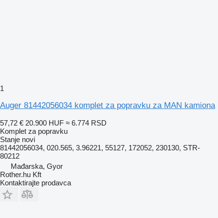
1
Auger 81442056034 komplet za popravku za MAN kamiona
57,72 €
20.900 HUF
≈ 6.774 RSD
Komplet za popravku
Stanje
novi
81442056034, 020.565, 3.96221, 55127, 172052, 230130, STR-
80212
Mađarska, Gyor
Rother.hu Kft
Kontaktirajte prodavca