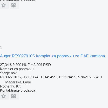
1
Auger RT9027910S komplet za popravku za DAF kamiona
27,34 €
9.900 HUF
≈ 3.209 RSD
Komplet za popravku
Stanje
novi
RT9027910S, 050.558/A, 1314545S, 1332194S5, 5.96215, 53451
Mađarska, Gyor
Rother.hu Kft
Kontaktirajte prodavca