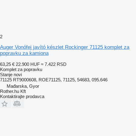
2
Auger Vonófej javító készlet Rockinger 71125 komplet za
popravku za kamiona
63,25 €
22.900 HUF
≈ 7.422 RSD
Komplet za popravku
Stanje
novi
71125 RT9000608, ROE71125, 71125, 54683, 095.646
Mađarska, Gyor
Rother.hu Kft
Kontaktirajte prodavca