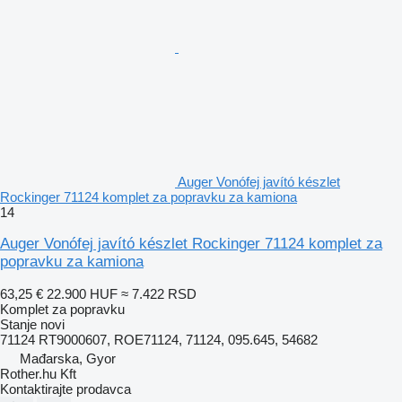
Auger Vonófej javító készlet
Rockinger 71124 komplet za popravku za kamiona
14
Auger Vonófej javító készlet Rockinger 71124 komplet za
popravku za kamiona
63,25 €
22.900 HUF
≈ 7.422 RSD
Komplet za popravku
Stanje
novi
71124 RT9000607, ROE71124, 71124, 095.645, 54682
Mađarska, Gyor
Rother.hu Kft
Kontaktirajte prodavca