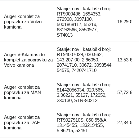
Stanje: novi, kataloški broj:
RT9000486, 1694353,
Auger komplet za
272908, 3097100,
popravku za Volvo
16,29 €
5001868117, 55219,
kamiona
68192566, 8550977,
ST4013
Stanje: novi, kataloški broj:
Auger V-Kitámasztó
RT94007039, 030.562,
komplet za popravku za
143.207-00, 2.96050,
13,53 €
Volvo kamiona
20741710, 30672, 3093544,
54575, 7420741710
Stanje: novi, kataloški broj:
Auger komplet za
81442056034, 020.565,
popravku za MAN
57,72 €
3.96221, 55127, 172052,
kamiona
230130, STR-80212
Stanje: novi, kataloški broj:
Auger komplet za
RT9027910S, 050.558/A,
popravku za DAF
27,34 €
1314545S, 1332194S5,
kamiona
5.96215, 53451