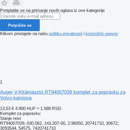
Pretplatite se na primanje novih oglasa iz ove kategorije
Potpišite se
Klikom pristajete na našu
politiku privatnosti
i
korisnički ugovor
.
1
Auger V-Kitámasztó RT94007039 komplet za popravku za
Volvo kamiona
13,53 €
4.900 HUF
≈ 1.588 RSD
Komplet za popravku
Stanje
novi
RT94007039, 030.562, 143.207-00, 2.96050, 20741710, 30672,
3093544, 54575, 7420741710