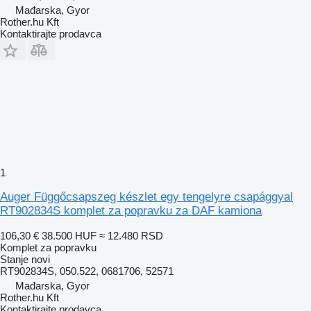
Mađarska, Gyor
Rother.hu Kft
Kontaktirajte prodavca
1
Auger Függőcsapszeg készlet egy tengelyre csapággyal
RT902834S komplet za popravku za DAF kamiona
106,30 €
38.500 HUF
≈ 12.480 RSD
Komplet za popravku
Stanje
novi
RT902834S, 050.522, 0681706, 52571
Mađarska, Gyor
Rother.hu Kft
Kontaktirajte prodavca