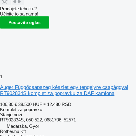
Prodajete tehniku?
Učinite to sa nama!
Postavite oglas
1
Auger Függőcsapszeg készlet egy tengelyre csapággyal
RT902834S komplet za popravku za DAF kamiona
106,30 €
38.500 HUF
≈ 12.480 RSD
Komplet za popravku
Stanje
novi
RT902834S, 050.522, 0681706, 52571
Mađarska, Gyor
Rother.hu Kft