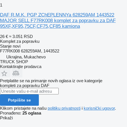
1
DAF R.M.K. PGP ZChEPLENNYa 628259AM 1443522
MAJOR SELL F77RK008 komplet za popravku za DAF
95XF,XF95,75CF,CF75,CF85 kamiona
26 €
≈ 3.051 RSD
Komplet za popravku
Stanje
novi
F77RK008 628259AM, 1443522
Ukrajina, Mukachevo
TRUCK SHOP
Kontaktirajte prodavca
Pretplatite se na primanje novih oglasa iz ove kategorije
kompleti za popravku
DAF
Potpišite se
Klikom pristajete na našu
politiku privatnosti
i
korisnički ugovor
.
Pronađeno:
25 oglasa
Prikaži