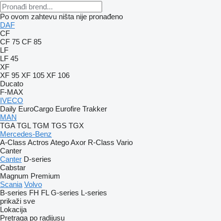
Po ovom zahtevu ništa nije pronađeno
DAF
CF
CF 75
CF 85
LF
LF 45
XF
XF 95
XF 105
XF 106
Ducato
F-MAX
IVECO
Daily
EuroCargo
Eurofire
Trakker
MAN
TGA
TGL
TGM
TGS
TGX
Mercedes-Benz
A-Class
Actros
Atego
Axor
R-Class
Vario
Canter
Canter
D-series
Cabstar
Magnum
Premium
Scania
Volvo
B-series
FH
FL
G-series
L-series
prikaži sve
Lokacija
Pretraga po radijusu