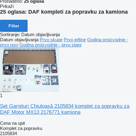
Pronađeno:
25 oglasa
Prikaži
25 oglasa:
DAF kompleti za popravku za kamiona
Filter
Sortiranje
:
Datum objavljivanja
Datum objavljivanja
Prvo skupe
Prvo jeftine
Godina proizvodnje -
prvo novi
Godina proizvodnje - prvo stare
1
Set Garnituri Chiuloasă 2105834 komplet za popravku za
DAF Motor MX13 2176771 kamiona
Cena na upit
Komplet za popravku
2105834