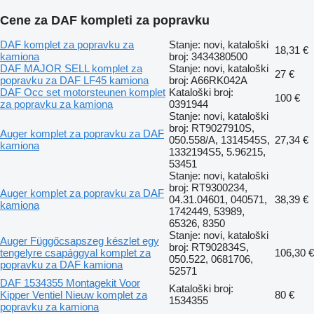
Cene za DAF kompleti za popravku
DAF komplet za popravku za
Stanje: novi, kataloški
18,31 €
kamiona
broj: 3434380500
DAF MAJOR SELL komplet za
Stanje: novi, kataloški
27 €
popravku za DAF LF45 kamiona
broj: A66RK042A
DAF Occ set motorsteunen komplet
Kataloški broj:
100 €
za popravku za kamiona
0391944
Stanje: novi, kataloški
broj: RT9027910S,
Auger komplet za popravku za DAF
050.558/A, 1314545S,
27,34 €
kamiona
1332194S5, 5.96215,
53451
Stanje: novi, kataloški
broj: RT9300234,
Auger komplet za popravku za DAF
04.31.04601, 040571,
38,39 €
kamiona
1742449, 53989,
65326, 8350
Stanje: novi, kataloški
Auger Függőcsapszeg készlet egy
broj: RT902834S,
tengelyre csapággyal komplet za
106,30 €
050.522, 0681706,
popravku za DAF kamiona
52571
DAF 1534355 Montagekit Voor
Kataloški broj:
Kipper Ventiel Nieuw komplet za
80 €
1534355
popravku za kamiona