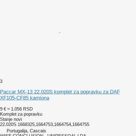
3
Paccar MX-13 22.020S komplet za popravku za DAF
XF105-CF85 kamiona
9 €
≈ 1.056 RSD
Komplet za popravku
Stanje
novi
22.020S 1668325,1664753,1664754,1664755
Portugalija, Cascais
WISE CONCLUSION - UNIPESSOAL LDA