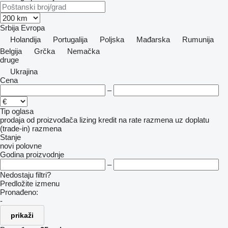
Srbija
Evropa
Holandija
Portugalija
Poljska
Mađarska
Rumunija
Belgija
Grčka
Nemačka
druge
Ukrajina
Cena
–
Tip oglasa
prodaja
od proizvođača
lizing
kredit
na rate
razmena uz doplatu
(trade-in)
razmena
Stanje
novi
polovne
Godina proizvodnje
–
Nedostaju filtri?
Predložite izmenu
Pronađeno:
-
prikaži