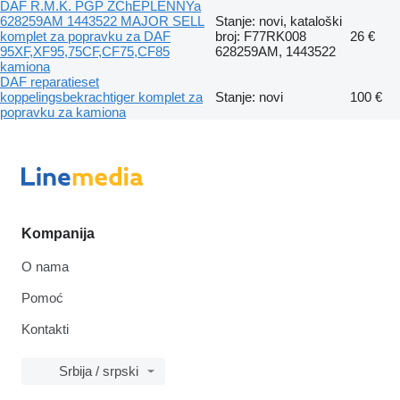
DAF R.M.K. PGP ZChEPLENNYa
628259AM 1443522 MAJOR SELL
Stanje: novi, kataloški
komplet za popravku za DAF
broj: F77RK008
26 €
95XF,XF95,75CF,CF75,CF85
628259AM, 1443522
kamiona
DAF reparatieset
koppelingsbekrachtiger komplet za
Stanje: novi
100 €
popravku za kamiona
Kompanija
O nama
Pomoć
Kontakti
Srbija / srpski