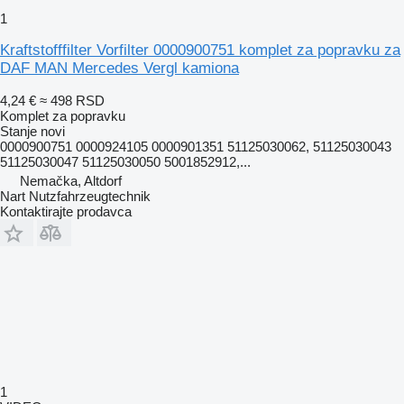
1
Kraftstofffilter Vorfilter 0000900751 komplet za popravku za
DAF MAN Mercedes Vergl kamiona
4,24 €
≈ 498 RSD
Komplet za popravku
Stanje
novi
0000900751 0000924105 0000901351 51125030062, 51125030043
51125030047 51125030050 5001852912,...
Nemačka, Altdorf
Nart Nutzfahrzeugtechnik
Kontaktirajte prodavca
1