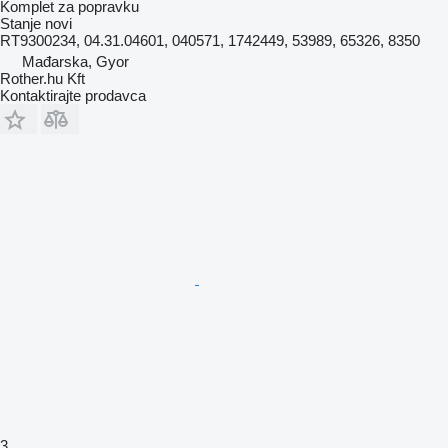
Komplet za popravku
Stanje
novi
RT9300234, 04.31.04601, 040571, 1742449, 53989, 65326, 8350
Mađarska, Gyor
Rother.hu Kft
Kontaktirajte prodavca
3