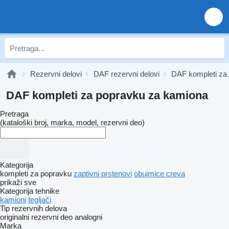
Rezervni delovi
DAF rezervni delovi
DAF kompleti za
DAF kompleti za popravku za kamiona
Pretraga
(kataloški broj, marka, model, rezervni deo)
Kategorija
kompleti za popravku
zaptivni prstenovi
obujmice creva
prikaži sve
Kategorija tehnike
kamioni
tegljači
Tip rezervnih delova
originalni rezervni deo
analogni
Marka