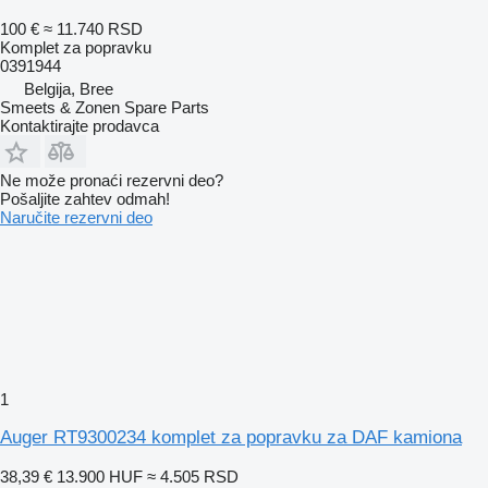
100 €
≈ 11.740 RSD
Komplet za popravku
0391944
Belgija, Bree
Smeets & Zonen Spare Parts
Kontaktirajte prodavca
Ne može pronaći rezervni dеo?
Pošaljite zahtev odmah!
Naručite rezervni dеo
1
Auger RT9300234 komplet za popravku za DAF kamiona
38,39 €
13.900 HUF
≈ 4.505 RSD