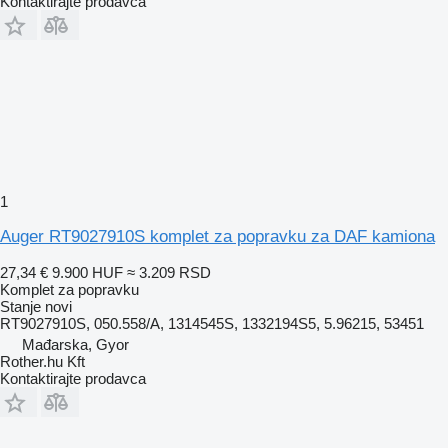
Kontaktirajte prodavca
1
Auger RT9027910S komplet za popravku za DAF kamiona
27,34 €
9.900 HUF
≈ 3.209 RSD
Komplet za popravku
Stanje
novi
RT9027910S, 050.558/A, 1314545S, 1332194S5, 5.96215, 53451
Mađarska, Gyor
Rother.hu Kft
Kontaktirajte prodavca