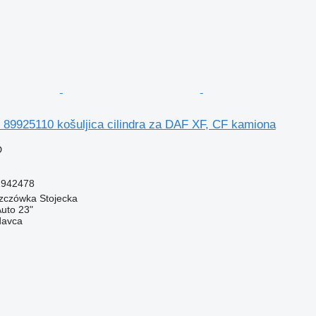
 89925110 košuljica cilindra za DAF XF, CF kamiona
D
1942478
szczówka Stojecka
Auto 23"
davca