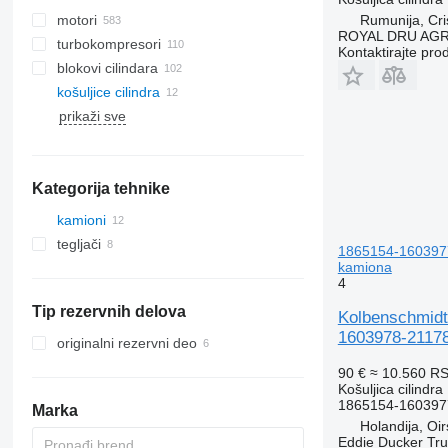
Rumunija, Cris
motori
ROYAL DRU AGR
turbokompresori
Kontaktirajte pro
blokovi cilindara
košuljice cilindra
prikaži sve
Kategorija tehnike
kamioni
tegljači
1865154-1603977
kamiona
4
Tip rezervnih delova
Kolbenschmidt
1603978-21178
originalni rezervni deo
90 €
≈ 10.560 R
Košuljica cilindra
1865154-160397
Marka
Holandija, Oi
Eddie Ducker Truc