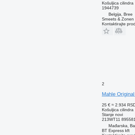
Košuljica cilindra
1944739
Belgija, Bree
Smeets & Zonen 
Kontaktirajte pro
2
Mahle Origina
25 €
≈ 2.934 RS
Košuljica cilindra
Stanje
novi
213WT11 895581
Mađarska, Ba
BT Express kft