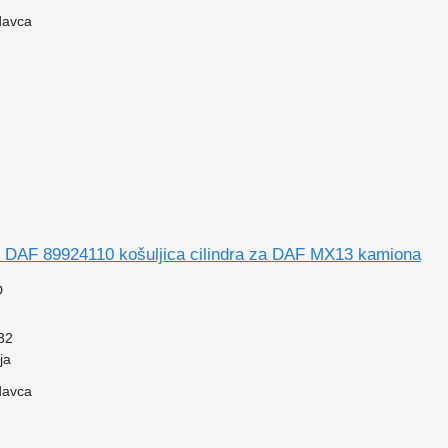
davca
 DAF 89924110 košuljica cilindra za DAF MX13 kamiona
D
32
ja
davca