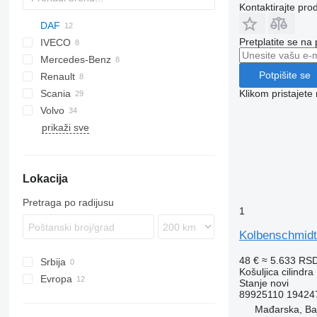
Kontaktirajte pro
DAF
Pretplatite se na
IVECO
CF
F-MAX
Mercedes-Benz
XF
Daily
LTM
Potpišite se
Renault
EuroCargo
A-Class
Canter
XF 105
Klikom pristajet
Scania
Eurotrakker
Actros
Midlum
Volvo
Stralis
Premium
prikaži sve
FH
VNL
Lokacija
Pretraga po radijusu
1
Kolbenschmidt
48 €
≈ 5.633 RS
Srbija
Košuljica cilindra
Evropa
Stanje
novi
89925110 19424
Mađarska
Mađarska, Ba
Belgija