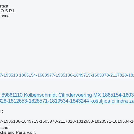
testi
O S.R.L.
davca
-193513 1865154-1603977-1935136-1849719-1603978-2117828-18126
 89861110 Kolbenschmidt Cilindervoering MX 1865154-16
28-1812653-1828571-1819534-1843244 košuljica cilindra 
SD
7-1935136-1849719-1603978-2117828-1812653-1828571-1819534-1
rschot
ks and Parts v.o.f.