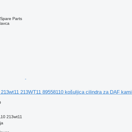
Spare Parts
davca
l 213wt11 213WT11 89558110 košuljica cilindra za DAF kam
D
10 213wt11
ja