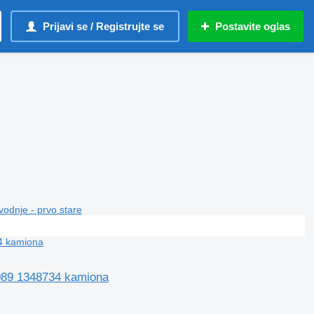
Prijavi se / Registrujte se
Postavite oglas
vodnje - prvo stare
42089 1348734 kamiona