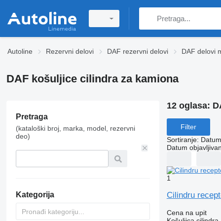
Autoline
Rezervni delovi
DAF rezervni delovi
DAF delovi 
DAF košuljice cilindra za kamiona
12 oglasa:
D
Pretraga
Filter
(kataloški broj, marka, model, rezervni
deo)
Sortiranje
:
Datum 
Datum objavljivan
1
Cilindru recep
Kategorija
Cena na upit
Košuljica cilindra