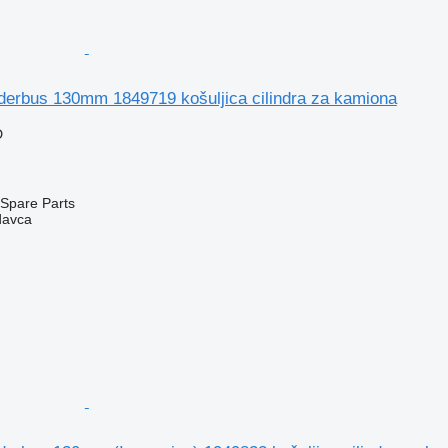
derbus 130mm 1849719 košuljica cilindra za kamiona
D
Spare Parts
davca