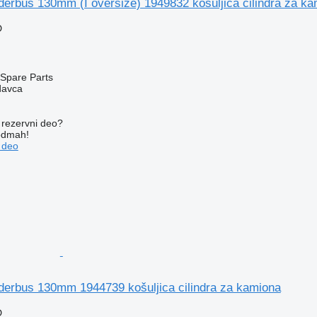
erbus 130mm (I oversize) 1949832 košuljica cilindra za k
D
Spare Parts
davca
rezervni dеo?
 odmah!
 dеo
derbus 130mm 1944739 košuljica cilindra za kamiona
D