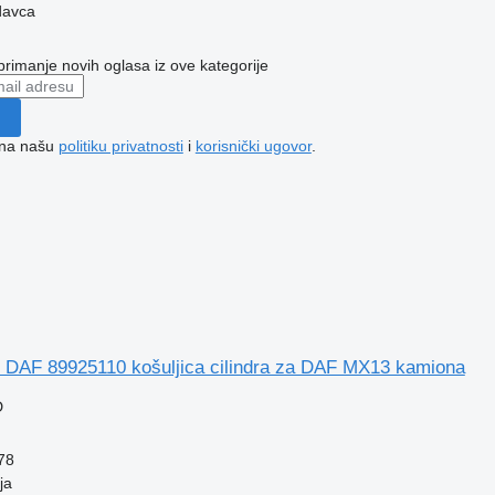
davca
 primanje novih oglasa iz ove kategorije
e na našu
politiku privatnosti
i
korisnički ugovor
.
 DAF 89925110 košuljica cilindra za DAF MX13 kamiona
D
78
ja