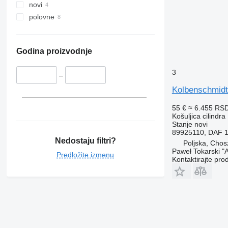
novi
polovne
Godina proizvodnje
3
–
Kolbenschmidt
55 €
≈ 6.455 RS
Košuljica cilindra
Stanje
novi
89925110, DAF 
Nedostaju filtri?
Poljska, Cho
Paweł Tokarski "
Predložite izmenu
Kontaktirajte pro