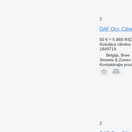
2
DAF Occ Cilin
50 €
≈ 5.868 RS
Košuljica cilindra
1849719
Belgija, Bree
Smeets & Zonen 
Kontaktirajte pro
2