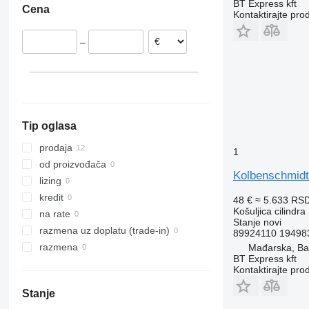
BT Express kft
Cena
Holandija
Kontaktirajte pro
Rumunija
–
Poljska
Španija
Danska
Tip oglasa
prodaja
1
od proizvođača
Kolbenschmidt
lizing
kredit
48 €
≈ 5.633 RS
Košuljica cilindra
na rate
Stanje
novi
razmena uz doplatu (trade-in)
89924110 19498
razmena
Mađarska, Ba
BT Express kft
Kontaktirajte pro
Stanje