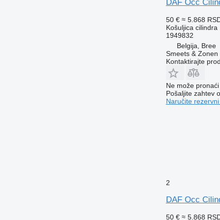
DAF Occ Cilind
50 €
≈ 5.868 RS
Košuljica cilindra
1949832
Belgija, Bree
Smeets & Zonen 
Kontaktirajte pro
Ne može pronaći 
Pošaljite zahtev
Naručite rezervni
2
DAF Occ Cilin
50 €
≈ 5.868 RS