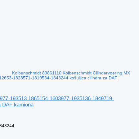
Kolbenschmidt 89861110 Kolbenschmidt Cilindervoering MX
53-1828571-1819534-1843244 košuljica cilindra za DAF
03977-193513 1865154-1603977-1935136-1849719-
za DAF kamiona
843244