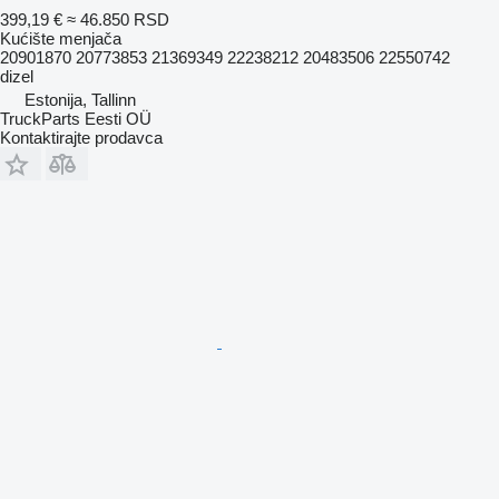
399,19 €
≈ 46.850 RSD
Kućište menjača
20901870 20773853 21369349 22238212 20483506 22550742
dizel
Estonija, Tallinn
TruckParts Eesti OÜ
Kontaktirajte prodavca