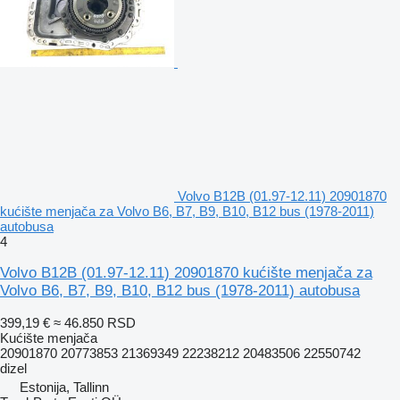
Volvo B12B (01.97-12.11) 20901870
kućište menjača za Volvo B6, B7, B9, B10, B12 bus (1978-2011)
autobusa
4
Volvo B12B (01.97-12.11) 20901870 kućište menjača za
Volvo B6, B7, B9, B10, B12 bus (1978-2011) autobusa
399,19 €
≈ 46.850 RSD
Kućište menjača
20901870 20773853 21369349 22238212 20483506 22550742
dizel
Estonija, Tallinn