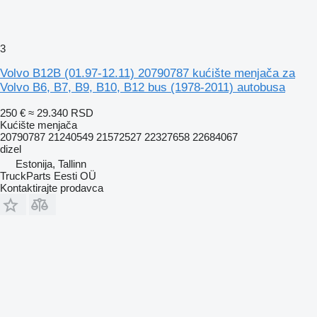
3
Volvo B12B (01.97-12.11) 20790787 kućište menjača za
Volvo B6, B7, B9, B10, B12 bus (1978-2011) autobusa
250 €
≈ 29.340 RSD
Kućište menjača
20790787 21240549 21572527 22327658 22684067
dizel
Estonija, Tallinn
TruckParts Eesti OÜ
Kontaktirajte prodavca