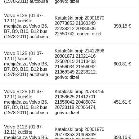
(1978-2011) autobusa
gorivo: dizel
Volvo B12B (01.97-
Kataloški broj: 20901870
12.11) kućište
20773853 21369349
menjača za Volvo B6,
399,19 €
22238212 20483506
B7, B9, B10, B12 bus
22550742, gorivo: dizel
(1978-2011) autobusa
Kataloški broj: 21412696
Volvo B12B (01.97-
20901871 21021416
12.11) kućište
22502019 21013493
menjača za Volvo B6,
600,81 €
21556034 21556042
B7, B9, B10, B12 bus
21369349 22238212,
(1978-2011) autobusa
gorivo: dizel
Volvo B12B (01.97-
Kataloški broj: 20743756
12.11) kućište
21058625 21412701
menjača za Volvo B6,
21556042 20485874
451,61 €
B7, B9, B10, B12 bus
20733118 20966474,
(1978-2011) autobusa
gorivo: dizel
Volvo B12B (01.97-
Kataloški broj: 20901870
12.11) kućište
20773853 21369349
menjača za Volvo B6,
399,19 €