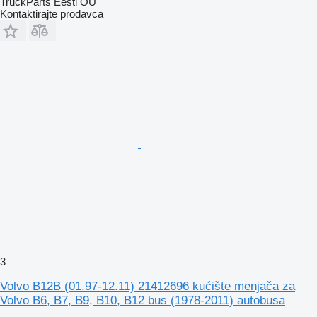
TruckParts Eesti OÜ
Kontaktirajte prodavca
3
Volvo B12B (01.97-12.11) 21412696 kućište menjača za
Volvo B6, B7, B9, B10, B12 bus (1978-2011) autobusa