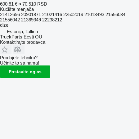
600,81 €
≈ 70.510 RSD
Kućište menjača
21412696 20901871 21021416 22502019 21013493 21556034
21556042 21369349 22238212
dizel
Estonija, Tallinn
TruckParts Eesti OÜ
Kontaktirajte prodavca
Prodajete tehniku?
Učinite to sa nama!
Postavite oglas