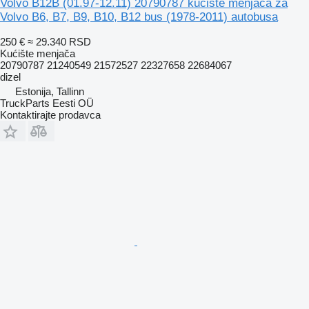
Volvo B12B (01.97-12.11) 20790787 kućište menjača za
Volvo B6, B7, B9, B10, B12 bus (1978-2011) autobusa
250 €
≈ 29.340 RSD
Kućište menjača
20790787 21240549 21572527 22327658 22684067
dizel
Estonija, Tallinn
TruckParts Eesti OÜ
Kontaktirajte prodavca