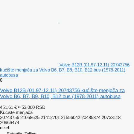
Volvo B12B (01.97-12.11) 20743756
kućište menjača za Volvo B6, B7, B9, B10, B12 bus (1978-2011)
autobusa
8
Volvo B12B (01.97-12.11) 20743756 kućište menjača za
Volvo B6, B7, B9, B10, B12 bus (1978-2011) autobusa
451,61 €
≈ 53.000 RSD
Kućište menjača
20743756 21058625 21412701 21556042 20485874 20733118
20966474
dizel
Estonija, Tallinn