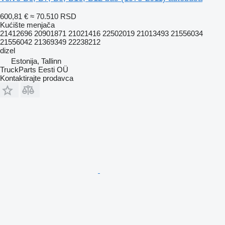
600,81 €
≈ 70.510 RSD
Kućište menjača
21412696 20901871 21021416 22502019 21013493 21556034
21556042 21369349 22238212
dizel
Estonija, Tallinn
TruckParts Eesti OÜ
Kontaktirajte prodavca