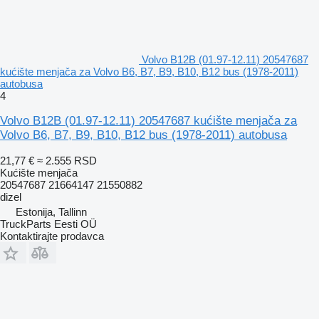
Volvo B12B (01.97-12.11) 20547687
kućište menjača za Volvo B6, B7, B9, B10, B12 bus (1978-2011)
autobusa
4
Volvo B12B (01.97-12.11) 20547687 kućište menjača za
Volvo B6, B7, B9, B10, B12 bus (1978-2011) autobusa
21,77 €
≈ 2.555 RSD
Kućište menjača
20547687 21664147 21550882
dizel
Estonija, Tallinn
TruckParts Eesti OÜ
Kontaktirajte prodavca