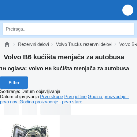
Rezervni delovi
Volvo Trucks rezervni delovi
Volvo B-
Volvo B6 kućišta menjača za autobusa
16 oglasa:
Volvo B6 kućišta menjača za autobusa
Filter
Sortiranje
:
Datum objavljivanja
Datum objavljivanja
Prvo skupe
Prvo jeftine
Godina proizvodnje -
prvo novi
Godina proizvodnje - prvo stare