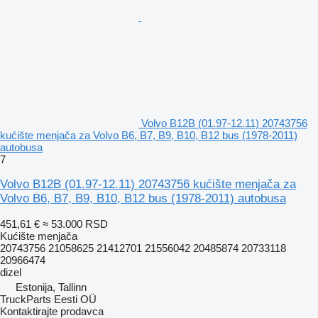
Volvo B12B (01.97-12.11) 20743756
kućište menjača za Volvo B6, B7, B9, B10, B12 bus (1978-2011)
autobusa
7
Volvo B12B (01.97-12.11) 20743756 kućište menjača za
Volvo B6, B7, B9, B10, B12 bus (1978-2011) autobusa
451,61 €
≈ 53.000 RSD
Kućište menjača
20743756 21058625 21412701 21556042 20485874 20733118
20966474
dizel
Estonija, Tallinn
TruckParts Eesti OÜ
Kontaktirajte prodavca