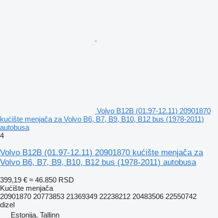
Volvo B12B (01.97-12.11) 20901870
kućište menjača za Volvo B6, B7, B9, B10, B12 bus (1978-2011)
autobusa
4
Volvo B12B (01.97-12.11) 20901870 kućište menjača za
Volvo B6, B7, B9, B10, B12 bus (1978-2011) autobusa
399,19 €
≈ 46.850 RSD
Kućište menjača
20901870 20773853 21369349 22238212 20483506 22550742
dizel
Estonija, Tallinn