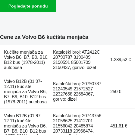
Pogledajte ponudu
Cene za Volvo B6 kućišta menjača
Kućište menjača za
Kataloški broj: AT2412C
Volvo B6, B7, B9, B10,
20790787 3190499
1.289,52 €
B12 bus (1978-2011)
3190591 85001709
autobusa
3190437, gorivo: dizel
Volvo B12B (01.97-
Kataloški broj: 20790787
12.11) kućište
21240549 21572527
menjača za Volvo B6,
250 €
22327658 22684067,
B7, B9, B10, B12 bus
gorivo: dizel
(1978-2011) autobusa
Volvo B12B (01.97-
Kataloški broj: 20743756
12.11) kućište
21058625 21412701
menjača za Volvo B6,
21556042 20485874
451,61 €
B7, B9, B10, B12 bus
20733118 20966474,