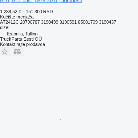
B10, B12 bus (1978-2011) autobusa
1.289,52 €
≈ 151.300 RSD
Kućište menjača
AT2412C 20790787 3190499 3190591 85001709 3190437
dizel
Estonija, Tallinn
TruckParts Eesti OÜ
Kontaktirajte prodavca