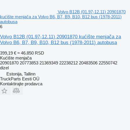
Volvo B12B (01.97-12.11) 20901870
kućište menjača za Volvo B6, B7, B9, B10, B12 bus (1978-2011)
autobusa
6
Volvo B12B (01.97-12.11) 20901870 kućište menjača za
Volvo B6, B7, B9, B10, B12 bus (1978-2011) autobusa
399,19 €
≈ 46.850 RSD
Kućište menjača
20901870 20773853 21369349 22238212 20483506 22550742
dizel
Estonija, Tallinn
TruckParts Eesti OÜ
Kontaktirajte prodavca