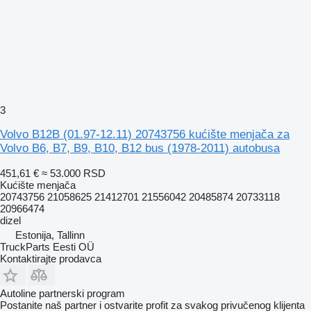
3
Volvo B12B (01.97-12.11) 20743756 kućište menjača za
Volvo B6, B7, B9, B10, B12 bus (1978-2011) autobusa
451,61 €
≈ 53.000 RSD
Kućište menjača
20743756 21058625 21412701 21556042 20485874 20733118
20966474
dizel
Estonija, Tallinn
TruckParts Eesti OÜ
Kontaktirajte prodavca
Autoline partnerski program
Postanite naš partner i ostvarite profit za svakog privučenog klijenta