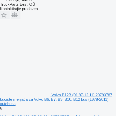
TruckParts Eesti OÜ
Kontaktirajte prodavca
Volvo B12B (01.97-12.11) 20790787
kućište menjača za Volvo B6, B7, B9, B10, B12 bus (1978-2011)
autobusa
6