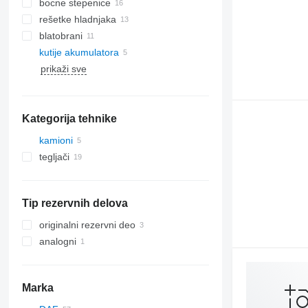
bocne stepenice
rešetke hladnjaka
blatobrani
kutije akumulatora
prikaži sve
Kategorija tehnike
kamioni
tegljači
Tip rezervnih delova
originalni rezervni deo
analogni
Marka