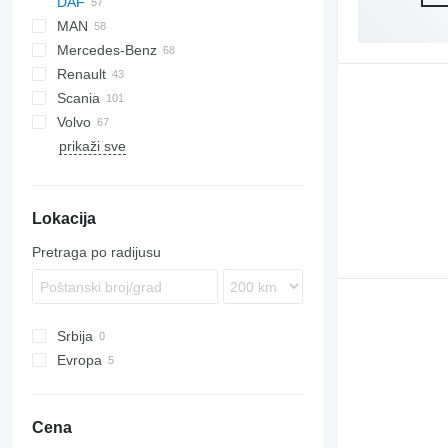
DAF
MAN
CF
F-MAX
Daily
Mercedes-Benz
LF
EuroCargo
F90
CF 75
Renault
XD
EuroStar
TGA
A-Class
LF 45
Scania
XF
Eurotech
TGL
Actros
D-series
Volvo
Eurotrakker
TGM
Antos
Kerax
P-series
XF 95
prikaži sve
S-Way
TGS
Arocs
Magnum
R-series
FH
XF 105
Stralis
TGX
Atego
Mascott
S-series
FL
XF 106
Axor
Midliner
FM
XF 480
Lokacija
Econic
Midlum
FMX
MB
Premium
VNL
Pretraga po radijusu
T-series
Srbija
Evropa
Belgija
Portugalija
Cena
Poljska