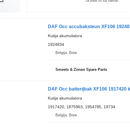
Učinite to sa nama!
DAF Occ accubaksteun XF106 1924834
Kutija akumulatora
1924834
Belgija, Bree
Smeets & Zonen Spare Parts
DAF Occ batterijbak XF106 1917420 k
Kutija akumulatora
1917420, 1875963, 1954785, 19734
Belgija, Bree