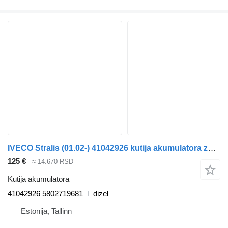
IVECO Stralis (01.02-) 41042926 kutija akumulatora za IVECO Stralis, Trakker (2002-) tegljača
125 €
≈ 14.670 RSD
Kutija akumulatora
41042926 5802719681
dizel
Estonija, Tallinn