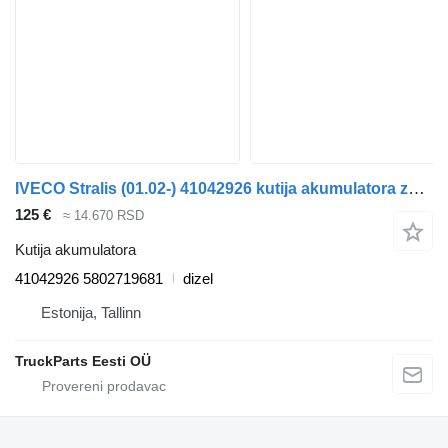
IVECO Stralis (01.02-) 41042926 kutija akumulatora za IVECO Stralis, Trakker (2002-) tegljača
125 €
≈ 14.670 RSD
Kutija akumulatora
41042926 5802719681
dizel
Estonija, Tallinn
TruckParts Eesti OÜ