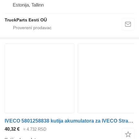
Estonija, Tallinn
TruckParts Eesti OÜ
IVECO 5801258838 kutija akumulatora za IVECO Stralis, Trakker (2002-) tegljača
40,32 €
≈ 4.732 RSD