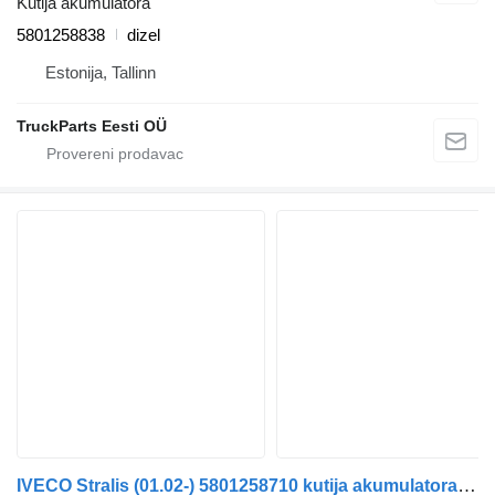
Kutija akumulatora
5801258838
dizel
Estonija, Tallinn
TruckParts Eesti OÜ
IVECO Stralis (01.02-) 5801258710 kutija akumulatora za IVECO Stralis, Trakker (2002-) tegljača