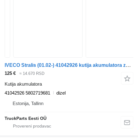
IVECO Stralis (01.02-) 41042926 kutija akumulatora za IVECO Stralis, Trakker (2002-) tegljača
125 €
≈ 14.670 RSD
Kutija akumulatora
41042926 5802719681
dizel
Estonija, Tallinn
TruckParts Eesti OÜ