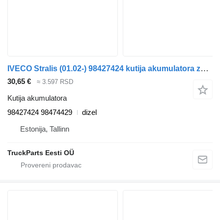
IVECO Stralis (01.02-) 98427424 kutija akumulatora za IVECO Stralis, Trakker (2002-) tegljača
30,65 €
≈ 3.597 RSD
Kutija akumulatora
98427424 98474429
dizel
Estonija, Tallinn
TruckParts Eesti OÜ