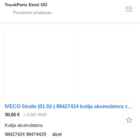
TruckParts Eesti OÜ
IVECO Stralis (01.02-) 98427424 kutija akumulatora za IVECO Stralis, Trakker (2002-) tegljača
30,65 €
≈ 3.597 RSD
Kutija akumulatora
98427424 98474429
dizel