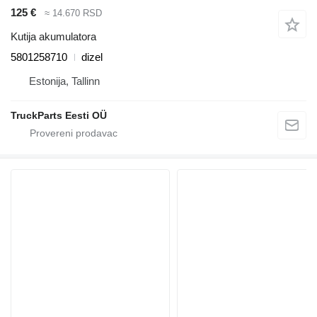
125 €
≈ 14.670 RSD
Kutija akumulatora
5801258710
dizel
Estonija, Tallinn
TruckParts Eesti OÜ