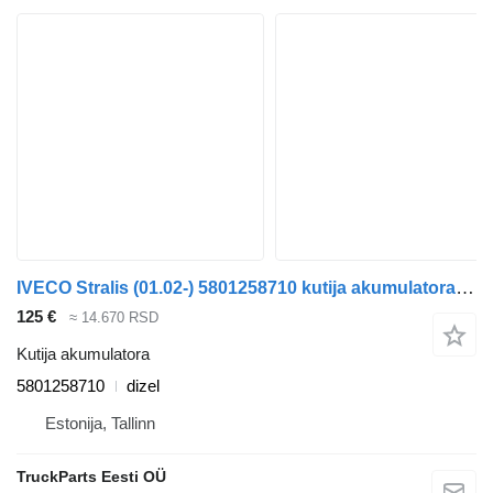
IVECO Stralis (01.02-) 5801258710 kutija akumulatora za IVECO Stralis, Trakker (2002-) tegljača
125 €
≈ 14.670 RSD
Kutija akumulatora
5801258710
dizel
Estonija, Tallinn
TruckParts Eesti OÜ