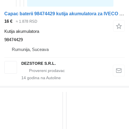
Capac baterii 98474429 kutija akumulatora za IVECO STRALIS tegljača
16 €
≈ 1.878 RSD
Kutija akumulatora
98474429
Rumunija, Suceava
DEZSTORE S.R.L.
14
godina na Autoline