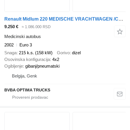
Renault Midlum 220 MEDISCHE VRACHTWAGEN /CAMION MEDICALE / MEDICAL TRUCK
9.250 €
≈ 1.086.000 RSD
Medicinski autobus
2002
Euro 3
Snaga
215 k.s. (158 kW)
Gorivo
dizel
Osovinska konfiguracija
4x2
Ogibljenje
gibanj/pneumatski
Belgija, Genk
BVBA OPTIMA TRUCKS