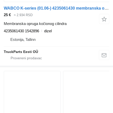
WABCO K-series (01.06-) 4235061430 membranska opruga kočionog cilindra za Scania K,N,F-series bus (2006-) autobusa
25 €
≈ 2.934 RSD
Membranska opruga kočionog cilindra
4235061430 1542896
dizel
Estonija, Tallinn
TruckParts Eesti OÜ