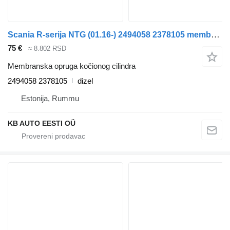
Scania R-seriјa NTG (01.16-) 2494058 2378105 membranska opruga kočionog cilindra za Scania R-Series NTG (01.16-) kamiona
75 €
≈ 8.802 RSD
Membranska opruga kočionog cilindra
2494058 2378105
dizel
Estonija, Rummu
KB AUTO EESTI OÜ