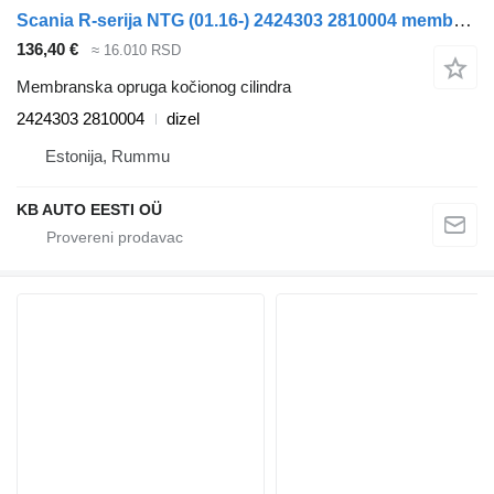
Scania R-seriјa NTG (01.16-) 2424303 2810004 membranska opruga kočionog cilindra za Scania R-Series NTG (01.16-) kamiona
136,40 €
≈ 16.010 RSD
Membranska opruga kočionog cilindra
2424303 2810004
dizel
Estonija, Rummu
KB AUTO EESTI OÜ