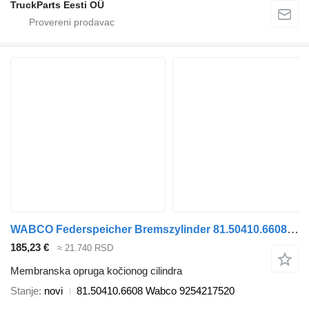
TruckParts Eesti OÜ
WABCO Federspeicher Bremszylinder 81.50410.6608 Wabco membranska opruga kočionog cilindra za MAN TGA TGS TGX tegljača
185,23 €
≈ 21.740 RSD
Membranska opruga kočionog cilindra
Stanje
novi
81.50410.6608 Wabco 9254217520