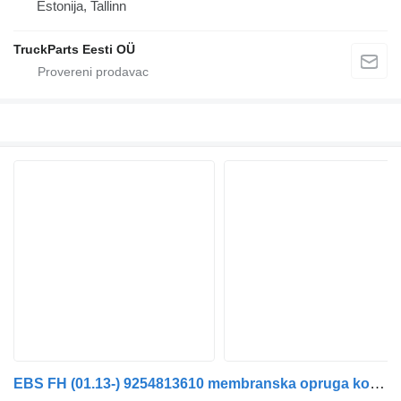
Estonija, Tallinn
TruckParts Eesti OÜ
EBS FH (01.13-) 9254813610 membranska opruga kočionog cilindra za Volvo FH, FM, FMX-4 series (2013-) tegljača