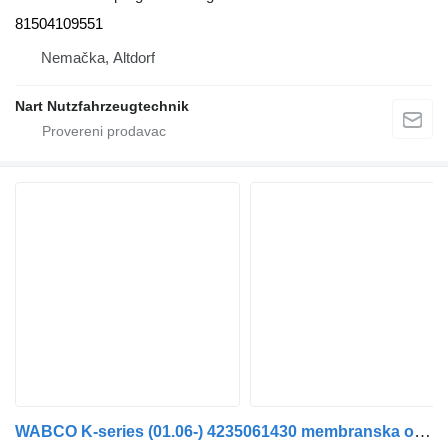
81504109551
Nemačka, Altdorf
Nart Nutzfahrzeugtechnik
WABCO K-series (01.06-) 4235061430 membranska opruga kočionog cilindra za Scania K,N,F-series bus (2006-) autobusa