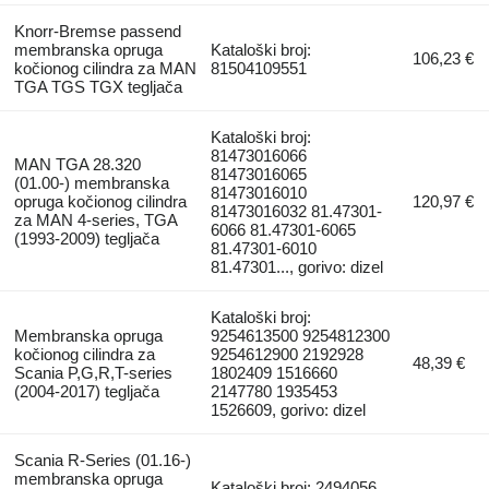
Knorr-Bremse passend
membranska opruga
Kataloški broj:
106,23 €
kočionog cilindra za MAN
81504109551
TGA TGS TGX tegljača
Kataloški broj:
81473016066
MAN TGA 28.320
81473016065
(01.00-) membranska
81473016010
opruga kočionog cilindra
120,97 €
81473016032 81.47301-
za MAN 4-series, TGA
6066 81.47301-6065
(1993-2009) tegljača
81.47301-6010
81.47301..., gorivo: dizel
Kataloški broj:
Membranska opruga
9254613500 9254812300
kočionog cilindra za
9254612900 2192928
48,39 €
Scania P,G,R,T-series
1802409 1516660
(2004-2017) tegljača
2147780 1935453
1526609, gorivo: dizel
Scania R-Series (01.16-)
membranska opruga
Kataloški broj: 2494056,