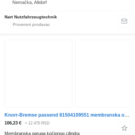
Nemačka, Altdorf
Nart Nutzfahrzeugtechnik
Knorr-Bremse passend 81504109551 membranska opruga kočionog cilindra za MAN TGA TGS TGX tegljača
106,23 €
≈ 12.470 RSD
Membranska opruga kočionog cilindra