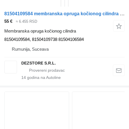
81504109584 membranska opruga kočionog cilindra za MAN TGL tegljača
55 €
≈ 6.455 RSD
Membranska opruga kočionog cilindra
81504109584, 81504109738 81504106584
Rumunija, Suceava
DEZSTORE S.R.L.
14
godina na Autoline