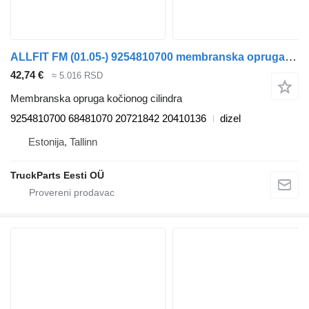
ALLFIT FM (01.05-) 9254810700 membranska opruga kočionog cilindra za Volvo FM7-FM12, FM, FMX (1998-2014) tegljača
42,74 €
≈ 5.016 RSD
Membranska opruga kočionog cilindra
9254810700 68481070 20721842 20410136
dizel
Estonija, Tallinn
TruckParts Eesti OÜ