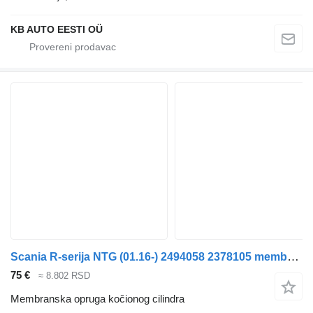
KB AUTO EESTI OÜ
Scania R-seriјa NTG (01.16-) 2494058 2378105 membranska opruga kočionog cilindra za Scania R-Series NTG (01.16-) kamiona
75 €
≈ 8.802 RSD
Membranska opruga kočionog cilindra