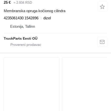
25 €
≈ 2.934 RSD
Membranska opruga kočionog cilindra
4235061430 1542896
dizel
Estonija, Tallinn
TruckParts Eesti OÜ