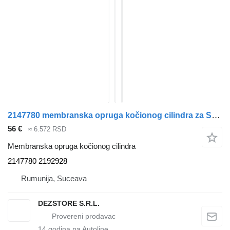
2147780 membranska opruga kočionog cilindra za Scania R tegljača
56 €
≈ 6.572 RSD
Membranska opruga kočionog cilindra
2147780 2192928
Rumunija, Suceava
DEZSTORE S.R.L.
14
godina na Autoline