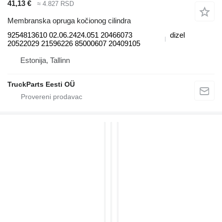
41,13 €
≈ 4.827 RSD
Membranska opruga kočionog cilindra
9254813610 02.06.2424.051 20466073
dizel
20522029 21596226 85000607 20409105
Estonija, Tallinn
TruckParts Eesti OÜ