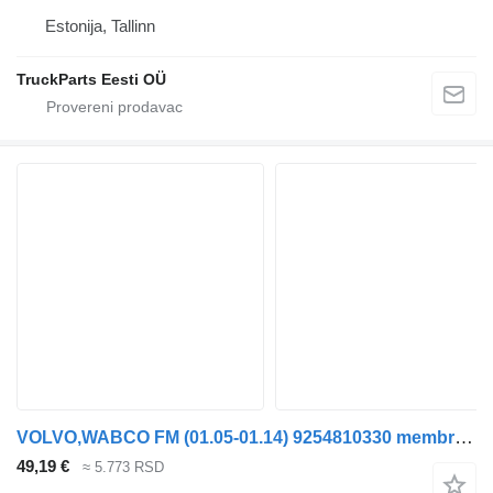
Estonija, Tallinn
TruckParts Eesti OÜ
VOLVO,WABCO FM (01.05-01.14) 9254810330 membranska opruga kočionog cilindra za Volvo FM7-FM12, FM, FMX (1998-2014) tegljača
49,19 €
≈ 5.773 RSD