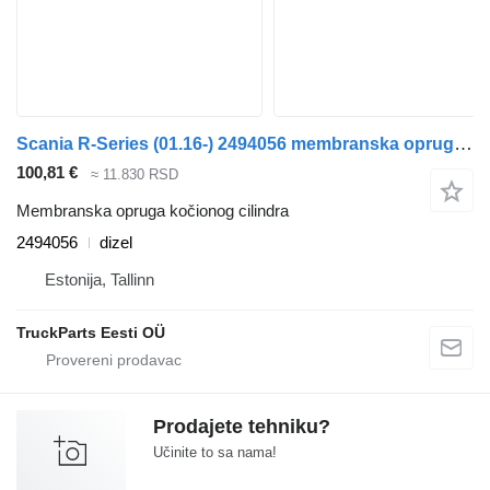
Scania R-Series (01.16-) 2494056 membranska opruga kočionog cilindra za Scania L,P,G,R,S-series (2016-) tegljača
100,81 €
≈ 11.830 RSD
Membranska opruga kočionog cilindra
2494056
dizel
Estonija, Tallinn
TruckParts Eesti OÜ
Prodajete tehniku?
Učinite to sa nama!