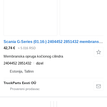
Scania G-Series (01.16-) 2404452 2851432 membranska opruga kočionog cilindra za Scania L,P,G,R,S-series (2016-) tegljača
42,74 €
≈ 5.016 RSD
Membranska opruga kočionog cilindra
2404452 2851432
dizel
Estonija, Tallinn
TruckParts Eesti OÜ