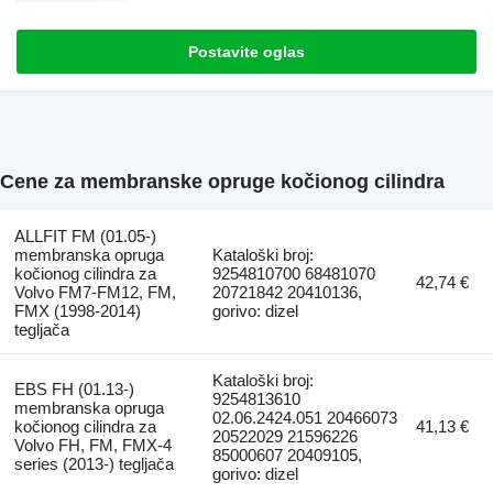
Postavite oglas
Cene za membranske opruge kočionog cilindra
ALLFIT FM (01.05-)
membranska opruga
Kataloški broj:
kočionog cilindra za
9254810700 68481070
42,74 €
Volvo FM7-FM12, FM,
20721842 20410136,
FMX (1998-2014)
gorivo: dizel
tegljača
Kataloški broj:
EBS FH (01.13-)
9254813610
membranska opruga
02.06.2424.051 20466073
kočionog cilindra za
41,13 €
20522029 21596226
Volvo FH, FM, FMX-4
85000607 20409105,
series (2013-) tegljača
gorivo: dizel