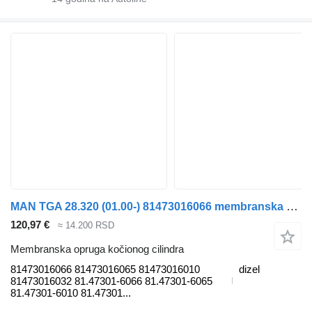
MAN TGA 28.320 (01.00-) 81473016066 membranska opruga kočionog cilindra za MAN 4-series, TGA (1993-2009) tegljača
120,97 €
≈ 14.200 RSD
Membranska opruga kočionog cilindra
81473016066 81473016065 81473016010
dizel
81473016032 81.47301-6066 81.47301-6065
81.47301-6010 81.47301...