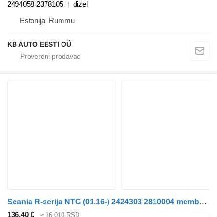
2494058 2378105
dizel
Estonija, Rummu
KB AUTO EESTI OÜ
Scania R-seriјa NTG (01.16-) 2424303 2810004 membranska opruga kočionog cilindra za Scania R-Series NTG (01.16-) kamiona
136,40 €
≈ 16.010 RSD