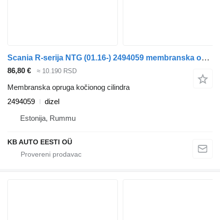
Scania R-seriјa NTG (01.16-) 2494059 membranska opruga kočionog cilindra za Scania R-Series NTG (01.16-) kamiona
86,80 €
≈ 10.190 RSD
Membranska opruga kočionog cilindra
2494059
dizel
Estonija, Rummu
KB AUTO EESTI OÜ