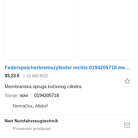
Federspeicherbremszylinder rechts 0194205718 membranska opruga kočionog cilindra za DAF MERCEDES kamiona
93,23 €
≈ 10.940 RSD
Membranska opruga kočionog cilindra
Stanje
novi
0194205718
Nemačka, Altdorf
Nart Nutzfahrzeugtechnik