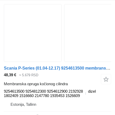
Scania P-Series (01.04-12.17) 9254613500 membranska opruga kočionog cilindra za Scania P,G,R,T-series (2004-2017) tegljača
48,39 €
≈ 5.679 RSD
Membranska opruga kočionog cilindra
9254613500 9254812300 9254612900 2192928
dizel
1802409 1516660 2147780 1935453 1526609
Estonija, Tallinn