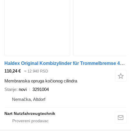
Haldex Original Kombizylinder für Trommelbremse 4945818 3291004 membranska opruga kočionog cilindra za kamiona
110,24 €
≈ 12.940 RSD
Membranska opruga kočionog cilindra
Stanje
novi
3291004
Nemačka, Altdorf
Nart Nutzfahrzeugtechnik