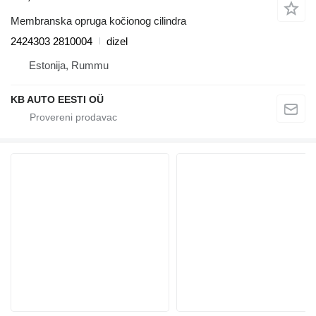
Membranska opruga kočionog cilindra
2424303 2810004
dizel
Estonija, Rummu
KB AUTO EESTI OÜ