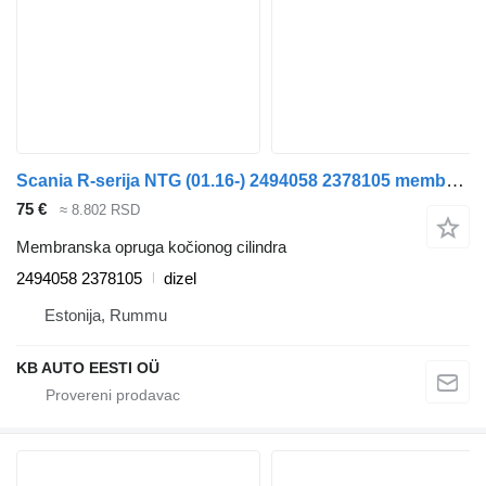
Scania R-seriјa NTG (01.16-) 2494058 2378105 membranska opruga kočionog cilindra za Scania R-Series NTG (01.16-) kamiona
75 €
≈ 8.802 RSD
Membranska opruga kočionog cilindra
2494058 2378105
dizel
Estonija, Rummu
KB AUTO EESTI OÜ