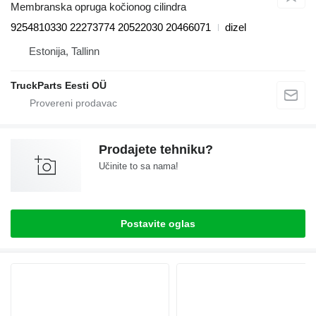
Membranska opruga kočionog cilindra
9254810330 22273774 20522030 20466071
dizel
Estonija, Tallinn
TruckParts Eesti OÜ
Prodajete tehniku?
Učinite to sa nama!
Postavite oglas