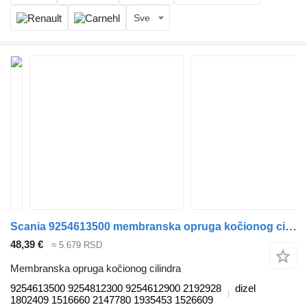
Sve
Scania 9254613500 membranska opruga kočionog cilindra za Scania P,G,R,T-series (2004-2017) tegljača
48,39 €
≈ 5.679 RSD
Membranska opruga kočionog cilindra
9254613500 9254812300 9254612900 2192928
dizel
1802409 1516660 2147780 1935453 1526609