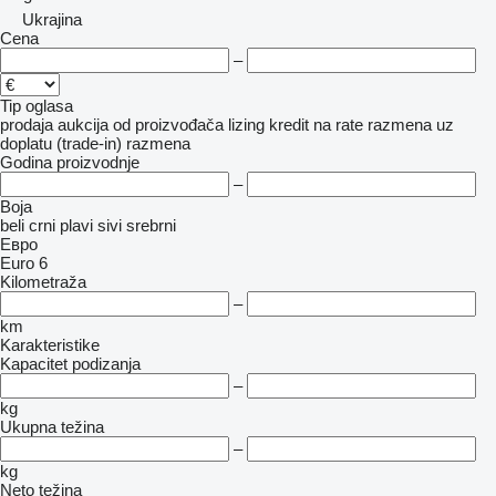
Ukrajina
Cena
–
Tip oglasa
prodaja
aukcija
od proizvođača
lizing
kredit
na rate
razmena uz
doplatu (trade-in)
razmena
Godina proizvodnje
–
Boja
beli
crni
plavi
sivi
srebrni
Евро
Euro 6
Kilometraža
–
km
Karakteristike
Kapacitet podizanja
–
kg
Ukupna težina
–
kg
Neto težina