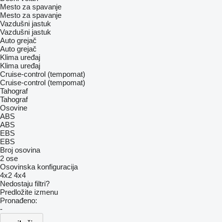
Mesto za spavanje
Mesto za spavanje
Vazdušni jastuk
Vazdušni jastuk
Auto grejač
Auto grejač
Klima uređaj
Klima uređaj
Cruise-control (tempomat)
Cruise-control (tempomat)
Tahograf
Tahograf
Osovine
ABS
ABS
EBS
EBS
Broj osovina
2 ose
Osovinska konfiguracija
4x2
4x4
Nedostaju filtri?
Predložite izmenu
Pronađeno:
-