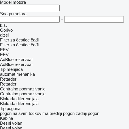
Model motora
Snaga motora
–
k.s.
Gorivo
dizel
Filter za čestice čađi
Filter za čestice čađi
EEV
EEV
AdBlue rezervoar
AdBlue rezervoar
Tip menjača
automat
mehanika
Retarder
Retarder
Centralno podmazivanje
Centralno podmazivanje
Blokada diferencijala
Blokada diferencijala
Tip pogona
pogon na svim točkovima
prednji pogon
zadnji pogon
Kabina
Desni volan
Desni volan