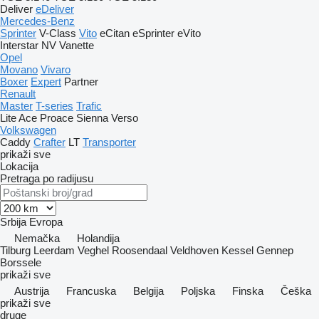
Deliver
eDeliver
Mercedes-Benz
Sprinter
V-Class
Vito
eCitan
eSprinter
eVito
Interstar
NV
Vanette
Opel
Movano
Vivaro
Boxer
Expert
Partner
Renault
Master
T-series
Trafic
Lite Ace
Proace
Sienna
Verso
Volkswagen
Caddy
Crafter
LT
Transporter
prikaži sve
Lokacija
Pretraga po radijusu
Srbija
Evropa
Nemačka
Holandija
Tilburg
Leerdam
Veghel
Roosendaal
Veldhoven
Kessel
Gennep
Borssele
prikaži sve
Austrija
Francuska
Belgija
Poljska
Finska
Češka
prikaži sve
druge