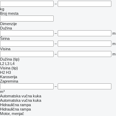
–
kg
Broj mesta
Dimenzije
Dužina
–
m
Širina
–
m
Visina
–
m
Dužina (tip)
L2
L3
L4
Visina (tip)
H2
H3
Karoserija
Zapremina
–
m³
Automatska vučna kuka
Automatska vučna kuka
Hidraulična rampa
Hidraulična rampa
Motor, menjač