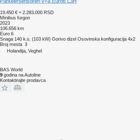
Parkeersensoren v+a Euro6 L3H
19.450 €
≈ 2.283.000 RSD
Minibus furgon
2023
106.656 km
Euro 6
Snaga
140 k.s. (103 kW)
Gorivo
dizel
Osovinska konfiguracija
4x2
Broj mesta
3
Holandija, Veghel
BAS World
9
godina na Autoline
Kontaktirajte prodavca