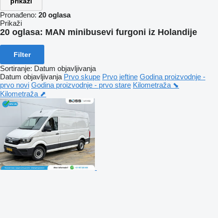
prikaži
Pronađeno:
20 oglasa
Prikaži
20 oglasa:
MAN minibusevi furgoni iz Holandije
Filter
Sortiranje
:
Datum objavljivanja
Datum objavljivanja
Prvo skupe
Prvo jeftine
Godina proizvodnje -
prvo novi
Godina proizvodnje - prvo stare
Kilometraža ⬊
Kilometraža ⬈