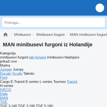
Minibusevi
Minibusevi furgoni
MAN minibusevi furgon
MAN minibusevi furgoni iz Holandije
Kategorija
minibusevi furgoni
laki furgoni
minibusevi hladnjače
prikaži sve
Marka
Jumper
Jumpy
Ducato
Scudo
Talento
Ford
Cargo
E-Transit
E-series
L-series
Tourneo
Transit
H-series
IVECO
Daily
MAN
TGE
TGE 3.140
TGE 3.180
TGE 5.180