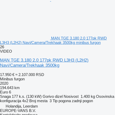
MAN TGE 3.180 2.0 177pk RWD
L3H3 (L2H2) Navi/Camera/Trekhaak 3500kg minibus furgon
26
VIDEO
MAN TGE 3.180 2.0 177pk RWD L3H3 (L2H2)
Navi/Camera/Trekhaak 3500kg
17.950 €
≈ 2.107.000 RSD
Minibus furgon
2020
194.643 km
Euro 6
Snaga
177 k.s. (130 kW)
Gorivo
dizel
Nosivost
1.400 kg
Osovinska
konfiguracija
4x2
Broj mesta
3
Tip pogona
zadnji pogon
Holandija, Leerdam
EUROPE-VANS B.V.
Kontaktirajte prodavca