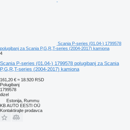
Scania P-series (01.04-) 1799578
polugibanj za Scania P,G,R,T-series (2004-2017) kamiona
4
Scania P-series (01.04-) 1799578 polugibanj za Scania
P,G,R,T-series (2004-2017) kamiona
161,20 €
≈ 18.920 RSD
Polugibanj
1799578
dizel
Estonija, Rummu
KB AUTO EESTI OÜ
Kontaktirajte prodavca