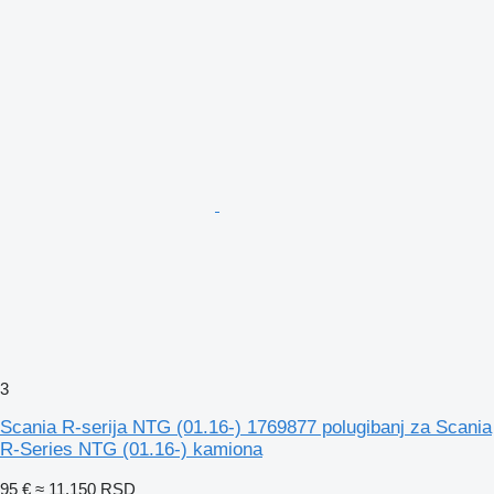
3
Scania R-seriјa NTG (01.16-) 1769877 polugibanj za Scania
R-Series NTG (01.16-) kamiona
95 €
≈ 11.150 RSD