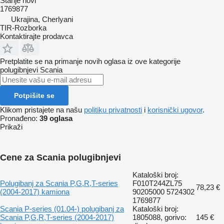
Stanje
novi
1769877
Ukrajina, Cherlyani
TIR-Rozborka
Kontaktirajte prodavca
Pretplatite se na primanje novih oglasa iz ove kategorije
polugibnjevi
Scania
Potpišite se
Klikom pristajete na našu
politiku privatnosti
i
korisnički ugovor
.
Pronađeno:
39 oglasa
Prikaži
Cene za Scania polugibnjevi
Kataloški broj:
Polugibanj za Scania P,G,R,T-series
F010T244ZL75
78,23 €
(2004-2017) kamiona
90205000 5724302
1769877
Scania P-series (01.04-) polugibanj za
Kataloški broj:
Scania P,G,R,T-series (2004-2017)
1805088, gorivo:
145 €