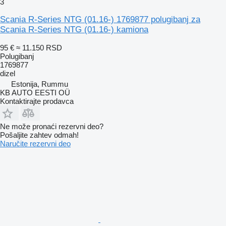
3
Scania R-Series NTG (01.16-) 1769877 polugibanj za
Scania R-Series NTG (01.16-) kamiona
95 €
≈ 11.150 RSD
Polugibanj
1769877
dizel
Estonija, Rummu
KB AUTO EESTI OÜ
Kontaktirajte prodavca
Ne može pronaći rezervni dеo?
Pošaljite zahtev odmah!
Naručite rezervni dеo