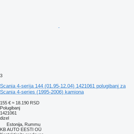
3
Scania 4-seriјa 144 (01.95-12.04) 1421061 polugibanj za
Scania 4-series (1995-2006) kamiona
155 €
≈ 18.190 RSD
Polugibanj
1421061
dizel
Estonija, Rummu
KB AUTO EESTI OÜ