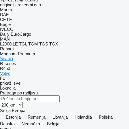
originalni rezervni deo
Marka
DAF
CF
LF
Eagle
IVECO
Daily
EuroCargo
MAN
L2000
LE
TGL
TGM
TGS
TGX
Renault
Magnum
Premium
Scania
R-series
R450
Volvo
FL
prikaži sve
Lokacija
Pretraga po radijusu
Srbija
Evropa
Estonija
Rumunija
Litvanija
Holandija
Poljska
Danska
Nemačka
Belgija
druge