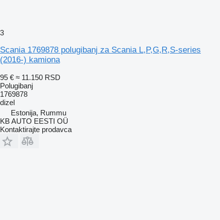
3
Scania 1769878 polugibanj za Scania L,P,G,R,S-series
(2016-) kamiona
95 €
≈ 11.150 RSD
Polugibanj
1769878
dizel
Estonija, Rummu
KB AUTO EESTI OÜ
Kontaktirajte prodavca