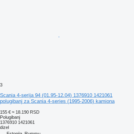
3
Scania 4-seriјa 94 (01.95-12.04) 1376910 1421061
polugibanj za Scania 4-series (1995-2006) kamiona
155 €
≈ 18.190 RSD
Polugibanj
1376910 1421061
dizel
Estonija, Rummu