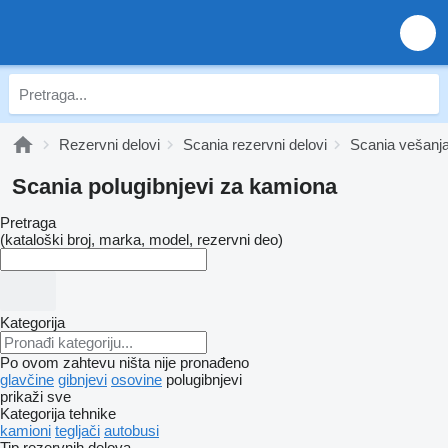
Rezervni delovi
Scania rezervni delovi
Scania vešanj
Scania polugibnjevi za kamiona
Pretraga
(kataloški broj, marka, model, rezervni deo)
Kategorija
Po ovom zahtevu ništa nije pronađeno
glavčine
gibnjevi
osovine
polugibnjevi
prikaži sve
Kategorija tehnike
kamioni
tegljači
autobusi
Tip rezervnih delova