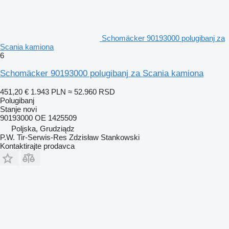
Schomäcker 90193000 polugibanj za
Scania kamiona
6
Schomäcker 90193000 polugibanj za Scania kamiona
451,20 €
1.943 PLN
≈ 52.960 RSD
Polugibanj
Stanje
novi
90193000 OE 1425509
Poljska, Grudziądz
P.W. Tir-Serwis-Res Zdzisław Stankowski
Kontaktirajte prodavca