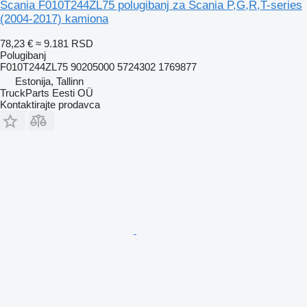
Scania F010T244ZL75 polugibanj za Scania P,G,R,T-series
(2004-2017) kamiona
78,23 €
≈ 9.181 RSD
Polugibanj
F010T244ZL75 90205000 5724302 1769877
Estonija, Tallinn
TruckParts Eesti OÜ
Kontaktirajte prodavca