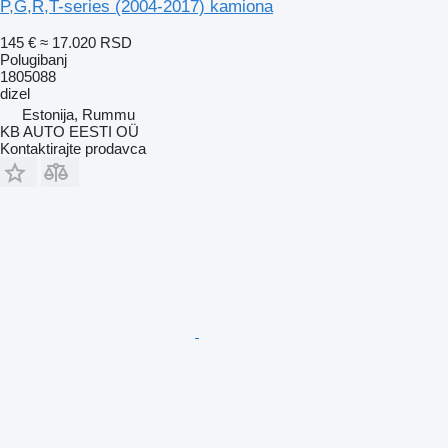
P,G,R,T-series (2004-2017) kamiona
145 €
≈ 17.020 RSD
Polugibanj
1805088
dizel
Estonija, Rummu
KB AUTO EESTI OÜ
Kontaktirajte prodavca