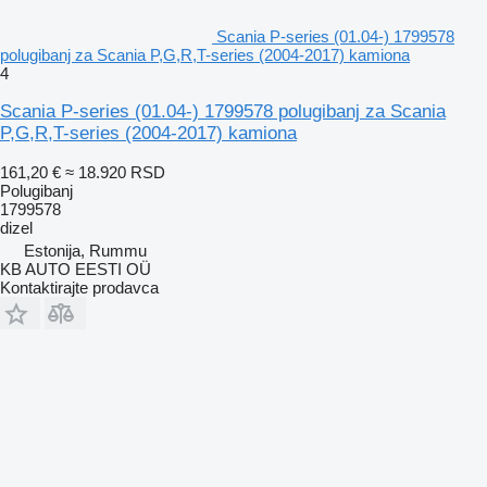
Scania P-series (01.04-) 1799578
polugibanj za Scania P,G,R,T-series (2004-2017) kamiona
4
Scania P-series (01.04-) 1799578 polugibanj za Scania
P,G,R,T-series (2004-2017) kamiona
161,20 €
≈ 18.920 RSD
Polugibanj
1799578
dizel
Estonija, Rummu
KB AUTO EESTI OÜ
Kontaktirajte prodavca