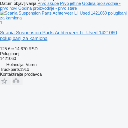
Datum objavljivanja
Prvo skupe
Prvo jeftine
Godina proizvodnje -
prvo novi
Godina proizvodnje - prvo stare
1
Scania Suspension Parts Achterveer Li. Used 1421060
polugibanj za kamiona
125 €
≈ 14.670 RSD
Polugibanj
1421060
Holandija, Vuren
Truckparts1919
Kontaktirajte prodavca