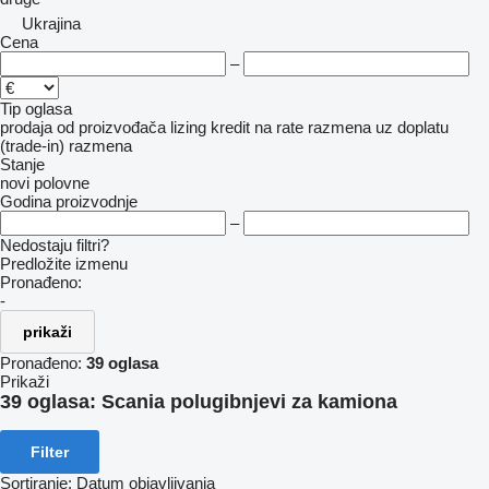
Ukrajina
Cena
–
Tip oglasa
prodaja
od proizvođača
lizing
kredit
na rate
razmena uz doplatu
(trade-in)
razmena
Stanje
novi
polovne
Godina proizvodnje
–
Nedostaju filtri?
Predložite izmenu
Pronađeno:
-
prikaži
Pronađeno:
39 oglasa
Prikaži
39 oglasa:
Scania polugibnjevi za kamiona
Filter
Sortiranje
:
Datum objavljivanja