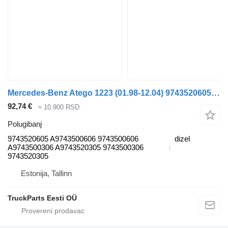
Mercedes-Benz Atego 1223 (01.98-12.04) 9743520605 polugibanj za Mercedes-Benz Atego, Atego 2, Atego 3 (1996-) tegljača
92,74 €
≈ 10.900 RSD
Polugibanj
9743520605 A9743500606 9743500606
dizel
A9743500306 A9743520305 9743500306
9743520305
Estonija, Tallinn
TruckParts Eesti OÜ