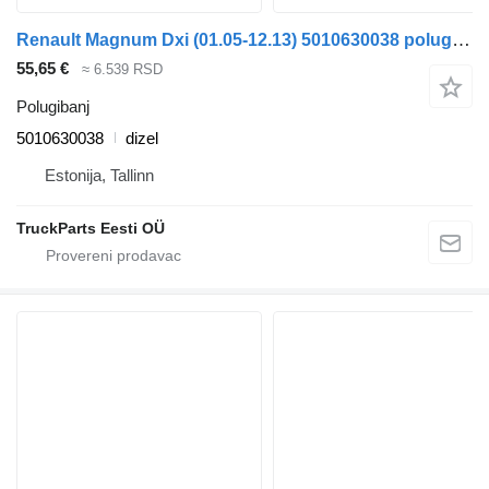
Renault Magnum Dxi (01.05-12.13) 5010630038 polugibanj za Renault Magnum (1990-2014) tegljača
55,65 €
≈ 6.539 RSD
Polugibanj
5010630038
dizel
Estonija, Tallinn
TruckParts Eesti OÜ