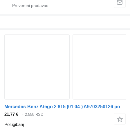
Mercedes-Benz Atego 2 815 (01.04-) A9703250126 polugibanj za Mercedes-Benz Atego, Atego 2, Atego 3 (1996-) tegljača
21,77 €
≈ 2.558 RSD
Polugibanj