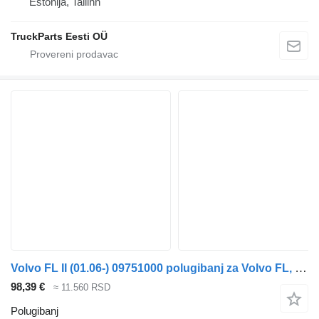
Estonija, Tallinn
TruckParts Eesti OÜ
Volvo FL II (01.06-) 09751000 polugibanj za Volvo FL, FE (2005-2014) tegljača
98,39 €
≈ 11.560 RSD
Polugibanj