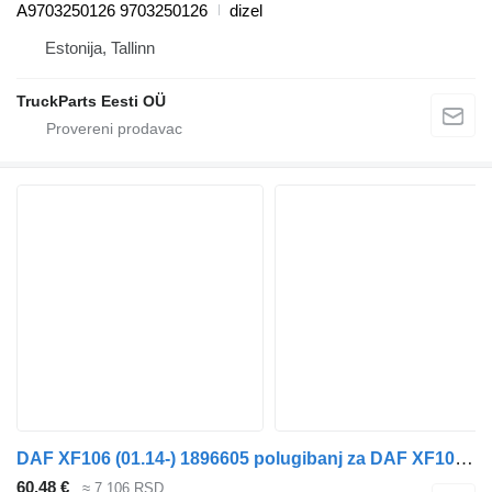
A9703250126 9703250126
dizel
Estonija, Tallinn
TruckParts Eesti OÜ
DAF XF106 (01.14-) 1896605 polugibanj za DAF XF106 (2014-) tegljača
60,48 €
≈ 7.106 RSD