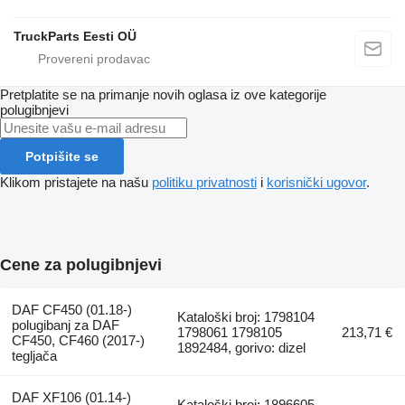
TruckParts Eesti OÜ
Pretplatite se na primanje novih oglasa iz ove kategorije
polugibnjevi
Potpišite se
Klikom pristajete na našu
politiku privatnosti
i
korisnički ugovor
.
Cene za polugibnjevi
DAF CF450 (01.18-)
Kataloški broj: 1798104
polugibanj za DAF
1798061 1798105
213,71 €
CF450, CF460 (2017-)
1892484, gorivo: dizel
tegljača
DAF XF106 (01.14-)
Kataloški broj: 1896605,