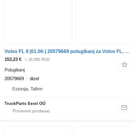
Volvo FL II (01.06-) 20579669 polugibanj za Volvo FL, FE (2005-2014) tegljača
153,23 €
≈ 18.000 RSD
Polugibanj
20579669
dizel
Estonija, Tallinn
TruckParts Eesti OÜ