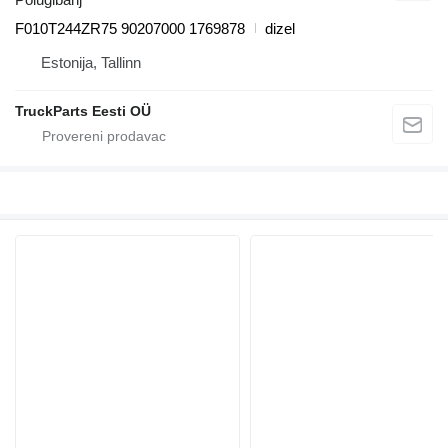
F010T244ZR75 90207000 1769878
dizel
Estonija, Tallinn
TruckParts Eesti OÜ