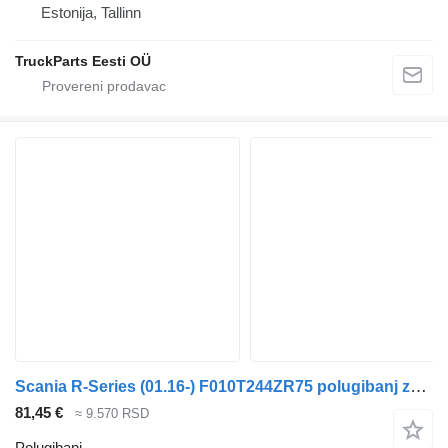
Estonija, Tallinn
TruckParts Eesti OÜ
Scania R-Series (01.16-) F010T244ZR75 polugibanj za Scania L,P,G,R,S-series (2016-) tegljača
81,45 €
≈ 9.570 RSD
Polugibanj