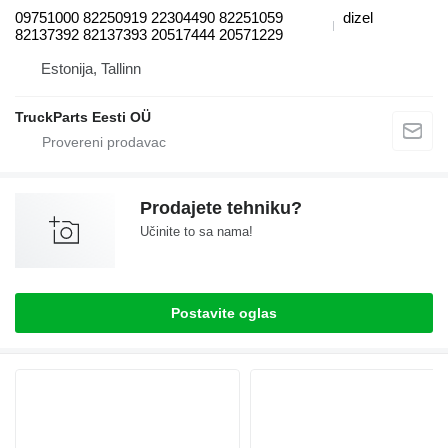
09751000 82250919 22304490 82251059
dizel
82137392 82137393 20517444 20571229
Estonija, Tallinn
TruckParts Eesti OÜ
Prodajete tehniku?
Učinite to sa nama!
Postavite oglas