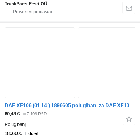
TruckParts Eesti OÜ
DAF XF106 (01.14-) 1896605 polugibanj za DAF XF106 (2014-) tegljača
60,48 €
≈ 7.106 RSD
Polugibanj
1896605
dizel