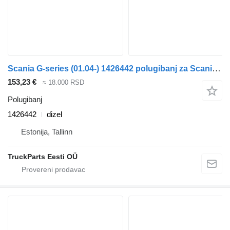
Scania G-series (01.04-) 1426442 polugibanj za Scania P,G,R,T-series (2004-2017) tegljača
153,23 €
≈ 18.000 RSD
Polugibanj
1426442
dizel
Estonija, Tallinn
TruckParts Eesti OÜ