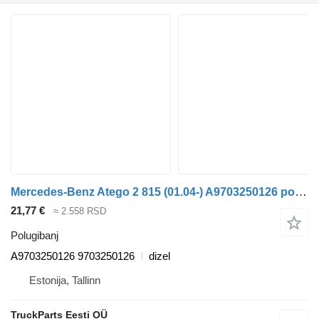
Mercedes-Benz Atego 2 815 (01.04-) A9703250126 polugibanj za Mercedes-Benz Atego, Atego 2, Atego 3 (1996-) tegljača
21,77 €
≈ 2.558 RSD
Polugibanj
A9703250126 9703250126
dizel
Estonija, Tallinn
TruckParts Eesti OÜ