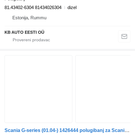
81.43402-6304 81434026304
dizel
Estonija, Rummu
KB AUTO EESTI OÜ
Scania G-series (01.04-) 1426444 polugibanj za Scania P,G,R,T-series (2004-2017) tegljača