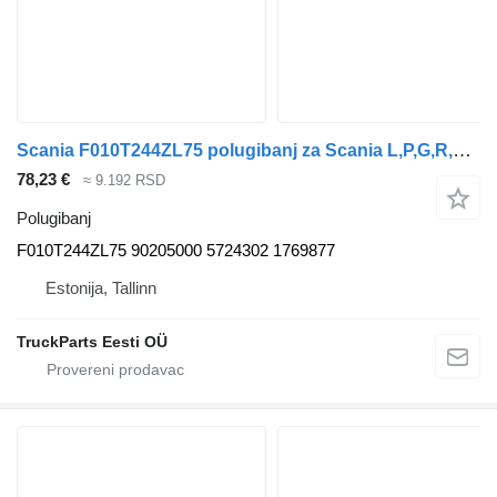
Scania F010T244ZL75 polugibanj za Scania L,P,G,R,S-series (2016-) tegljača
78,23 €
≈ 9.192 RSD
Polugibanj
F010T244ZL75 90205000 5724302 1769877
Estonija, Tallinn
TruckParts Eesti OÜ