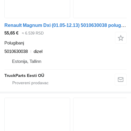
Renault Magnum Dxi (01.05-12.13) 5010630038 polugibanj za Renault Magnum (1990-2014) tegljača
55,65 €
≈ 6.539 RSD
Polugibanj
5010630038
dizel
Estonija, Tallinn
TruckParts Eesti OÜ