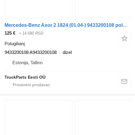
Mercedes-Benz Axor 2 1824 (01.04-) 9433200108 polugibanj za Mercedes-Benz Actros, Axor MP1, MP2, MP3 (1996-2014) tegljača
125 €
≈ 14.690 RSD
Polugibanj
9433200108 A9433200108
dizel
Estonija, Tallinn
TruckParts Eesti OÜ