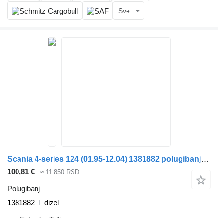
Sve
Scania 4-series 124 (01.95-12.04) 1381882 polugibanj za Scania 4-series (1995-2006) tegljača
100,81 €
≈ 11.850 RSD
Polugibanj
1381882
dizel