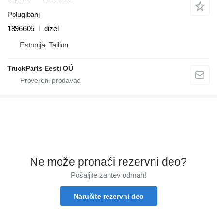
Polugibanj
1896605
dizel
Estonija, Tallinn
TruckParts Eesti OÜ
Ne može pronaći rezervni dеo?
Pošaljite zahtev odmah!
Naručite rezervni dеo