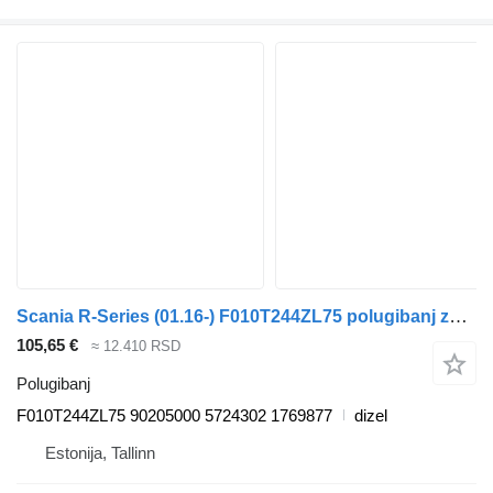
Scania R-Series (01.16-) F010T244ZL75 polugibanj za Scania R-Series (01.16-) tegljača
105,65 €
≈ 12.410 RSD
Polugibanj
F010T244ZL75 90205000 5724302 1769877
dizel
Estonija, Tallinn