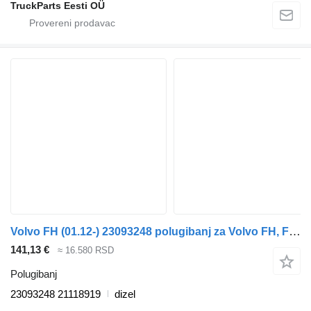
TruckParts Eesti OÜ
Volvo FH (01.12-) 23093248 polugibanj za Volvo FH, FM, FMX-4 series (2013-) tegljača
141,13 €
≈ 16.580 RSD
Polugibanj
23093248 21118919
dizel