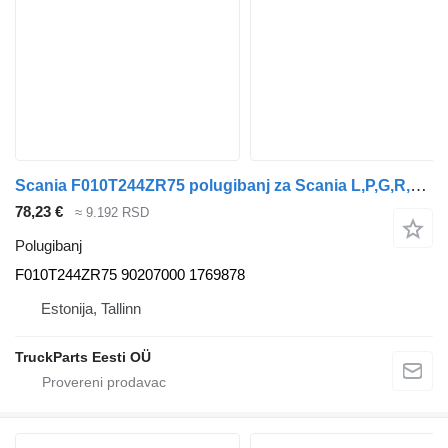
Scania F010T244ZR75 polugibanj za Scania L,P,G,R,S-series (2016-) tegljača
78,23 €
≈ 9.192 RSD
Polugibanj
F010T244ZR75 90207000 1769878
Estonija, Tallinn
TruckParts Eesti OÜ