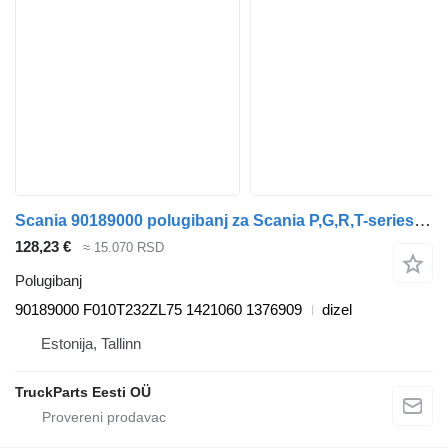
Scania 90189000 polugibanj za Scania P,G,R,T-series (2004-2017) tegljača
128,23 €
≈ 15.070 RSD
Polugibanj
90189000 F010T232ZL75 1421060 1376909
dizel
Estonija, Tallinn
TruckParts Eesti OÜ