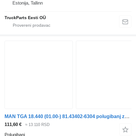
Estonija, Tallinn
TruckParts Eesti OÜ
MAN TGA 18.440 (01.00-) 81.43402-6304 polugibanj za MAN 4-series, TGA (1993-2009) tegljača
111,60 €
≈ 13.110 RSD
Polugibanj