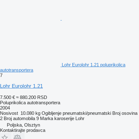
Lohr Eurolohr 1.21 poluprikolica
autotransportera
7
Lohr Eurolohr 1.21
7.500 €
≈ 880.200 RSD
Poluprikolica autotransportera
2004
Nosivost
10.080 kg
Ogibljenje
pneumatski/pneumatski
Broj osovina
2
Broj automobila
9
Marka karoserije
Lohr
Poljska, Olsztyn
Kontaktirajte prodavca