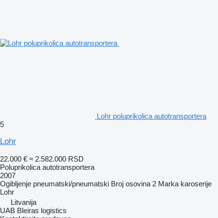
Lohr poluprikolica autotransportera
5
Lohr
22.000 €
≈ 2.582.000 RSD
Poluprikolica autotransportera
2007
Ogibljenje
pneumatski/pneumatski
Broj osovina
2
Marka karoserije
Lohr
Litvanija
UAB Bleiras logistics