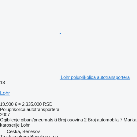
Lohr poluprikolica autotransportera
13
Lohr
19.900 €
≈ 2.335.000 RSD
Poluprikolica autotransportera
2007
Ogibljenje
gibanj/pneumatski
Broj osovina
2
Broj automobila
7
Marka
karoserije
Lohr
Češka, Benešov
Truck centrum Benešov s.r.o.