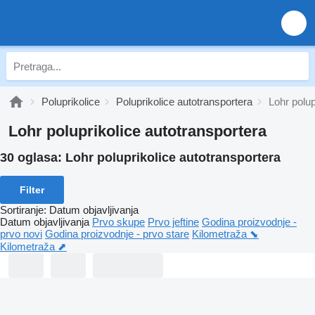
Poluprikolice
Poluprikolice autotransportera
Lohr polup
Lohr poluprikolice autotransportera
30 oglasa:
Lohr poluprikolice autotransportera
Filter
Sortiranje
:
Datum objavljivanja
Datum objavljivanja
Prvo skupe
Prvo jeftine
Godina proizvodnje -
prvo novi
Godina proizvodnje - prvo stare
Kilometraža ⬊
Kilometraža ⬈