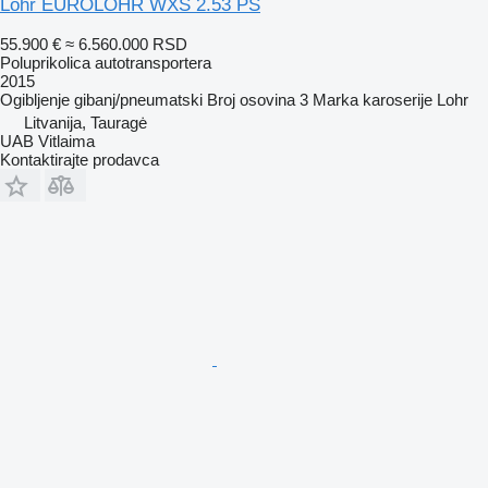
Lohr EUROLOHR WXS 2.53 PS
55.900 €
≈ 6.560.000 RSD
Poluprikolica autotransportera
2015
Ogibljenje
gibanj/pneumatski
Broj osovina
3
Marka karoserije
Lohr
Litvanija, Tauragė
UAB Vitlaima
Kontaktirajte prodavca