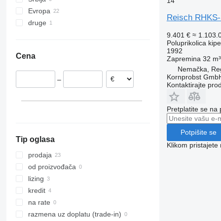
14
Evropa
Reisch RHKS-3
druge
Nemačka
Poljska
Ukrajina
9.401 €
≈ 1.103.
Poluprikolica kip
1992
Cena
Zapremina
32 m³
Nemačka, Re
Kornprobst Gmb
–
Kontaktirajte pro
Pretplatite se na
Potpišite se
Tip oglasa
Klikom pristajet
prodaja
od proizvođača
lizing
kredit
na rate
razmena uz doplatu (trade-in)