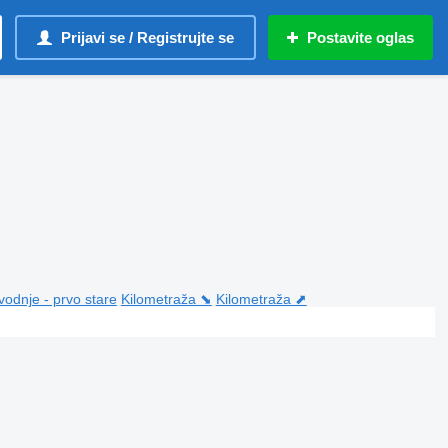
Prijavi se / Registrujte se
Postavite oglas
vodnje - prvo stare
Kilometraža ⬊
Kilometraža ⬈