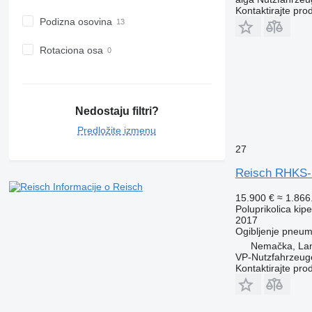
Kontaktirajte pro
Podizna osovina
Rotaciona osa
Nedostaju filtri?
Predložite izmenu
27
Reisch RHKS-
Informacije o Reisch
15.900 €
≈ 1.86
Poluprikolica kip
2017
Ogibljenje
pneuma
Nemačka, La
VP-Nutzfahrzeu
Kontaktirajte pro