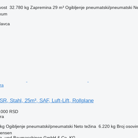
vost
32.780 kg
Zapremina
29 m³
Ogibljenje
pneumatski/pneumatski
Ne
kum
davca
ra
, Stahl, 25m³, SAF, Luft-Lift, Rollplane
8.000 RSD
era
 kg
Ogibljenje
pneumatski/pneumatski
Neto težina
6.220 kg
Broj osovi
tensen
ug- und Baumaschinen GmbH & Co. KG