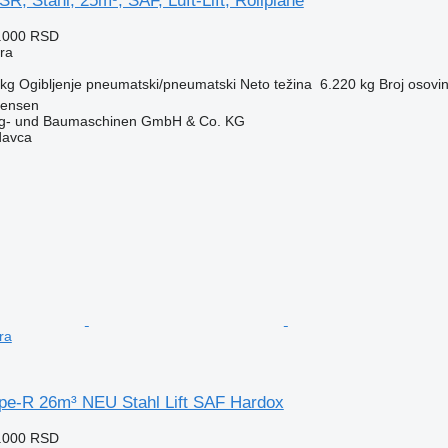
, Stahl, 25m³, SAF, Luft-Lift, Rollplane
8.000 RSD
era
 kg
Ogibljenje
pneumatski/pneumatski
Neto težina
6.220 kg
Broj osovi
tensen
ug- und Baumaschinen GmbH & Co. KG
davca
ra
ipe-R 26m³ NEU Stahl Lift SAF Hardox
4.000 RSD