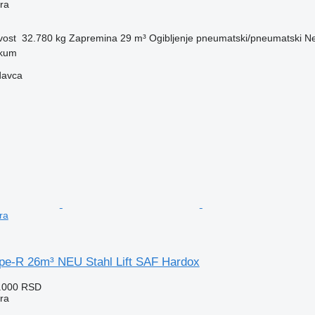
era
vost
32.780 kg
Zapremina
29 m³
Ogibljenje
pneumatski/pneumatski
Ne
kum
davca
ra
ipe-R 26m³ NEU Stahl Lift SAF Hardox
4.000 RSD
era