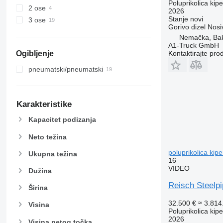
Poluprikolica kip
2 ose
2026
Stanje
novi
3 ose
Gorivo
dizel
Nosi
Nemačka, Ba
A1-Truck GmbH
Ogibljenje
Kontaktirajte pro
pneumatski/pneumatski
Karakteristike
Kapacitet podizanja
Neto težina
poluprikolica kipe
Ukupna težina
16
VIDEO
Dužina
Reisch Steelp
Širina
32.500 €
≈ 3.81
Visina
Poluprikolica kip
2026
Visina petog točka