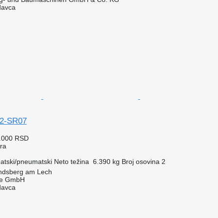
davca
2-SR07
6.000 RSD
era
tski/pneumatski
Neto težina
6.390 kg
Broj osovina
2
ndsberg am Lech
ge GmbH
davca