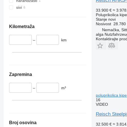
Reisch RHKS-SR
narandžasti
sivi
33.900 €
≈ 3.97
Poluprikolica kip
Stanje
novi
Nosivost
28.780
Kilometraža
Nemačka, Sit
alga Nutzfahrze
Kontaktirajte pro
–
km
Zapremina
–
m³
poluprikolica kipe
16
VIDEO
Reisch Steelp
Broj osovina
32.500 €
≈ 3.81