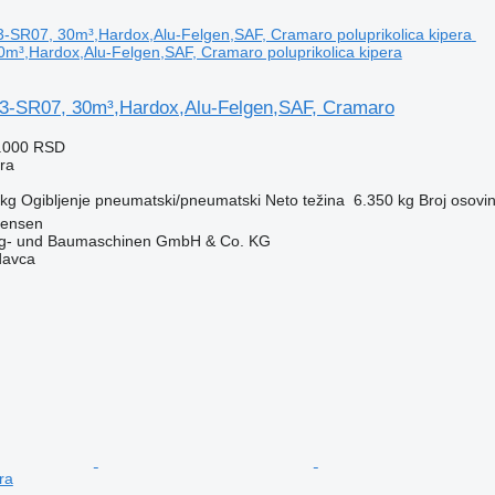
³,Hardox,Alu-Felgen,SAF, Cramaro poluprikolica kipera
3-SR07, 30m³,Hardox,Alu-Felgen,SAF, Cramaro
5.000 RSD
era
 kg
Ogibljenje
pneumatski/pneumatski
Neto težina
6.350 kg
Broj osovi
tensen
ug- und Baumaschinen GmbH & Co. KG
davca
ra