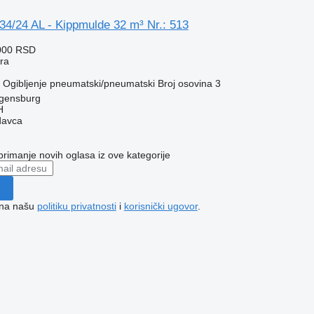
4/24 AL - Kippmulde 32 m³ Nr.: 513
000 RSD
era
Ogibljenje
pneumatski/pneumatski
Broj osovina
3
gensburg
H
davca
 primanje novih oglasa iz ove kategorije
e na našu
politiku privatnosti
i
korisnički ugovor
.