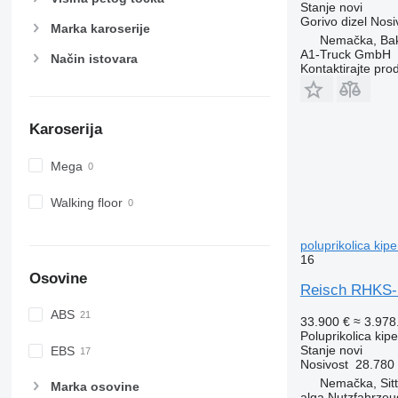
Stanje
novi
Gorivo
dizel
Nosi
Marka karoserije
Nemačka, Ba
A1-Truck GmbH
Način istovara
Kontaktirajte pro
Karoserija
Mega
Walking floor
poluprikolica kipe
16
Osovine
Reisch RHKS-SR
ABS
33.900 €
≈ 3.97
Poluprikolica kip
Stanje
novi
EBS
Nosivost
28.780
Nemačka, Sit
Marka osovine
alga Nutzfahrze