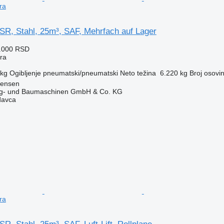
ra
R, Stahl, 25m³, SAF, Mehrfach auf Lager
8.000 RSD
era
 kg
Ogibljenje
pneumatski/pneumatski
Neto težina
6.220 kg
Broj osovi
tensen
ug- und Baumaschinen GmbH & Co. KG
davca
ra