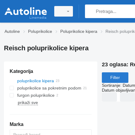
Autoline
Poluprikolice
Poluprikolice kipera
Reisch poluprik
Reisch poluprikolice kipera
23 oglasa:
R
Kategorija
Filter
poluprikolice kipera
Sortiranje
:
Datum 
poluprikolice sa pokretnim podom
Datum objavljivan
furgon poluprikolice
prikaži sve
Marka