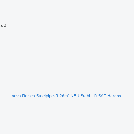
na
3
nova Reisch Steelpipe-R 26m³ NEU Stahl Lift SAF Hardox