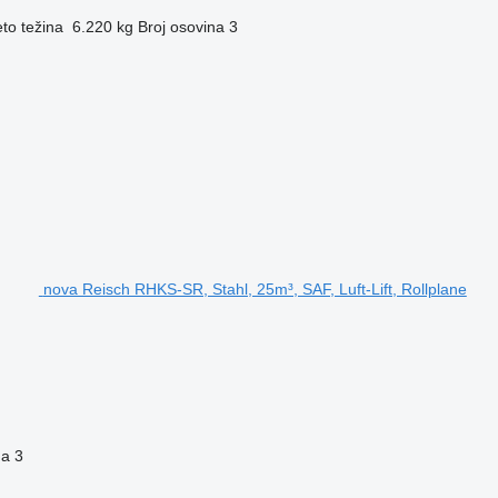
to težina
6.220 kg
Broj osovina
3
nova Reisch RHKS-SR, Stahl, 25m³, SAF, Luft-Lift, Rollplane
na
3