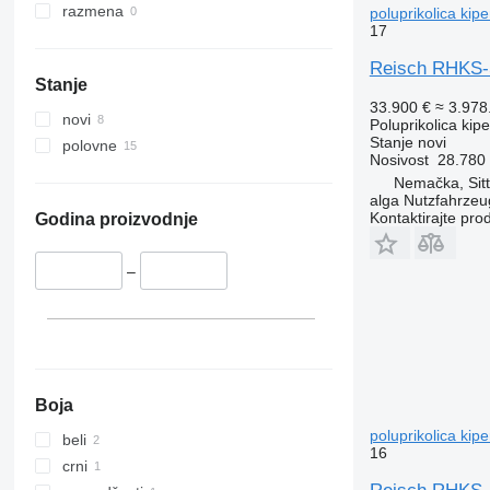
razmena
poluprikolica kipe
17
Reisch RHKS-S
Stanje
33.900 €
≈ 3.97
novi
Poluprikolica kip
Stanje
novi
polovne
Nosivost
28.780
Nemačka, Sit
alga Nutzfahrze
Kontaktirajte pro
Godina proizvodnje
–
Boja
poluprikolica kipe
beli
16
crni