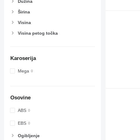
Dužina
Širina
Visina
Visina petog točka
Karoserija
Mega
Osovine
ABS
EBS
Ogibljenje