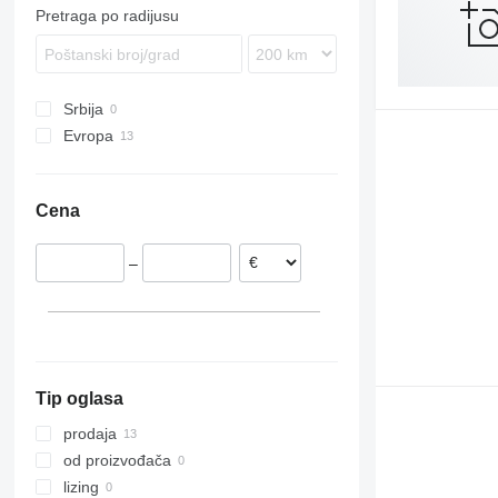
Pretraga po radijusu
Srbija
Evropa
Francuska
Holandija
Cena
Španija
–
Tip oglasa
prodaja
od proizvođača
lizing