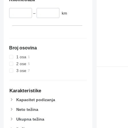
–
km
Broj osovina
1 osa
2 ose
3 ose
Karakteristike
Kapacitet podizanja
Neto težina
Ukupna težina